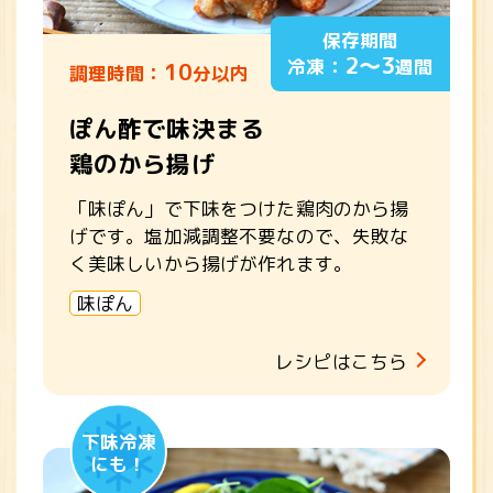
保存期間
2～3
冷凍：
週間
10
調理時間：
分以内
ぽん酢で味決まる
鶏のから揚げ
「味ぽん」で下味をつけた鶏肉のから揚
げです。塩加減調整不要なので、失敗な
く美味しいから揚げが作れます。
味ぽん
レシピはこちら
下味冷凍
にも！