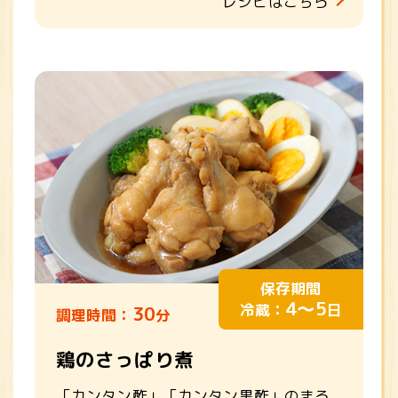
レシピはこちら
保存期間
4～5
冷蔵：
日
30
調理時間：
分
鶏のさっぱり煮
「カンタン酢」「カンタン黒酢」のまろ