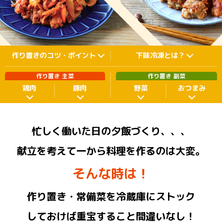
商品カテゴリ
新商品一覧
酢
調味酢
作り置きの
コツ・ポイント
下味冷凍
とは？
キャンペーン情報
作り置き 主菜
作り置き 副菜
お酢ドリンク
ぽん酢
ブランド・スペシャルサイト
鶏肉
豚肉
野菜
おつまみ
ブランド・スペシャルサイト トップ
みりん風・料理酒
鍋用調味料
商品ブランドサイト
企業情報
忙しく働いた日の夕飯づくり、、、
Fibee（ファイビー）
献立を考えて一から料理を作るのは大変。
国内事業概要
くらしプラ酢
つゆ
たれ
カンタン酢
そんな時は！
ミツカングループについて
お酢ドリンク
作り置き・常備菜を冷蔵庫にストック
ミツカンを知る
企業理念
スープ
中華
味ぽん
しておけば重宝すること間違いなし！
ぽん酢