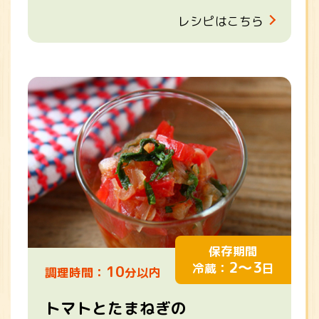
レシピはこちら
保存期間
2～3
冷蔵：
日
10
調理時間：
分以内
トマトとたまねぎの