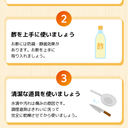
鍋奉行マニュアル
ミツカン公式通販
キッザニア東京「ぽん酢工房」
ミツカンのCM
ロングセラー商品 ＋ おすすめレシピ
酢を上手に
使いましょう
人気商品 ＋ おすすめレシピ
お酢には防腐・静菌効果が
あります。お酢を上手に
取り入れましょう。
検索
業務用サイト
ミツカングループについて
製造所固有記号一覧
清潔な道具を
使いましょう
水滴や汚れは傷みの原因です。
調理道具はきれいに洗って
完全に乾燥させてから使いましょう。