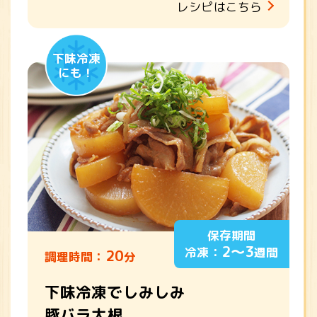
レシピはこちら
下味冷凍
にも！
保存期間
2～3
冷凍：
週間
20
調理時間：
分
下味冷凍でしみしみ
豚バラ大根