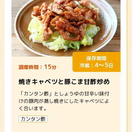
保存期間
4～5
冷蔵：
日
15
調理時間：
分
焼きキャベツと豚こま甘酢炒め
「カンタン酢」としょうゆの甘辛い味付
けの豚肉が蒸し焼きにしたキャベツによ
く合います。
カンタン酢