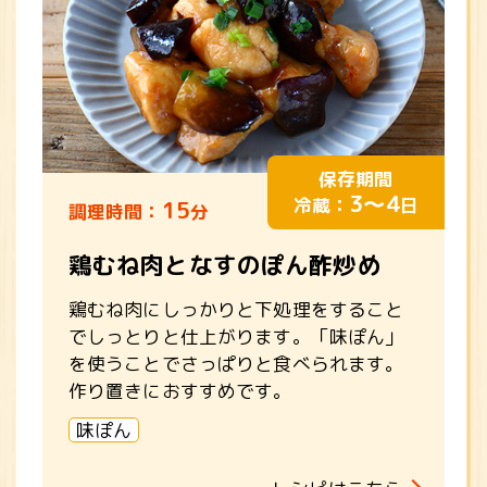
保存期間
3～4
冷蔵：
日
15
調理時間：
分
鶏むね肉となすのぽん酢炒め
鶏むね肉にしっかりと下処理をすること
でしっとりと仕上がります。「味ぽん」
を使うことでさっぱりと食べられます。
作り置きにおすすめです。
味ぽん