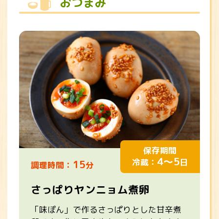
おつまみ
保存期間
4～5
冷蔵：
日
15
調理時間：
分
さっぱりヤンニョム煮卵
「味ぽん」で作るさっぱりとした甘辛煮