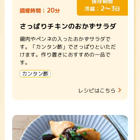
保存期間
2～3
冷蔵：
日
20
調理時間：
分
さっぱりチキンのおかずサラダ
鶏肉やペンネの入ったおかずサラダで
す。「カンタン酢」でさっぱりといただ
けます。作り置きにおすすめの一品で
す。
カンタン酢
レシピはこちら