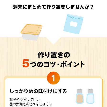
採用情報
環境への取り組み
週末にまとめて作り置きしませんか？
かおりの蔵
ミツカンの歴史
クイック調味料
レモン果汁
ニュースリリース
つゆ
水の文化センター（アーカイブ）
鍋なび
ふりかけ
おすしの素
お客様相談センター
納豆のサイト
ZENB initiative
PIN印
お客様の声をいかしました
炊き込みご飯の素
米飯用調味液
三ツ判山吹
販売終了製品のご案内
千夜
MIM（ミツカンミュージアム）
納豆
Fibee
よくあるご質問
スペシャルサイト
お酢を知ろう！
各部門が大切にしていること
お問い合わせ
すしラボ
しっかりめの
味付けにする
地図から取り扱い店舗を探す
ぽん酢サワー
濃いめの味付けにし、
おいしさと健康への取り組み
納豆の豆知識
菌の繁殖をおさえましょう。