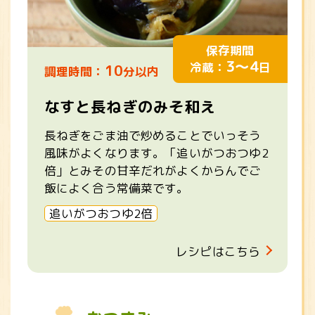
保存期間
3～4
冷蔵：
日
10
調理時間：
分以内
なすと長ねぎのみそ和え
長ねぎをごま油で炒めることでいっそう
風味がよくなります。「追いがつおつゆ2
倍」とみその甘辛だれがよくからんでご
飯によく合う常備菜です。
追いがつおつゆ2倍
レシピはこちら