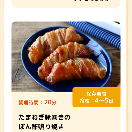
保存期間
4～5
冷蔵：
日
20
調理時間：
分
たまねぎ豚巻きの
ぽん酢照り焼き