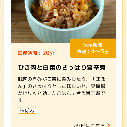
保存期間
4～5
冷蔵：
日
20
調理時間：
分
ひき肉と白菜のさっぱり旨辛煮
豚肉の旨みが白菜に染みわたり、「味ぽ
ん」のさっぱりとした味わいと、豆板醤
がピリッと効いたごはんに合う旨辛煮で
す。
味ぽん
レシピはこちら