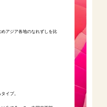
ア。
めアジア各地のなれずしを比
るタイプ。