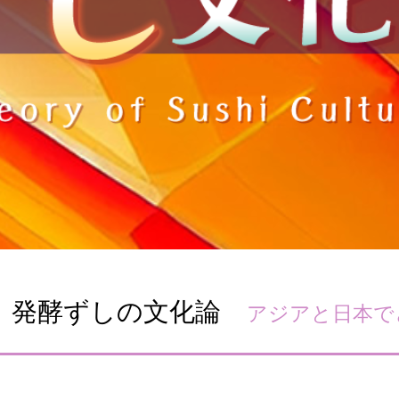
す。
テーマとし
活動を行っ
た。
MIM（ミツカンミュ
各部門が
スープ
中華
クイック調味料
レモン果汁
ふりか
ージアム）
いること
ミツカンの酢づくりの
「未来ビジ
歴史などが学べる体験
実現に向け
型博物館です。
取り組みを
す。
納豆
Fibee
キッザニア東京「ぽ
ん酢工房」
味ぽんやお酢について
楽しく学べるパビリオ
 発酵ずしの文化論
アジアと日本で
ンです。
ibee（ファイビ
くらしプラ酢
カンタン酢