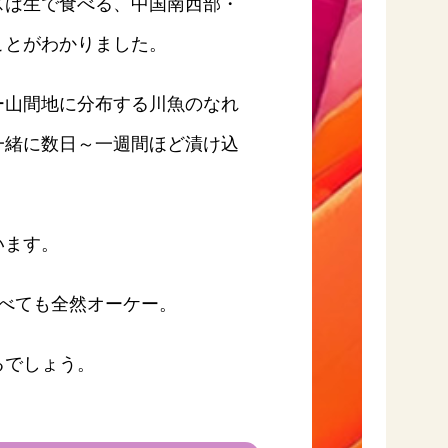
は生で食べる、中国南西部・
ことがわかりました。
山間地に分布する川魚のなれ
一緒に数日～一週間ほど漬け込
います。
べても全然オーケー。
るでしょう。