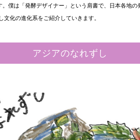
）
す。僕は「発酵デザイナー」という肩書で、日本各地の
すし文化の進化系をご紹介していきます。
アジアのなれずし
酢を知ろう！
すしラボ
ぽん酢サワー