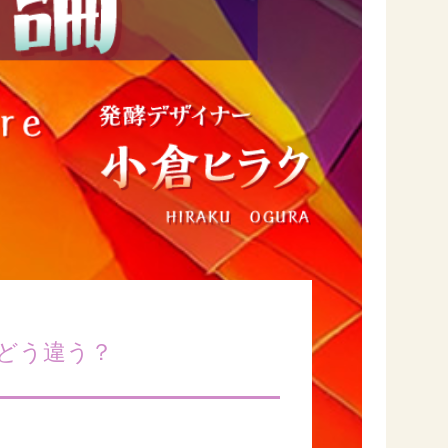
セプトをご紹介しま
た社会貢献
す。
ていまし
大切にして
おいしさと健康への
け
おすしの素
炊き込みご飯の素
米飯用調味液
取り組み
ョン宣言」
ミツカンの研究成果と
た各部門の
おいしさと健康に役立
ご紹介しま
つ情報をご紹介しま
す。
どう違う？
お酢ドリンク
味ぽん
ぽん酢