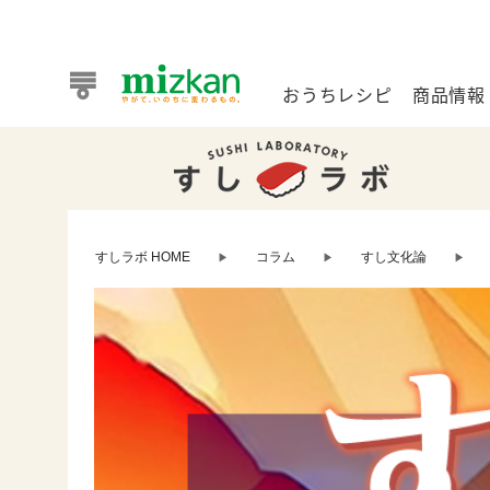
おうちレシピ
商品情報
おうちレシピ
商品情報 トップ
企業情報 トップ
お客様相談センター トップ
ミツカン公式通販
業務用サイト
すしラボ HOME
コラム
すし文化論
▶
▶
▶
また食べたいが見つかる。ミツカンからのおすすめレシピを
おうちレシピ トップ