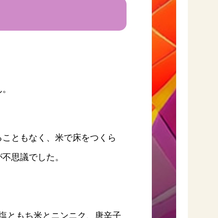
ん。
こともなく、米で床をつくら
が不思議でした。
塩ともち米とニンニク、唐辛子