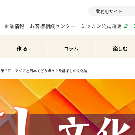
業務用サイト
企業情報
お客様相談センター
ミツカン公式通販
作 る
コラム
楽しむ
ミツカングループについて
第７回 アジアと日本でどう違う？発酵ずしの文化論
企業理念
ミツカンの
ミツカングループの企
創業から現在
業理念をご紹介しま
ツカンの変革
す。
歴史をご紹介
ご紹介します。
環境への取り組み
水の文化
（アーカ
酢
調味酢
お酢ドリンク
ぽん酢
みりん風・
ミツカンの環境への取
り組みをご紹介しま
1999年