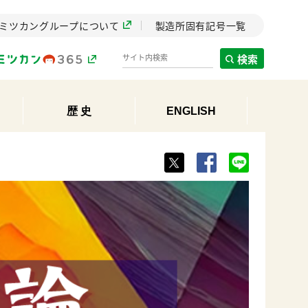
ミツカングループについて
製造所固有記号一覧
検索
歴 史
ENGLISH
製造所固有記号一覧
歴史
までのミ
と挑戦の
します。
センター
ZENB initiative
イブ）
料理酒
鍋用調味料
つゆ
たれ
植物を可能な限りまる
ごと使ったZENBのコン
設立。「水」を