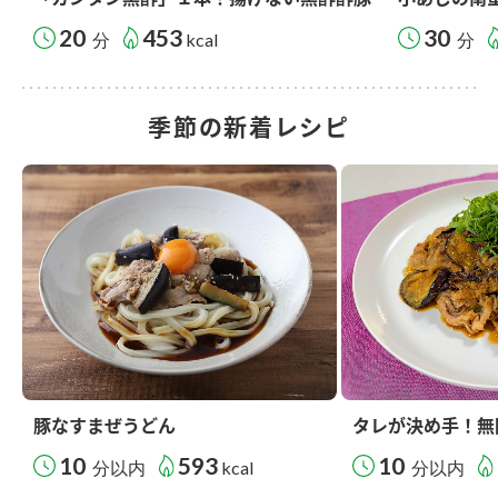
20
453
30
分
kcal
分
季節の新着レシピ
豚なすまぜうどん
タレが決め手！無
10
593
10
分以内
kcal
分以内