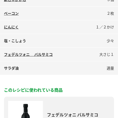
鍋奉行マニュアル
ミツカン公式通販
ミツカンのCM
キッザニア東京「ぽん酢工房」
ベーコン
２枚
ロングセラー商品 ＋ おすすめレシピ
にんにく
１／２かけ
人気商品 ＋ おすすめレシピ
塩・こしょう
少々
検索
フェデルツォニ バルサミコ
大さじ１
サラダ油
適量
業務用サイト
ミツカングループについて
製造所固有記号一覧
このレシピに使われている商品
フェデルツォニ バルサミコ