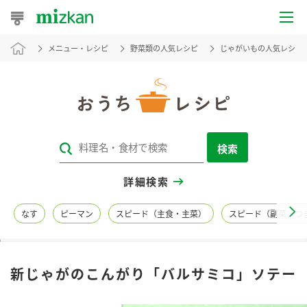
メニュー・レシピ
野菜類の人気レシピ
じゃがいもの人気レシピ
おうちレシピ
おすすめレシピ
レシピ特集
検索
レシピカテゴリ一覧
詳細検索
商品からレシピを探す
なす
ピーマン
スピード（主食・主菜）
スピード（副菜・つ
レシピ名特集
新じゃがのこんがり「バルサミコ」ソテー
商品情報