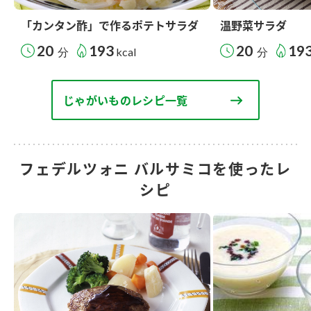
「カンタン酢」で作るポテトサラダ
温野菜サラダ
20
193
20
19
分
kcal
分
じゃがいものレシピ一覧
フェデルツォニ バルサミコを使ったレ
シピ