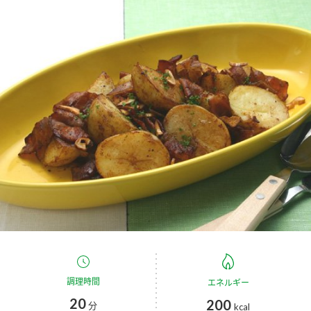
商品カテゴリ
新商品一覧
酢
調味酢
キャンペーン情報
お酢ドリンク
ぽん酢
ブランド・スペシャルサイト
ブランド・スペシャルサイト トップ
みりん風・料理酒
鍋用調味料
商品ブランドサイト
企業情報
Fibee（ファイビー）
国内事業概要
くらしプラ酢
つゆ
たれ
カンタン酢
ミツカングループについて
お酢ドリンク
ミツカンを知る
企業理念
スープ
中華
調理時間
味ぽん
エネルギー
20
200
分
kcal
ぽん酢