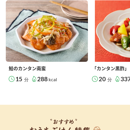
鮭のカンタン南蛮
「カンタン黒酢」
15
288
20
33
分
kcal
分