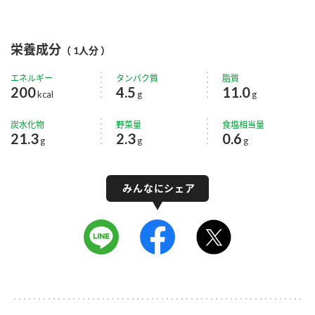
栄養成分
（ 1人分 ）
エネルギー
タンパク質
脂質
200
4.5
11.0
kcal
g
g
炭水化物
野菜量
食塩相当量
21.3
2.3
0.6
g
g
g