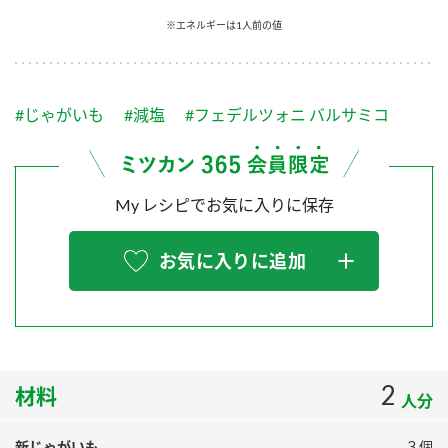
採用情報
環境への取り組み
※エネルギーは1人前の値
かおりの蔵
ミツカンの歴史
クイック調味料
レモン果汁
ニュースリリース
つゆ
水の文化センター（アーカイブ）
鍋なび
#じゃがいも
#減塩
#フェデルツォニ バルサミコ
ふりかけ
おすしの素
お客様相談センター
納豆のサイト
ZENB initiative
PIN印
お客様の声をいかしました
炊き込みご飯の素
米飯用調味液
My レシピでお気に入りに保存
三ツ判山吹
販売終了製品のご案内
千夜
MIM（ミツカンミュージアム）
お気に入りに追加
納豆
Fibee
よくあるご質問
スペシャルサイト
お酢を知ろう！
各部門が大切にしていること
お問い合わせ
すしラボ
地図から取り扱い店舗を探す
2
ぽん酢サワー
材料
人分
おいしさと健康への取り組み
納豆の豆知識
新じゃがいも
３個