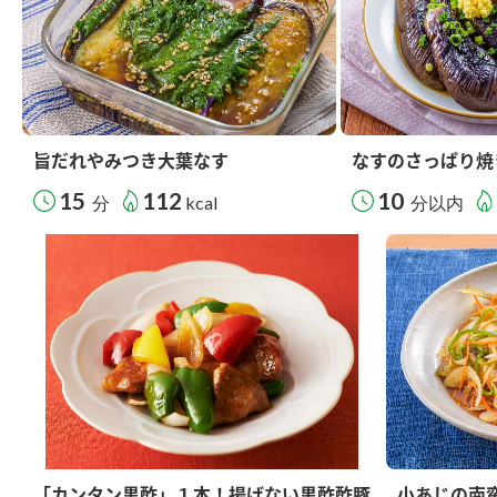
旨だれやみつき大葉なす
なすのさっぱり焼
15
112
10
分
kcal
分以内
「カンタン黒酢」１本！揚げない黒酢酢豚
小あじの南