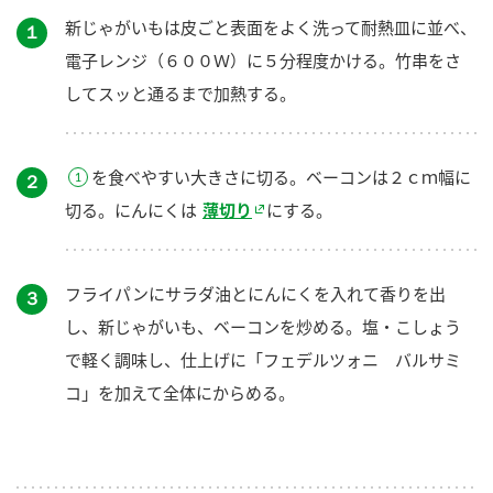
新じゃがいもは皮ごと表面をよく洗って耐熱皿に並べ、
１
電子レンジ（６００Ｗ）に５分程度かける。竹串をさ
してスッと通るまで加熱する。
を食べやすい大きさに切る。ベーコンは２ｃｍ幅に
２
切る。にんにくは
薄切り
にする。
フライパンにサラダ油とにんにくを入れて香りを出
３
し、新じゃがいも、ベーコンを炒める。塩・こしょう
で軽く調味し、仕上げに「フェデルツォニ バルサミ
コ」を加えて全体にからめる。