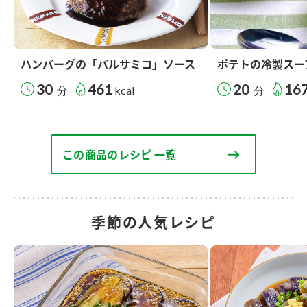
ハンバーグの「バルサミコ」ソース
ポテトの冷製スー
30
461
20
16
分
kcal
分
この商品のレシピ 一覧
季節の人気レシピ