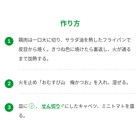
作り方
鶏肉は一口大に切り、サラダ油を熱したフライパンで
１
皮目から焼く。きつね色に焼けたら裏返し、火が通る
まで加熱する。
火を止め「おむすび山 梅かつお」を入れ、混ぜる。
２
皿に
、
せん切り
にしたキャベツ、ミニトマトを盛
３
る。