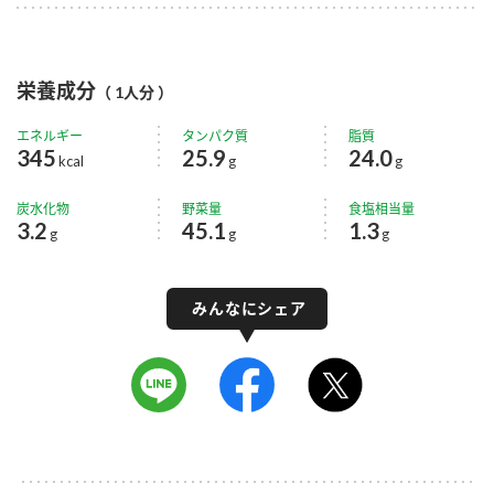
栄養成分
（ 1人分 ）
エネルギー
タンパク質
脂質
345
25.9
24.0
kcal
g
g
炭水化物
野菜量
食塩相当量
3.2
45.1
1.3
g
g
g