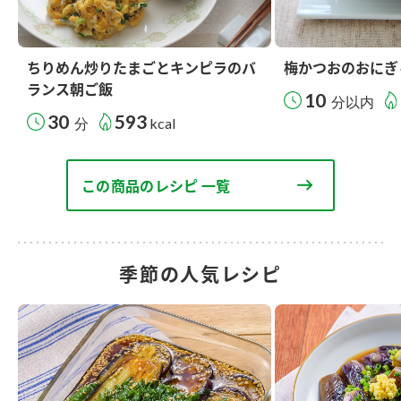
ちりめん炒りたまごとキンピラのバ
梅かつおのおにぎ
ランス朝ご飯
10
分以内
30
593
分
kcal
この商品のレシピ 一覧
季節の人気レシピ