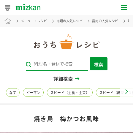
メニュー・レシピ
肉類の人気レシピ
鶏肉の人気レシピ
焼
おうちレシピ
おすすめレシピ
レシピ特集
検索
レシピカテゴリ一覧
詳細検索
商品からレシピを探す
なす
ピーマン
スピード（主食・主菜）
スピード（副菜・つ
レシピ名特集
焼き鳥 梅かつお風味
商品情報