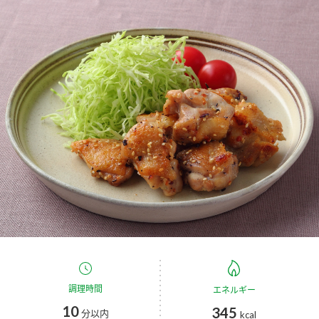
商品カテゴリ
新商品一覧
酢
調味酢
キャンペーン情報
お酢ドリンク
ぽん酢
ブランド・スペシャルサイト
ブランド・スペシャルサイト トップ
みりん風・料理酒
鍋用調味料
商品ブランドサイト
企業情報
Fibee（ファイビー）
国内事業概要
くらしプラ酢
つゆ
たれ
カンタン酢
ミツカングループについて
お酢ドリンク
ミツカンを知る
企業理念
スープ
中華
調理時間
味ぽん
エネルギー
10
345
分以内
kcal
ぽん酢