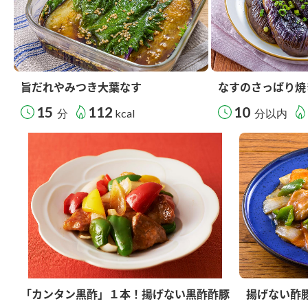
旨だれやみつき大葉なす
なすのさっぱり焼
15
112
10
分
kcal
分以内
「カンタン黒酢」１本！揚げない黒酢酢豚
揚げない酢