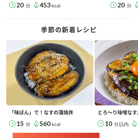
20
453
20
分
kcal
分
季節の新着レシピ
「味ぽん」で！なすの蒲焼丼
とろ～り味噌なす
15
560
10
分
kcal
分以内