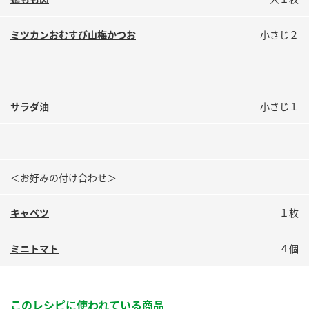
鍋奉行マニュアル
ミツカン公式通販
ミツカンのCM
キッザニア東京「ぽん酢工房」
ミツカンおむすび山梅かつお
小さじ２
ロングセラー商品 ＋ おすすめレシピ
人気商品 ＋ おすすめレシピ
サラダ油
小さじ１
検索
＜お好みの付け合わせ＞
業務用サイト
ミツカングループについて
製造所固有記号一覧
キャベツ
１枚
ミニトマト
４個
このレシピに使われている商品