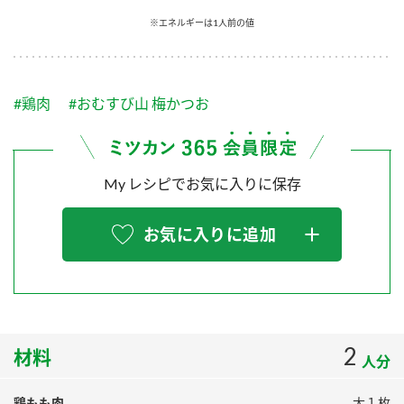
採用情報
環境への取り組み
※エネルギーは1人前の値
かおりの蔵
ミツカンの歴史
クイック調味料
レモン果汁
ニュースリリース
つゆ
水の文化センター（アーカイブ）
鍋なび
#鶏肉
#おむすび山 梅かつお
ふりかけ
おすしの素
お客様相談センター
納豆のサイト
ZENB initiative
PIN印
お客様の声をいかしました
炊き込みご飯の素
米飯用調味液
My レシピでお気に入りに保存
三ツ判山吹
販売終了製品のご案内
千夜
MIM（ミツカンミュージアム）
お気に入りに追加
納豆
Fibee
よくあるご質問
スペシャルサイト
お酢を知ろう！
各部門が大切にしていること
お問い合わせ
すしラボ
地図から取り扱い店舗を探す
2
ぽん酢サワー
材料
人分
おいしさと健康への取り組み
納豆の豆知識
鶏もも肉
大１枚