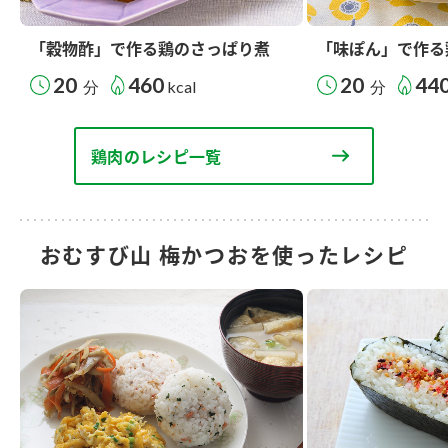
「穀物酢」で作る鶏のさっぱり煮
「味ぽん」で作る
20
460
20
44
分
kcal
分
鶏肉のレシピ一覧
おむすび山 梅かつおを使ったレシピ