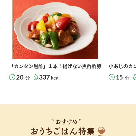
「カンタン黒酢」１本！揚げない黒酢酢豚
小あじのカ
20
337
15
分
kcal
分