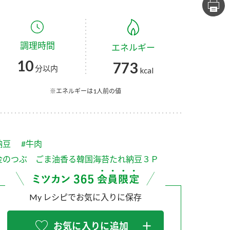
セプトをご紹介しま
た社会貢献
す。
ていまし
調理時間
エネルギー
大切にして
おいしさと健康への
け
おすしの素
炊き込みご飯の素
米飯用調味液
10
773
取り組み
分以内
kcal
ョン宣言」
ミツカンの研究成果と
た各部門の
おいしさと健康に役立
※エネルギーは1人前の値
ご紹介しま
つ情報をご紹介しま
す。
納豆
#牛肉
金のつぶ ごま油香る韓国海苔たれ納豆３Ｐ
My レシピでお気に入りに保存
お酢ドリンク
味ぽん
ぽん酢
お気に入りに追加