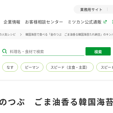
業務用サイト
企業情報
お客様相談センター
ミツカン公式通販
の人気レシピ
韓国海苔で食べる「金のつぶ ごま油香る韓国海苔たれ納豆」のキン
ミツカングループについて
検索
企業理念
ミツカンの
なす
ピーマン
スピード（主食・主菜）
スピー
ミツカングループの企
創業から現在
業理念をご紹介しま
ツカンの変革
す。
歴史をご紹介
ご紹介します。
環境への取り組み
水の文化
のつぶ ごま油香る韓国海
（アーカ
酢
調味酢
お酢ドリンク
ぽん酢
みりん風・
ミツカンの環境への取
り組みをご紹介しま
1999年