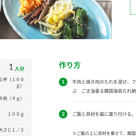
）
酢を知ろう！
すしラボ
ぽん酢サワー
作り方
1
人分
１杯（１６０
１
牛肉と焼き肉のたれを混ぜ、フ
ｇ）
ぶ ごま油香る韓国海苔たれ納
８枚（４ｇ）
２
ご飯と具材を器に盛り付ける。
１００ｇ
大さじ１／２
※ご飯の上に具材を乗せて、韓国