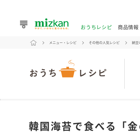
おうちレシピ
商品情報
メニュー・レシピ
その他の人気レシピ
納豆
おうちレシピ
商品情報 トップ
企業情報 トップ
お客様相談センター トップ
ミツカン公式通販
業務用サイト
また食べたいが見つかる。ミツカンからのおすすめレシピを
韓国海苔で食べる「金
おうちレシピ トップ