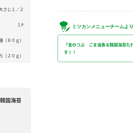
大さじ１／２
１P
ミツカンメニューチームよ
種（８０ｇ）
「金のつぶ ごま油香る韓国海苔た
す！！
れ（２０ｇ）
韓国海苔