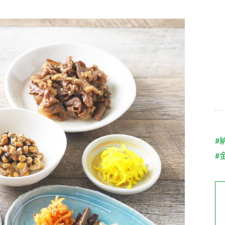
す。
テーマとし
活動を行っ
た。
MIM（ミツカンミュ
各部門が
スープ
中華
クイック調味料
レモン果汁
ふりか
ージアム）
いること
ミツカンの酢づくりの
「未来ビジ
歴史などが学べる体験
実現に向け
型博物館です。
取り組みを
す。
納豆
Fibee
キッザニア東京「ぽ
#
ん酢工房」
#
味ぽんやお酢について
楽しく学べるパビリオ
ンです。
ibee（ファイビ
くらしプラ酢
カンタン酢