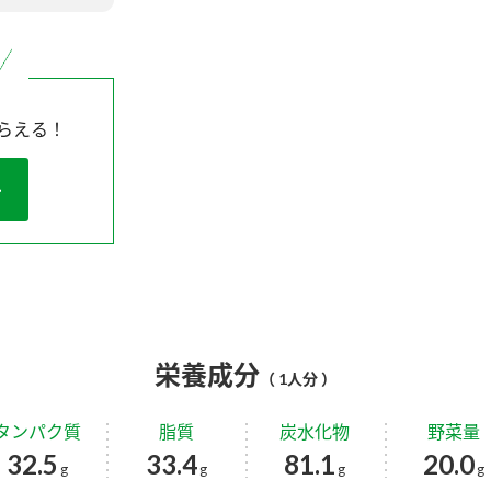
らえる！
栄養成分
（ 1人分 ）
タンパク質
脂質
炭水化物
野菜量
32.5
33.4
81.1
20.0
g
g
g
g