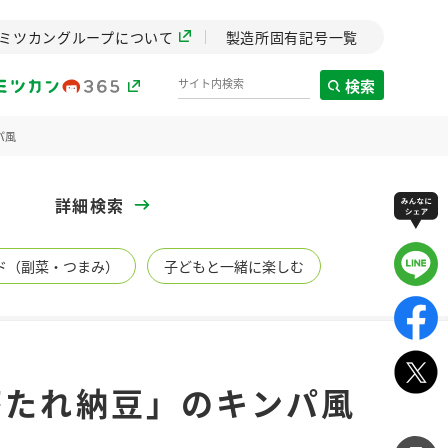
ミツカングループについて
製造所固有記号一覧
検索
パ風
製造所固有記号一覧
詳細検索
歴史
ド（副菜・つまみ）
子どもと一緒に楽しむ
までのミ
と挑戦の
します。
センター
ZENB initiative
苔たれ納豆」のキンパ風
イブ）
料理酒
鍋用調味料
つゆ
たれ
植物を可能な限りまる
ごと使ったZENBのコン
設立。「水」を