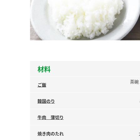
ー
お
材料
茶碗
ご飯
韓国のり
牛肉 薄切り
焼き肉のたれ