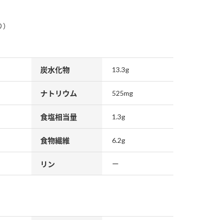
り）
炭水化物
13.3g
ナトリウム
525mg
食塩相当量
1.3g
食物繊維
6.2g
リン
ー