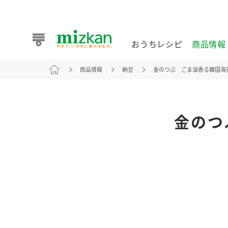
おうちレシピ
商品情報
商品情報
納豆
金のつぶ ごま油香る韓国海
おうちレシピ
商品情報 トップ
企業情報 トップ
お客様相談センター トップ
ミツカン公式通販
業務用サイト
金のつ
また食べたいが見つかる。ミツカンからのおすすめレシピを
おうちレシピ トップ