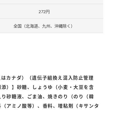
272円
全国（北海道、九州、沖縄除く）
納豆の豆知識
鍋奉行マニュアル
ミツカンのCM
又はカナダ）（遺伝子組換え混入防止管理
別添）】砂糖、しょうゆ（小麦・大豆を含
入り砂糖液、ごま油、焼きのり（のり（韓
料（アミノ酸等）、香料、増粘剤（キサンタ