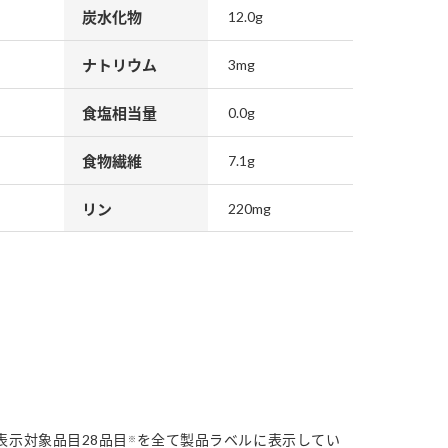
炭水化物
12.0g
ナトリウム
3mg
食塩相当量
0.0g
食物繊維
7.1g
リン
220mg
表示対象品目28品目
を全て製品ラベルに表示してい
※