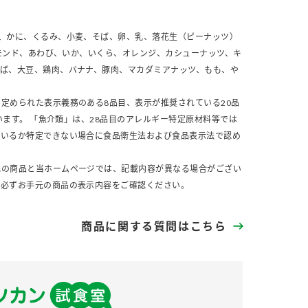
、かに、くるみ、小麦、そば、卵、乳、落花生（ピーナッツ）
モンド、あわび、いか、いくら、オレンジ、カシューナッツ、キ
さば、大豆、鶏肉、バナナ、豚肉、マカダミアナッツ、もも、や
定められた表示義務のある8品目、表示が推奨されている20品
います。 「魚介類」は、28品目のアレルギー特定原材料等では
ているか特定できない場合に食品衛生法および食品表示法で認め
元の商品と当ホームページでは、記載内容が異なる場合がござい
、必ずお手元の商品の表示内容をご確認ください。
商品に関する質問はこちら