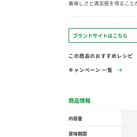
す。
テーマとし
美味しさと満足感を得ること
活動を行っ
た。
MIM（ミツカンミュ
各部門が
スープ
中華
クイック調味料
レモン果汁
ふりか
ブランドサイトはこちら
ージアム）
いること
ミツカンの酢づくりの
「未来ビジ
歴史などが学べる体験
実現に向け
この商品のおすすめレシピ
型博物館です。
取り組みを
す。
キャンペーン 一覧
納豆
Fibee
キッザニア東京「ぽ
ん酢工房」
味ぽんやお酢について
商品情報
楽しく学べるパビリオ
ンです。
内容量
ibee（ファイビ
くらしプラ酢
カンタン酢
賞味期間