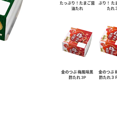
たっぷり！たまご醤
ぷり！ た
油たれ
たれ
金のつぶ 梅風味黒
金のつぶ 
酢たれ 3P
酢たれ３