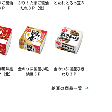
まご醤油
ぷり！ たまご醤油
とたれ とろっ豆３
３Ｐ
たれ３Ｐ（北）
Ｐ
梅風味黒
金のつぶ 国産小粒
金のつぶ 国産ひき
Ｐ（北）
納豆３Ｐ
わり３Ｐ
納豆の商品一覧