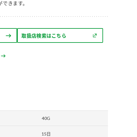
セプトをご紹介しま
た社会貢献
ができます。
す。
ていまし
大切にして
おいしさと健康への
け
おすしの素
炊き込みご飯の素
米飯用調味液
取扱店検索はこちら
取り組み
ョン宣言」
ミツカンの研究成果と
た各部門の
おいしさと健康に役立
ご紹介しま
つ情報をご紹介しま
す。
40G
お酢ドリンク
味ぽん
ぽん酢
15日