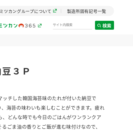
ミツカングループについて
製造所固有記号一覧
検索
製造所固有記号一覧
納豆３Ｐ
歴史
までのミ
と挑戦の
します。
マッチした韓国海苔味のたれが付いた納豆で
り、海苔の味わいも楽しむことができます。疲れ
センター
ZENB initiative
も、どんな時でも今日のごはんがワンランクア
イブ）
料理酒
鍋用調味料
つゆ
たれ
植物を可能な限りまる
そるごま油の香りとご飯が進む味付けなので、
ごと使ったZENBのコン
設立。「水」を