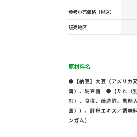
）
参考小売
価格（税込）
販売地区
酢を知ろう！
すしラボ
ぽん酢サワー
原材料名
●【納豆】大豆（アメリカ
済）、納豆菌 ●【たれ（
む）、食塩、醸造酢、黒糖
国））、酵母エキス／調味
ンガム）