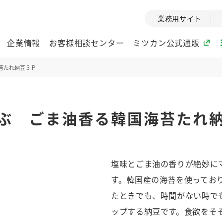
業務用サイト
企業情報
お客様相談センター
ミツカン公式通販
苔たれ納豆３Ｐ
ミツカングループについて
ぶ ごま油香る韓国海苔たれ
企業理念
ミツカンの
ミツカングループの企
創業から現在
業理念をご紹介しま
ツカンの変革
す。
歴史をご紹介
塩味とごま油の香りが絶妙に
ご紹介します。
す。韓国産の海苔を使ってお
環境への取り組み
水の文化
たときでも、時間がない時で
（アーカ
酢
調味酢
お酢ドリンク
ぽん酢
みりん風・
ミツカンの環境への取
ップする納豆です。食欲をそ
り組みをご紹介しま
1999年