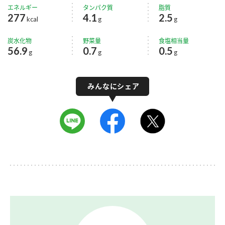
エネルギー
タンパク質
脂質
277
4.1
2.5
kcal
g
g
炭水化物
野菜量
食塩相当量
56.9
0.7
0.5
g
g
g