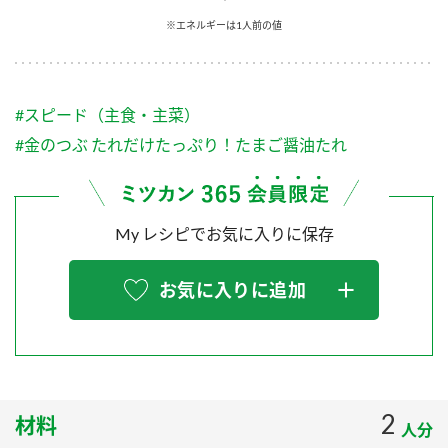
採用情報
環境への取り組み
※エネルギーは1人前の値
かおりの蔵
ミツカンの歴史
クイック調味料
レモン果汁
ニュースリリース
つゆ
水の文化センター（アーカイブ）
鍋なび
#スピード（主食・主菜）
ふりかけ
おすしの素
お客様相談センター
納豆のサイト
#金のつぶ たれだけたっぷり！たまご醤油たれ
ZENB initiative
PIN印
お客様の声をいかしました
炊き込みご飯の素
米飯用調味液
三ツ判山吹
My レシピでお気に入りに保存
販売終了製品のご案内
千夜
MIM（ミツカンミュージアム）
納豆
Fibee
よくあるご質問
お気に入りに追加
スペシャルサイト
お酢を知ろう！
各部門が大切にしていること
お問い合わせ
すしラボ
地図から取り扱い店舗を探す
ぽん酢サワー
おいしさと健康への取り組み
2
材料
納豆の豆知識
人分