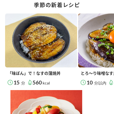
季節の新着レシピ
「味ぽん」で！なすの蒲焼丼
とろ～り味噌なす
15
560
10
分
kcal
分以内