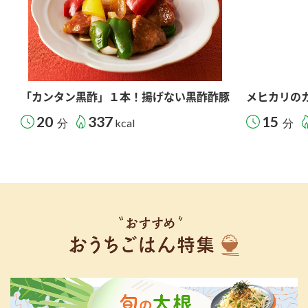
「カンタン黒酢」１本！揚げない黒酢酢豚
メヒカリの
20
337
15
分
kcal
分