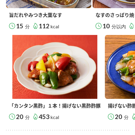
旨だれやみつき大葉なす
なすのさっぱり焼
15
112
10
分
kcal
分以内
「カンタン黒酢」１本！揚げない黒酢酢豚
揚げない酢
20
453
20
分
kcal
分