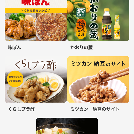
味ぽん
かおりの蔵
くらしプラ酢
ミツカン 納豆のサイト