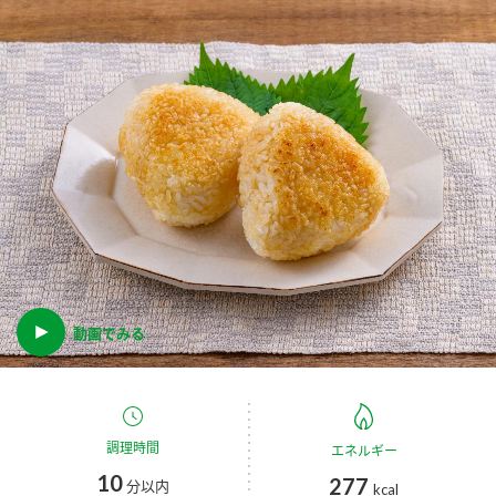
商品カテゴリ
新商品一覧
酢
調味酢
キャンペーン情報
お酢ドリンク
ぽん酢
ブランド・スペシャルサイト
ブランド・スペシャルサイト トップ
みりん風・料理酒
鍋用調味料
商品ブランドサイト
企業情報
Fibee（ファイビー）
国内事業概要
動画でみる
くらしプラ酢
つゆ
たれ
カンタン酢
ミツカングループについて
お酢ドリンク
ミツカンを知る
企業理念
スープ
中華
調理時間
エネルギー
味ぽん
10
277
分以内
kcal
ぽん酢