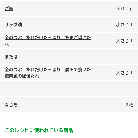
鍋奉行マニュアル
ミツカン公式通販
ご飯
３００ｇ
ミツカンのCM
キッザニア東京「ぽん酢工房」
サラダ油
小さじ１
ロングセラー商品 ＋ おすすめレシピ
人気商品 ＋ おすすめレシピ
金のつぶ たれだけたっぷり！たまご醤油た
大さじ１
れ
または
検索
金のつぶ たれだけたっぷり！炭火で焼いた
大さじ１
焼肉風の秘伝たれ
業務用サイト
ミツカングループについて
製造所固有記号一覧
青じそ
２枚
このレシピに使われている商品