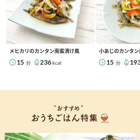
メヒカリのカンタン南蛮漬け風
小あじのカンタン
15
236
15
19
分
kcal
分