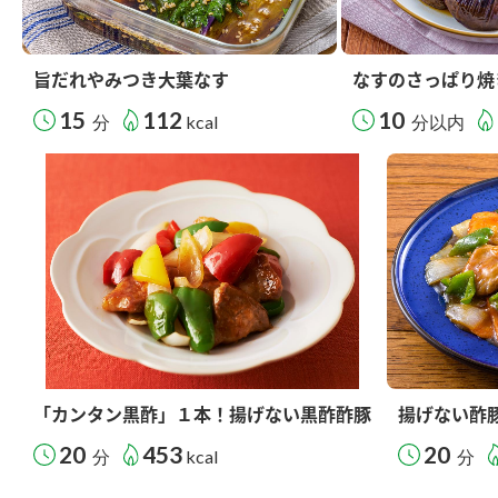
旨だれやみつき大葉なす
なすのさっぱり焼
15
112
10
分
kcal
分以内
「カンタン黒酢」１本！揚げない黒酢酢豚
揚げない酢
20
453
20
分
kcal
分