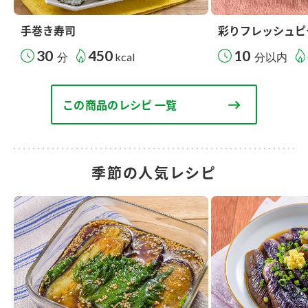
手巻き寿司
彩りフレッシュピ
30
450
10
分
kcal
分以内
この商品のレシピ 一覧
季節の人気レシピ