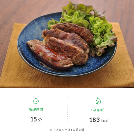
商品カテゴリ
新商品一覧
酢
調味酢
キャンペーン情報
お酢ドリンク
ぽん酢
ブランド・スペシャルサイト
ブランド・スペシャルサイト トップ
みりん風・料理酒
鍋用調味料
商品ブランドサイト
企業情報
Fibee（ファイビー）
国内事業概要
くらしプラ酢
つゆ
たれ
カンタン酢
ミツカングループについて
調理時間
エネルギー
お酢ドリンク
15
183
ミツカンを知る
企業理念
分
スープ
中華
kcal
味ぽん
※エネルギーは1人前の値
ぽん酢