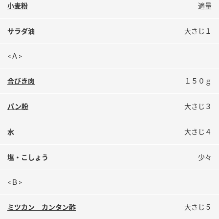
鍋奉行マニュアル
小麦粉
適量
ミツカン公式通販
ミツカンのCM
キッザニア東京「ぽん酢工房」
サラダ油
大さじ１
ロングセラー商品 ＋ おすすめレシピ
<Ａ>
人気商品 ＋ おすすめレシピ
合びき肉
１５０ｇ
検索
パン粉
大さじ３
業務用サイト
ミツカングループについて
製造所固有記号一覧
水
大さじ４
塩・こしょう
少々
<Ｂ>
ミツカン カンタン酢
大さじ５