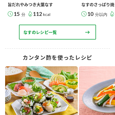
旨だれやみつき大葉なす
なすのさっぱり焼
15
112
10
分
kcal
分以内
なすのレシピ一覧
カンタン酢を使ったレシピ