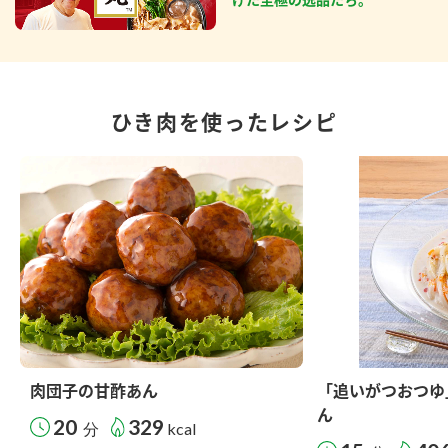
ひき肉を使ったレシピ
肉団子の甘酢あん
「追いがつおつゆ
ん
20
329
分
kcal