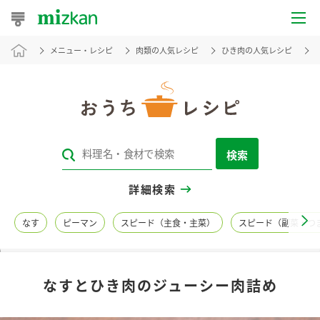
メニュー・レシピ
肉類の人気レシピ
ひき肉の人気レシピ
おうちレシピ
おすすめレシピ
レシピ特集
検索
レシピカテゴリ一覧
詳細検索
商品からレシピを探す
なす
ピーマン
スピード（主食・主菜）
スピード（副菜・つ
レシピ名特集
なすとひき肉のジューシー肉詰め
商品情報