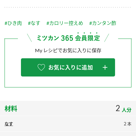
採用情報
環境への取り組み
かおりの蔵
ミツカンの歴史
クイック調味料
レモン果汁
ニュースリリース
つゆ
#ひき肉
#なす
#カロリー控えめ
#カンタン酢
水の文化センター（アーカイブ）
鍋なび
ふりかけ
おすしの素
お客様相談センター
納豆のサイト
My レシピでお気に入りに保存
ZENB initiative
PIN印
お客様の声をいかしました
炊き込みご飯の素
米飯用調味液
三ツ判山吹
お気に入りに追加
販売終了製品のご案内
千夜
MIM（ミツカンミュージアム）
納豆
Fibee
よくあるご質問
スペシャルサイト
お酢を知ろう！
各部門が大切にしていること
お問い合わせ
2
材料
すしラボ
人分
地図から取り扱い店舗を探す
ぽん酢サワー
なす
２本
おいしさと健康への取り組み
納豆の豆知識