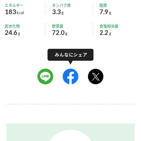
エネルギー
タンパク質
脂質
183
3.3
7.9
kcal
g
g
炭水化物
野菜量
食塩相当量
24.6
72.0
2.2
g
g
g