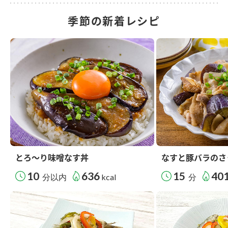
季節の新着レシピ
とろ～り味噌なす丼
なすと豚バラのさ
10
636
15
40
分以内
kcal
分