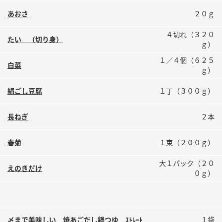
鍋奉行マニュアル
ミツカン公式通販
あおさ
２０ｇ
ミツカンのCM
キッザニア東京「ぽん酢工房」
４切れ（３２０
たい （切り身）
ロングセラー商品 ＋ おすすめレシピ
ｇ）
人気商品 ＋ おすすめレシピ
１／４個（６２５
白菜
ｇ）
絹ごし豆腐
１丁（３００ｇ）
検索
長ねぎ
２本
業務用サイト
ミツカングループについて
製造所固有記号一覧
春菊
１束（２００ｇ）
大１パック（２０
えのきだけ
０ｇ）
〆まで美味しい 焼あごだし鍋つゆ ｽﾄﾚｰﾄ
１袋