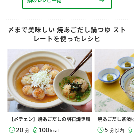
鯛のレシピ一覧
〆まで美味しい 焼あごだし鍋つゆ スト
レートを使ったレシピ
【〆チェン】焼あごだしの明石焼き風
焼あごだし茶漬
20
100
5
分
kcal
分以内