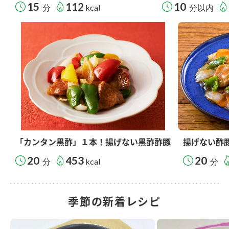
15
112
10
分
kcal
分以内
「カンタン黒酢」１本！揚げない黒酢酢豚
揚げない酢
20
453
20
分
kcal
分
季節の新着レシピ