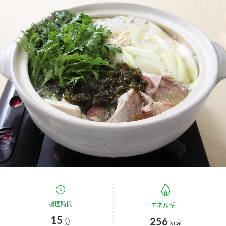
商品カテゴリ
新商品一覧
酢
調味酢
キャンペーン情報
お酢ドリンク
ぽん酢
ブランド・スペシャルサイト
ブランド・スペシャルサイト トップ
みりん風・料理酒
鍋用調味料
商品ブランドサイト
企業情報
Fibee（ファイビー）
国内事業概要
くらしプラ酢
つゆ
たれ
カンタン酢
ミツカングループについて
お酢ドリンク
ミツカンを知る
企業理念
スープ
中華
調理時間
エネルギー
味ぽん
15
256
分
kcal
ぽん酢