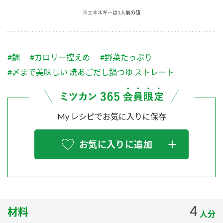
採用情報
環境への取り組み
※エネルギーは1人前の値
かおりの蔵
ミツカンの歴史
クイック調味料
レモン果汁
ニュースリリース
つゆ
水の文化センター（アーカイブ）
鍋なび
#鯛
#カロリー控えめ
#野菜たっぷり
ふりかけ
おすしの素
お客様相談センター
納豆のサイト
#〆まで美味しい 焼あごだし鍋つゆ ストレート
ZENB initiative
PIN印
お客様の声をいかしました
炊き込みご飯の素
米飯用調味液
三ツ判山吹
My レシピでお気に入りに保存
販売終了製品のご案内
千夜
MIM（ミツカンミュージアム）
納豆
Fibee
よくあるご質問
お気に入りに追加
スペシャルサイト
お酢を知ろう！
各部門が大切にしていること
お問い合わせ
すしラボ
地図から取り扱い店舗を探す
ぽん酢サワー
おいしさと健康への取り組み
4
材料
納豆の豆知識
人分