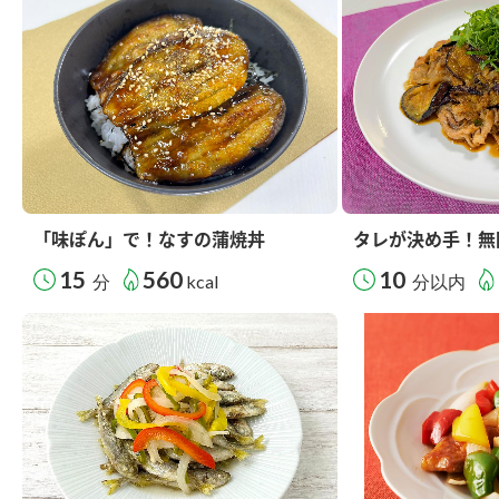
「味ぽん」で！なすの蒲焼丼
タレが決め手！無
15
560
10
分
kcal
分以内