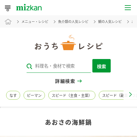
メニュー・レシピ
魚介類の人気レシピ
鯛の人気レシピ
あ
おうちレシピ
おすすめレシピ
レシピ特集
検索
レシピカテゴリ一覧
詳細検索
商品からレシピを探す
なす
ピーマン
スピード（主食・主菜）
スピード（副菜・つ
レシピ名特集
あおさの海鮮鍋
商品情報