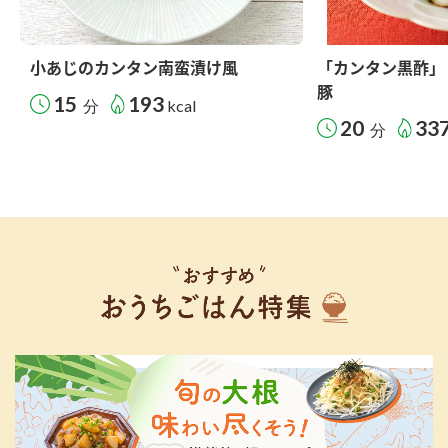
小あじのカンタン南蛮漬け風
「カンタン黒酢」
豚
15
193
分
kcal
20
33
分