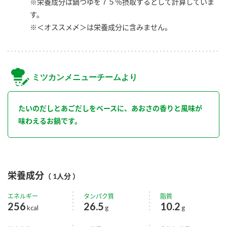
※栄養成分は鍋つゆを７５％摂取するとして計算していま
す。
※＜オススメ〆＞は栄養成分に含みません。
ミツカンメニューチームより
たいのだしとあごだしをベースに、あおさの香りと風味が
味わえるお鍋です。
栄養成分
（ 1人分 ）
エネルギー
タンパク質
脂質
256
26.5
10.2
kcal
g
g