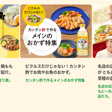
、鶏もも
ピクルスだけじゃない！カンタン
名店の
ご紹介。
酢でお肉やお魚のおかず。
が と
至極の
ぱり煮」
カンタン酢で作るメインのおかず特集
名店の店
もに一丸
品たち。