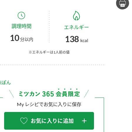
セプトをご紹介しま
た社会貢献
す。
ていまし
調理時間
エネルギー
大切にして
おいしさと健康への
け
おすしの素
炊き込みご飯の素
米飯用調味液
10
138
取り組み
分以内
kcal
ョン宣言」
ミツカンの研究成果と
た各部門の
おいしさと健康に役立
※エネルギーは1人前の値
ご紹介しま
つ情報をご紹介しま
す。
味ぽん
My レシピでお気に入りに保存
お気に入りに追加
お酢ドリンク
味ぽん
ぽん酢