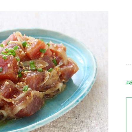
す。
テーマとし
活動を行っ
た。
MIM（ミツカンミュ
各部門が
スープ
中華
クイック調味料
レモン果汁
ふりか
ージアム）
いること
ミツカンの酢づくりの
「未来ビジ
歴史などが学べる体験
実現に向け
型博物館です。
取り組みを
す。
納豆
Fibee
キッザニア東京「ぽ
#
ん酢工房」
味ぽんやお酢について
楽しく学べるパビリオ
ンです。
ibee（ファイビ
くらしプラ酢
カンタン酢