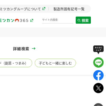
ミツカングループについて
製造所固有記号一覧
検索
製造所固有記号一覧
詳細検索
歴史
ド（副菜・つまみ）
子どもと一緒に楽しむ
までのミ
と挑戦の
します。
センター
ZENB initiative
イブ）
料理酒
鍋用調味料
つゆ
たれ
植物を可能な限りまる
ごと使ったZENBのコン
設立。「水」を