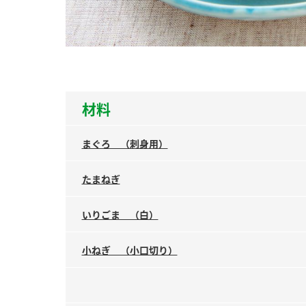
ー
材料
お
まぐろ （刺身用）
たまねぎ
いりごま （白）
小ねぎ （小口切り）