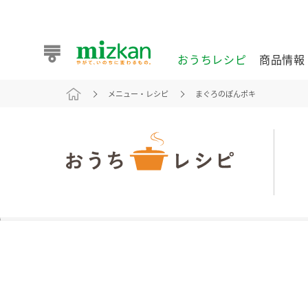
おうちレシピ
商品情報
メニュー・レシピ
まぐろのぽんポキ
おうちレシピ
商品情報 トップ
企業情報 トップ
お客様相談センター トップ
ミツカン公式通販
業務用サイト
また食べたいが見つかる。ミツカンからのおすすめレシピを
おうちレシピ トップ