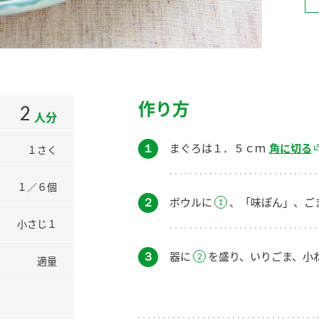
）
作り方
2
人分
酢を知ろう！
すしラボ
ぽん酢サワー
１
まぐろは１．５ｃｍ
角に切る
１さく
１／６個
２
ボウルに
、「味ぽん」、ご
小さじ１
３
器に
を盛り、いりごま、小
適量