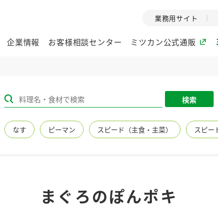
業務用サイト
企業情報
お客様相談センター
ミツカン公式通販
ミツカングループについて
検索
企業理念
ミツカンの
なす
ピーマン
スピード（主食・主菜）
スピー
ミツカングループの企
創業から現在
業理念をご紹介しま
ツカンの変革
す。
歴史をご紹介
ご紹介します。
環境への取り組み
水の文化
まぐろのぽんポキ
（アーカ
酢
調味酢
お酢ドリンク
ぽん酢
みりん風・
ミツカンの環境への取
り組みをご紹介しま
1999年