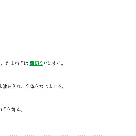
納豆の豆知識
鍋奉行マニュアル
ミツカンのCM
。たまねぎは
薄切り
にする。
ま油を入れ、全体をなじませる。
ねぎを飾る。