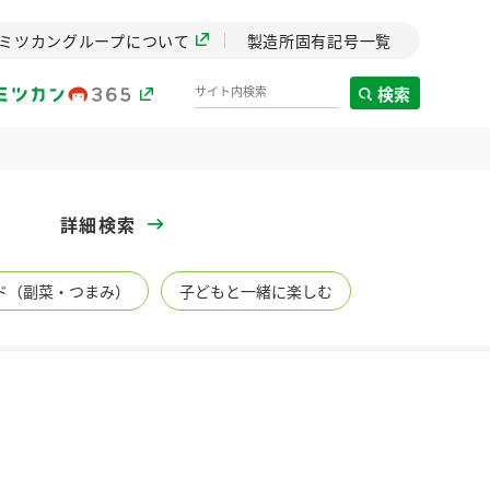
ミツカングループについて
製造所固有記号一覧
検索
製造所固有記号一覧
詳細検索
歴史
ド（副菜・つまみ）
子どもと一緒に楽しむ
までのミ
と挑戦の
します。
センター
ZENB initiative
イブ）
料理酒
鍋用調味料
つゆ
たれ
植物を可能な限りまる
ごと使ったZENBのコン
設立。「水」を