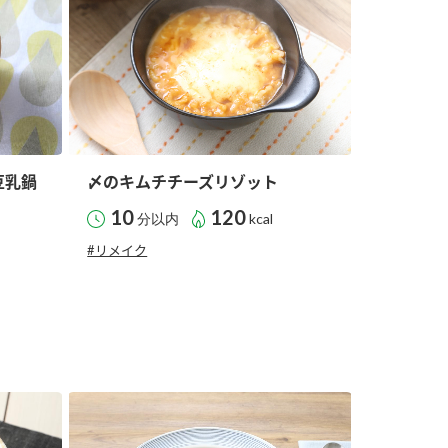
豆乳鍋
〆のキムチチーズリゾット
納豆の豆知識
鍋奉行マニュアル
ミツカンのCM
10
120
分以内
kcal
#リメイク