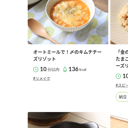
ー
オートミールで！〆のキムチチー
「金
お
ズリゾット
たま
ーズ
10
136
分以内
kcal
1
#リメイク
#スピ
納豆