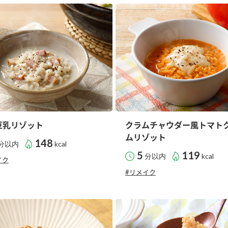
す。
テーマとし
活動を行っ
た。
MIM（ミツカンミュ
各部門が
スープ
中華
クイック調味料
レモン果汁
ふりか
ージアム）
いること
ミツカンの酢づくりの
「未来ビジ
歴史などが学べる体験
実現に向け
型博物館です。
取り組みを
す。
豆乳リゾット
クラムチャウダー風トマト
納豆
Fibee
キッザニア東京「ぽ
ムリゾット
148
分以内
kcal
ん酢工房」
5
119
分以内
kcal
イク
味ぽんやお酢について
楽しく学べるパビリオ
#リメイク
ンです。
ibee（ファイビ
くらしプラ酢
カンタン酢