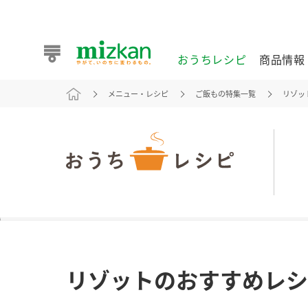
おうちレシピ
商品情報
メニュー・レシピ
ご飯もの特集一覧
リゾッ
おうちレシピ
商品情報 トップ
企業情報 トップ
お客様相談センター トップ
ミツカン公式通販
業務用サイト
また食べたいが見つかる。ミツカンからのおすすめレシピを
リゾットのおすすめレシ
おうちレシピ トップ