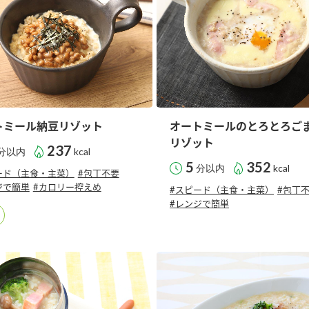
トミール納豆リゾット
オートミールのとろとろご
リゾット
237
分以内
kcal
5
352
分以内
kcal
ード（主食・主菜）
#包丁不要
ジで簡単
#カロリー控えめ
#スピード（主食・主菜）
#包丁
#レンジで簡単