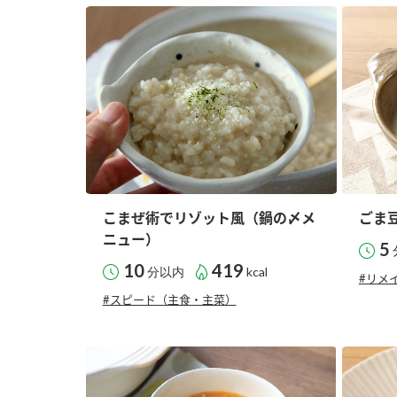
こまぜ術でリゾット風（鍋の〆メ
ごま
ニュー）
5
10
419
分以内
kcal
#リメ
#スピード（主食・主菜）
F