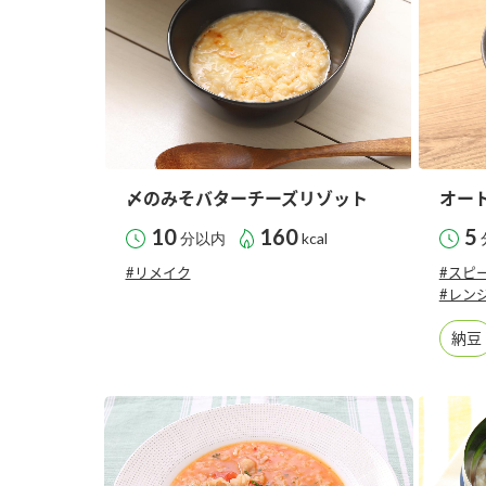
〆のみそバターチーズリゾット
オー
10
160
5
分以内
kcal
#リメイク
#スピ
#レン
納豆