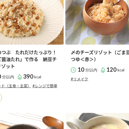
）
のつぶ たれだけたっぷり！
〆のチーズリゾット（ごま
酢を知ろう！
すしラボ
ぽん酢サワー
ご醤油たれ」で作る 納豆チ
つゆ＜赤＞）
リゾット
10
120
分以内
kcal
0
390
分以内
kcal
#リメイク
ード（主食・主菜）
#レンジで簡単