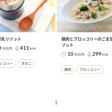
豆乳リゾット
鶏肉とブロッコリーのごま
ゾット
0
411
分以内
kcal
10
299
分以内
kcal
ッコリー
きのこ
鶏肉
ブロッコリー