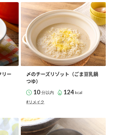
セプトをご紹介しま
た社会貢献
す。
ていまし
大切にして
おいしさと健康への
け
おすしの素
炊き込みご飯の素
米飯用調味液
取り組み
ョン宣言」
ミツカンの研究成果と
た各部門の
おいしさと健康に役立
ご紹介しま
つ情報をご紹介しま
す。
クリー
〆のチーズリゾット（ごま豆乳鍋
つゆ）
10
124
分以内
kcal
#リメイク
お酢ドリンク
味ぽん
ぽん酢