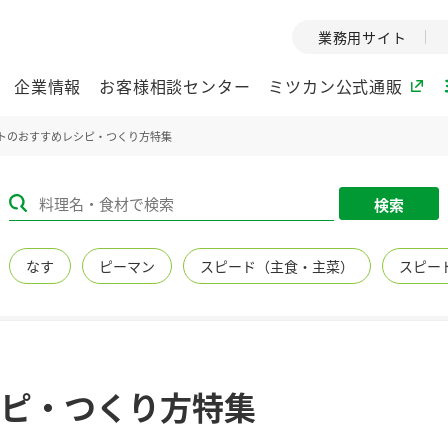
業務用サイト
企業情報
お客様相談センター
ミツカン公式通販
トのおすすめレシピ・つくり方特集
ミツカングループについて
検索
企業理念
ミツカンの
なす
ピーマン
スピード（主食・主菜）
スピー
ミツカングループの企
創業から現在
業理念をご紹介しま
ツカンの変革
す。
歴史をご紹介
ご紹介します。
環境への取り組み
水の文化
ピ・つくり方特集
（アーカ
酢
調味酢
お酢ドリンク
ぽん酢
みりん風・
ミツカンの環境への取
り組みをご紹介しま
1999年