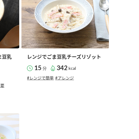
ま豆乳
レンジでごま豆乳チーズリゾット
15
342
分
kcal
#レンジで簡単
#アレンジ
不要