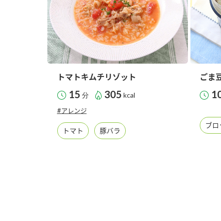
トマトキムチリゾット
ごま
15
305
1
分
kcal
#アレンジ
ブロ
トマト
豚バラ