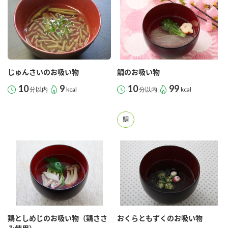
商品カテゴリ
新商品一覧
酢
調味酢
キャンペーン情報
じゅんさいのお吸い物
鯛のお吸い物
お酢ドリンク
ぽん酢
ブランド・スペシャルサイト
10
9
10
99
分以内
kcal
分以内
kcal
ブランド・スペシャルサイト トップ
鯛
みりん風・料理酒
鍋用調味料
商品ブランドサイト
企業情報
Fibee（ファイビー）
国内事業概要
くらしプラ酢
つゆ
たれ
カンタン酢
ミツカングループについて
お酢ドリンク
ミツカンを知る
企業理念
スープ
中華
味ぽん
鶏としめじのお吸い物（鶏ささ
おくらともずくのお吸い物
ぽん酢