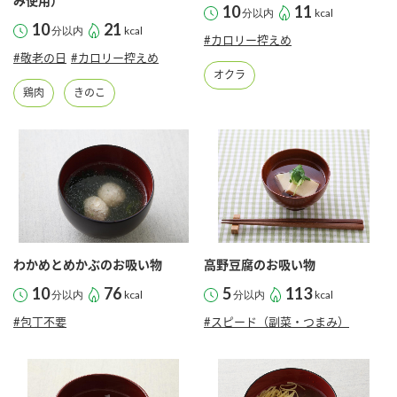
採用情報
環境への取り組み
み使用）
10
11
分以内
kcal
かおりの蔵
10
21
ミツカンの歴史
クイック調味料
レモン果汁
分以内
kcal
#カロリー控えめ
ニュースリリース
つゆ
#敬老の日
#カロリー控えめ
水の文化センター（アーカイブ）
オクラ
鍋なび
鶏肉
きのこ
ふりかけ
おすしの素
お客様相談センター
納豆のサイト
ZENB initiative
PIN印
お客様の声をいかしました
炊き込みご飯の素
米飯用調味液
三ツ判山吹
販売終了製品のご案内
千夜
MIM（ミツカンミュージアム）
納豆
Fibee
よくあるご質問
スペシャルサイト
わかめとめかぶのお吸い物
高野豆腐のお吸い物
お酢を知ろう！
10
76
5
113
各部門が大切にしていること
分以内
kcal
分以内
kcal
お問い合わせ
すしラボ
#包丁不要
#スピード（副菜・つまみ）
地図から取り扱い店舗を探す
ぽん酢サワー
おいしさと健康への取り組み
納豆の豆知識