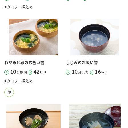
#カロリー控えめ
わかめと卵のお吸い物
しじみのお吸い物
10
42
10
16
分以内
kcal
分以内
kcal
#カロリー控えめ
卵