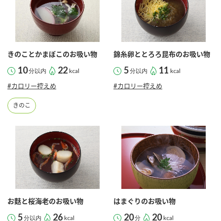
鍋奉行マニュアル
ミツカン公式通販
ミツカンのCM
キッザニア東京「ぽん酢工房」
ロングセラー商品 ＋ おすすめレシピ
きのことかまぼこのお吸い物
錦糸卵ととろろ昆布のお吸い物
人気商品 ＋ おすすめレシピ
10
22
5
11
分以内
kcal
分以内
kcal
#カロリー控えめ
#カロリー控えめ
検索
きのこ
業務用サイト
ミツカングループについて
製造所固有記号一覧
お麩と桜海老のお吸い物
はまぐりのお吸い物
5
26
20
20
分以内
kcal
分
kcal