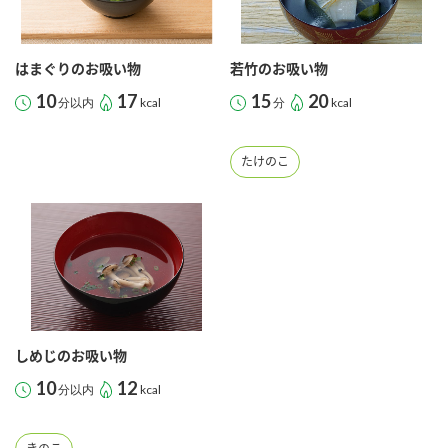
はまぐりのお吸い物
若竹のお吸い物
10
17
15
20
分以内
kcal
分
kcal
たけのこ
しめじのお吸い物
10
12
分以内
kcal