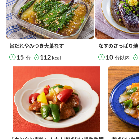
旨だれやみつき大葉なす
なすのさっぱり焼
15
112
10
分
kcal
分以内