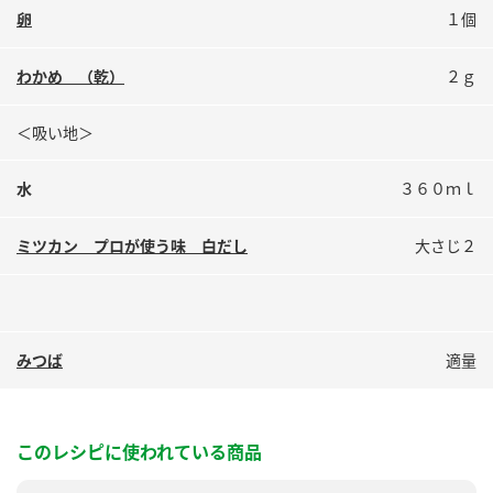
鍋奉行マニュアル
卵
１個
ミツカン公式通販
ミツカンのCM
キッザニア東京「ぽん酢工房」
わかめ （乾）
２ｇ
ロングセラー商品 ＋ おすすめレシピ
人気商品 ＋ おすすめレシピ
＜吸い地＞
水
３６０ｍｌ
検索
ミツカン プロが使う味 白だし
大さじ２
業務用サイト
ミツカングループについて
製造所固有記号一覧
みつば
適量
このレシピに使われている商品