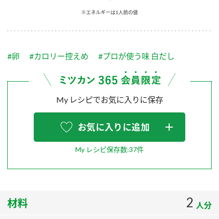
採用情報
環境への取り組み
※エネルギーは1人前の値
かおりの蔵
ミツカンの歴史
クイック調味料
レモン果汁
ニュースリリース
つゆ
水の文化センター（アーカイブ）
鍋なび
#卵
#カロリー控えめ
#プロが使う味 白だし
ふりかけ
おすしの素
お客様相談センター
納豆のサイト
ZENB initiative
PIN印
お客様の声をいかしました
炊き込みご飯の素
米飯用調味液
My レシピでお気に入りに保存
三ツ判山吹
販売終了製品のご案内
千夜
MIM（ミツカンミュージアム）
お気に入りに追加
納豆
Fibee
よくあるご質問
スペシャルサイト
My レシピ保存数:37件
お酢を知ろう！
各部門が大切にしていること
お問い合わせ
すしラボ
地図から取り扱い店舗を探す
ぽん酢サワー
2
材料
おいしさと健康への取り組み
人分
納豆の豆知識