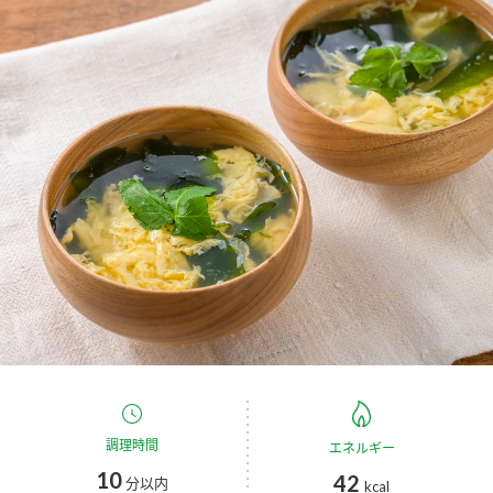
商品カテゴリ
新商品一覧
酢
調味酢
キャンペーン情報
お酢ドリンク
ぽん酢
ブランド・スペシャルサイト
ブランド・スペシャルサイト トップ
みりん風・料理酒
鍋用調味料
商品ブランドサイト
企業情報
Fibee（ファイビー）
国内事業概要
くらしプラ酢
つゆ
たれ
カンタン酢
ミツカングループについて
お酢ドリンク
ミツカンを知る
企業理念
スープ
中華
調理時間
エネルギー
味ぽん
10
42
分以内
kcal
ぽん酢