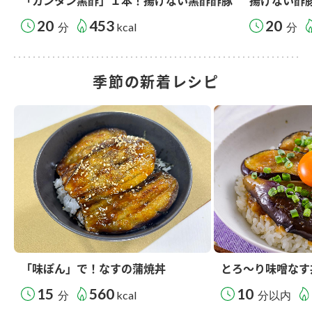
「カンタン黒酢」１本！揚げない黒酢酢豚
揚げない酢
20
453
20
分
kcal
分
季節の新着レシピ
「味ぽん」で！なすの蒲焼丼
とろ～り味噌なす
15
560
10
分
kcal
分以内