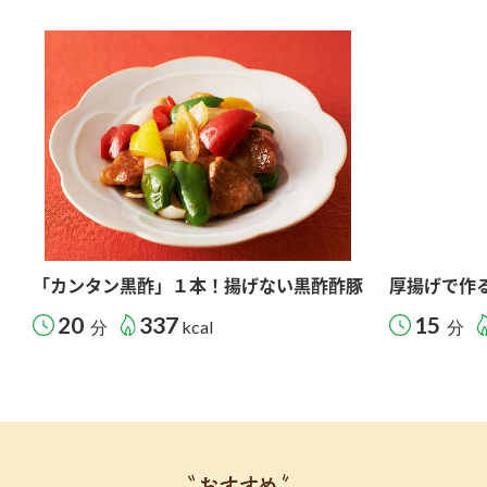
「カンタン黒酢」１本！揚げない黒酢酢豚
厚揚げで作
20
337
15
分
kcal
分