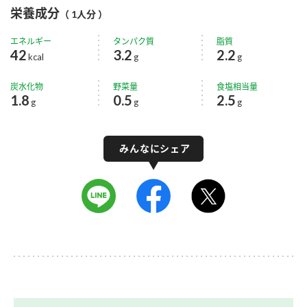
栄養成分
（ 1人分 ）
エネルギー
タンパク質
脂質
42
3.2
2.2
kcal
g
g
炭水化物
野菜量
食塩相当量
1.8
0.5
2.5
g
g
g