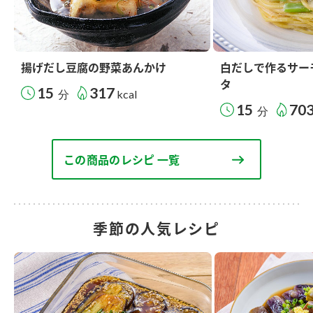
揚げだし豆腐の野菜あんかけ
白だしで作るサー
タ
15
317
分
kcal
15
70
分
この商品のレシピ 一覧
季節の人気レシピ