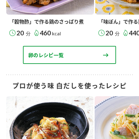
「穀物酢」で作る鶏のさっぱり煮
「味ぽん」で作る
20
460
20
44
分
kcal
分
卵のレシピ一覧
プロが使う味 白だしを使ったレシピ