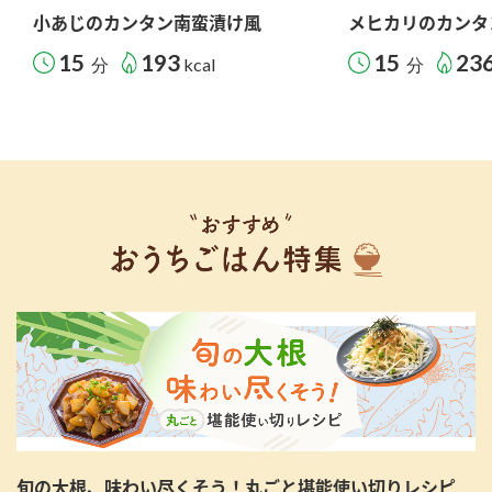
小あじのカンタン南蛮漬け風
メヒカリのカンタ
15
193
15
23
分
kcal
分
旬の大根、味わい尽くそう！丸ごと堪能使い切りレシピ