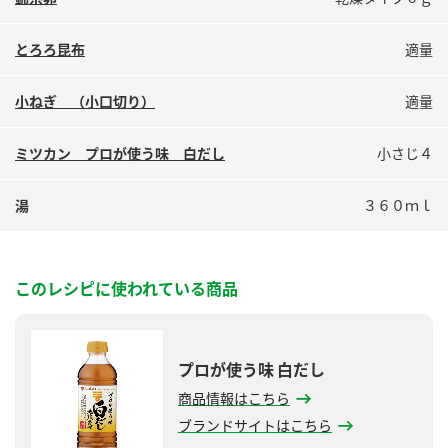
鍋奉行マニュアル
ミツカン公式通販
ミツカンのCM
キッザニア東京「ぽん酢工房」
とろろ昆布
適量
ロングセラー商品 ＋ おすすめレシピ
小ねぎ （小口切り）
適量
人気商品 ＋ おすすめレシピ
ミツカン プロが使う味 白だし
小さじ４
検索
湯
３６０ｍｌ
業務用サイト
ミツカングループについて
製造所固有記号一覧
このレシピに使われている商品
プロが使う味 白だし
商品情報はこちら
ブランドサイトはこちら