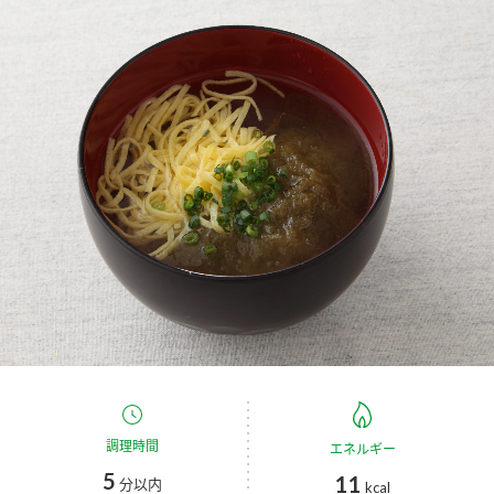
商品カテゴリ
新商品一覧
酢
調味酢
キャンペーン情報
お酢ドリンク
ぽん酢
ブランド・スペシャルサイト
ブランド・スペシャルサイト トップ
みりん風・料理酒
鍋用調味料
商品ブランドサイト
企業情報
Fibee（ファイビー）
国内事業概要
くらしプラ酢
つゆ
たれ
カンタン酢
ミツカングループについて
お酢ドリンク
ミツカンを知る
企業理念
スープ
中華
調理時間
エネルギー
味ぽん
5
11
分以内
kcal
ぽん酢