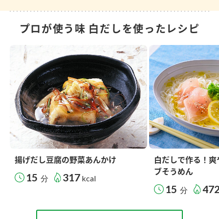
プロが使う味 白だしを使ったレシピ
揚げだし豆腐の野菜あんかけ
白だしで作る！爽
ブそうめん
15
317
分
kcal
15
47
分