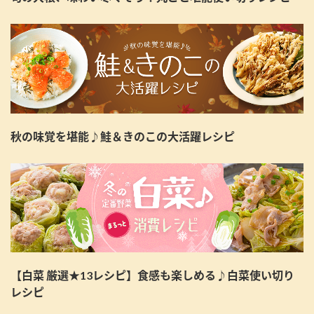
秋の味覚を堪能♪鮭＆きのこの大活躍レシピ
【白菜 厳選★13レシピ】食感も楽しめる♪白菜使い切り
レシピ