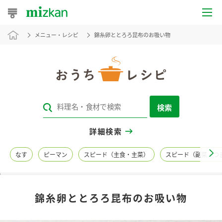
メニュー・レシピ
錦糸卵ととろろ昆布のお吸い物
おうちレシピ
おすすめレシピ
レシピ特集
検索
レシピカテゴリ一覧
詳細検索
商品からレシピを探す
なす
ピーマン
スピード（主食・主菜）
スピード（副菜・つ
レシピ名特集
錦糸卵ととろろ昆布のお吸い物
商品情報