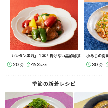
「カンタン黒酢」１本！揚げない黒酢酢豚
小あじの南
20
453
30
分
kcal
分
季節の新着レシピ