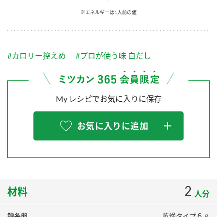
採用情報
環境への取り組み
※エネルギーは1人前の値
かおりの蔵
ミツカンの歴史
クイック調味料
レモン果汁
ニュースリリース
つゆ
水の文化センター（アーカイブ）
鍋なび
#カロリー控えめ
#プロが使う味 白だし
ふりかけ
おすしの素
お客様相談センター
納豆のサイト
ZENB initiative
PIN印
お客様の声をいかしました
炊き込みご飯の素
米飯用調味液
My レシピでお気に入りに保存
三ツ判山吹
販売終了製品のご案内
千夜
MIM（ミツカンミュージアム）
お気に入りに追加
納豆
Fibee
よくあるご質問
スペシャルサイト
お酢を知ろう！
各部門が大切にしていること
お問い合わせ
すしラボ
地図から取り扱い店舗を探す
2
ぽん酢サワー
材料
人分
おいしさと健康への取り組み
納豆の豆知識
錦糸卵
乾燥タイプ６ｇ