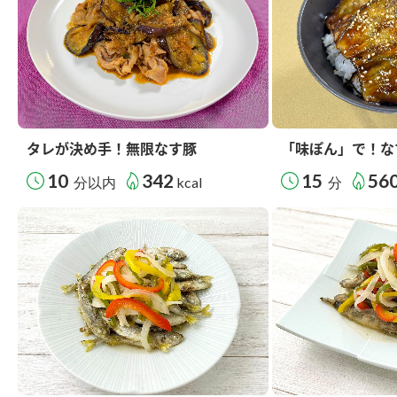
タレが決め手！無限なす豚
「味ぽん」で！な
10
342
15
56
分以内
kcal
分