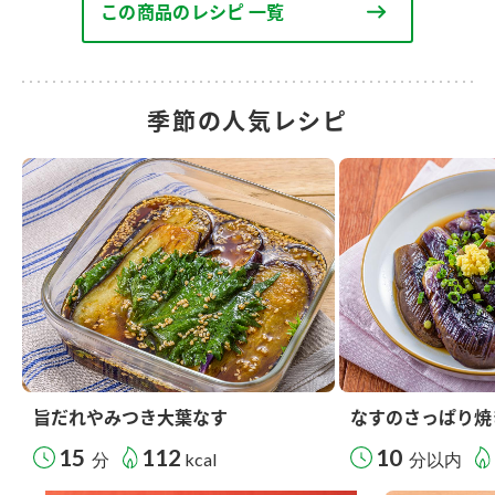
この商品のレシピ 一覧
季節の人気レシピ
旨だれやみつき大葉なす
なすのさっぱり焼
15
112
10
分
kcal
分以内