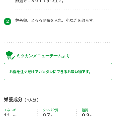
熱湯を１８０ｍｌずつ注ぐ。
錦糸卵、とろろ昆布を入れ、小ねぎを散らす。
２
ミツカンメニューチームより
お湯を注ぐだけでカンタンにできるお吸い物です。
栄養成分
（ 1人分 ）
エネルギー
タンパク質
脂質
11
0.7
0.3
kcal
g
g