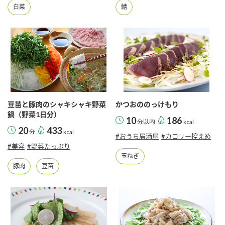
鍋奉行マニュアル
白菜
鯖
ミツカン公式通販
ミツカンのCM
キッザニア東京「ぽん酢工房」
ロングセラー商品 ＋ おすすめレシピ
人気商品 ＋ おすすめレシピ
検索
豆苗と豚肉のシャキシャキ野菜
かつおののっけもり
鍋（野菜1日分）
10
186
分以内
kcal
業務用サイト
ミツカングループについて
製造所固有記号一覧
20
433
分
kcal
#おうち居酒屋
#カロリー控えめ
#美容
#野菜たっぷり
玉ねぎ
豚肉
豆苗