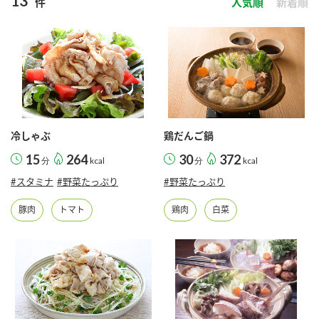
13
件
人気順
新着順
商品カテゴリ
新商品一覧
酢
調味酢
キャンペーン情報
お酢ドリンク
ぽん酢
ブランド・スペシャルサイト
冷しゃぶ
鶏だんご鍋
ブランド・スペシャルサイト トップ
15
264
30
372
分
kcal
分
kcal
みりん風・料理酒
鍋用調味料
商品ブランドサイト
企業情報
#スタミナ
#野菜たっぷり
#野菜たっぷり
Fibee（ファイビー）
豚肉
トマト
鶏肉
白菜
国内事業概要
くらしプラ酢
つゆ
たれ
カンタン酢
ミツカングループについて
お酢ドリンク
ミツカンを知る
企業理念
スープ
中華
味ぽん
ぽん酢