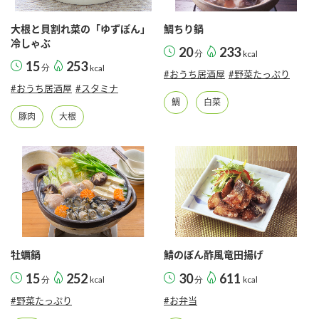
採用情報
環境への取り組み
かおりの蔵
ミツカンの歴史
クイック調味料
レモン果汁
大根と貝割れ菜の「ゆずぽん」
鯛ちり鍋
ニュースリリース
冷しゃぶ
つゆ
20
233
分
kcal
水の文化センター（アーカイブ）
15
253
分
kcal
鍋なび
#おうち居酒屋
#野菜たっぷり
ふりかけ
おすしの素
#おうち居酒屋
#スタミナ
お客様相談センター
納豆のサイト
鯛
白菜
豚肉
大根
ZENB initiative
PIN印
お客様の声をいかしました
炊き込みご飯の素
米飯用調味液
三ツ判山吹
販売終了製品のご案内
千夜
MIM（ミツカンミュージアム）
納豆
Fibee
よくあるご質問
スペシャルサイト
お酢を知ろう！
各部門が大切にしていること
お問い合わせ
すしラボ
牡蠣鍋
鯖のぽん酢風竜田揚げ
地図から取り扱い店舗を探す
15
252
30
611
ぽん酢サワー
分
kcal
分
kcal
おいしさと健康への取り組み
#野菜たっぷり
#お弁当
納豆の豆知識