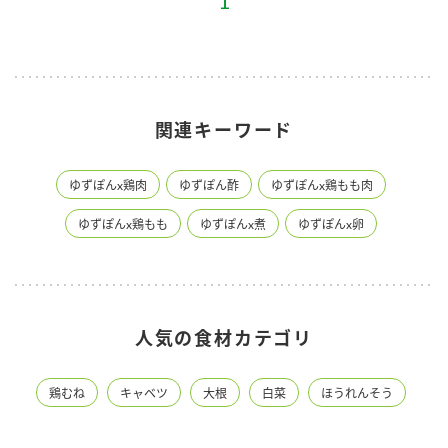
1
関連キーワード
ゆずぽんx鶏肉
ゆずぽん酢
ゆずぽんx鶏もも肉
ゆずぽんx鶏もも
ゆずぽんx煮
ゆずぽんx卵
人気の食材カテゴリ
鶏むね
キャベツ
大根
白菜
ほうれんそう