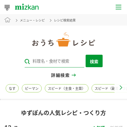
メニュー・レシピ
レシピ検索結果
おうちレシピ
おすすめレシピ
レシピ特集
検索
レシピカテゴリ一覧
詳細検索
商品からレシピを探す
なす
ピーマン
スピード（主食・主菜）
スピード（副菜・つ
レシピ名特集
ゆずぽんの人気レシピ・つくり方
商品情報