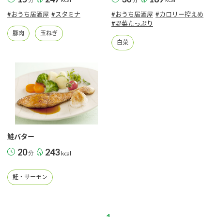
#おうち居酒屋
#スタミナ
#おうち居酒屋
#カロリー控えめ
#野菜たっぷり
豚肉
玉ねぎ
白菜
鮭バター
20
243
分
kcal
鮭・サーモン