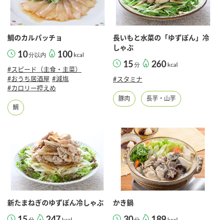
鯛のカルパッチョ
長いもと水菜の「ゆずぽん」冷
しゃぶ
10
100
分以内
kcal
15
260
分
kcal
#スピード（主食・主菜）
#おうち居酒屋
#減塩
#スタミナ
#カロリー控えめ
豚肉
長芋・山芋
鯛
新たまねぎのゆずぽん冷しゃぶ
かき鍋
15
247
30
189
分
kcal
分
kcal