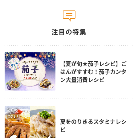
注目の特集
【夏が旬★茄子レシピ】ご
はんがすすむ！茄子カンタ
ン大量消費レシピ
夏をのりきるスタミナレシ
ピ