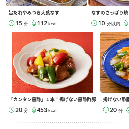
旨だれやみつき大葉なす
なすのさっぱり焼
15
112
10
分
kcal
分以内
「カンタン黒酢」１本！揚げない黒酢酢豚
揚げない酢
20
453
20
分
kcal
分