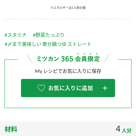
採用情報
環境への取り組み
※エネルギーは1人前の値
かおりの蔵
ミツカンの歴史
クイック調味料
レモン果汁
ニュースリリース
つゆ
水の文化センター（アーカイブ）
鍋なび
#スタミナ
#野菜たっぷり
ふりかけ
おすしの素
お客様相談センター
納豆のサイト
#〆まで美味しい 寄せ鍋つゆ ストレート
ZENB initiative
PIN印
お客様の声をいかしました
炊き込みご飯の素
米飯用調味液
三ツ判山吹
My レシピでお気に入りに保存
販売終了製品のご案内
千夜
MIM（ミツカンミュージアム）
納豆
Fibee
よくあるご質問
お気に入りに追加
スペシャルサイト
お酢を知ろう！
各部門が大切にしていること
お問い合わせ
すしラボ
地図から取り扱い店舗を探す
ぽん酢サワー
おいしさと健康への取り組み
4
材料
納豆の豆知識
人分