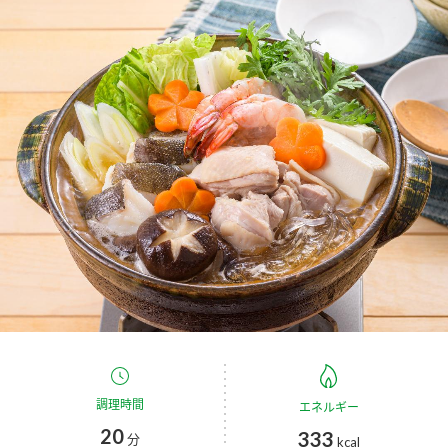
商品カテゴリ
新商品一覧
酢
調味酢
キャンペーン情報
お酢ドリンク
ぽん酢
ブランド・スペシャルサイト
ブランド・スペシャルサイト トップ
みりん風・料理酒
鍋用調味料
商品ブランドサイト
企業情報
Fibee（ファイビー）
国内事業概要
くらしプラ酢
つゆ
たれ
カンタン酢
ミツカングループについて
お酢ドリンク
ミツカンを知る
企業理念
スープ
中華
調理時間
エネルギー
味ぽん
20
333
分
kcal
ぽん酢