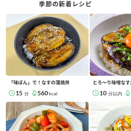
季節の新着レシピ
「味ぽん」で！なすの蒲焼丼
とろ～り味噌なす
15
560
10
分
kcal
分以内