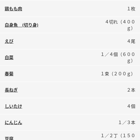
鍋奉行マニュアル
ミツカン公式通販
鶏もも肉
１枚
ミツカンのCM
キッザニア東京「ぽん酢工房」
４切れ（４００
白身魚 (切り身)
ロングセラー商品 ＋ おすすめレシピ
ｇ）
人気商品 ＋ おすすめレシピ
えび
４尾
１／４個（６００
白菜
ｇ）
検索
春菊
１束（２００ｇ）
業務用サイト
ミツカングループについて
製造所固有記号一覧
長ねぎ
２本
しいたけ
４個
にんじん
１／３本
１／２丁（１５０
豆腐