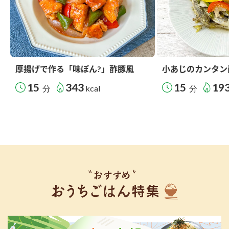
厚揚げで作る「味ぽん?」酢豚風
小あじのカンタン
15
343
15
19
分
kcal
分