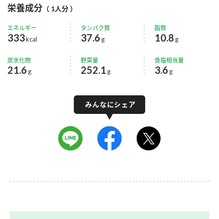
栄養成分
（ 1人分 ）
エネルギー
タンパク質
脂質
333
37.6
10.8
kcal
g
g
炭水化物
野菜量
食塩相当量
21.6
252.1
3.6
g
g
g