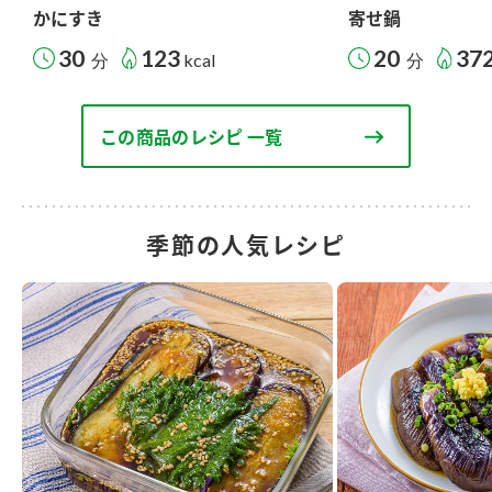
かにすき
寄せ鍋
30
123
20
37
分
kcal
分
この商品のレシピ 一覧
季節の人気レシピ