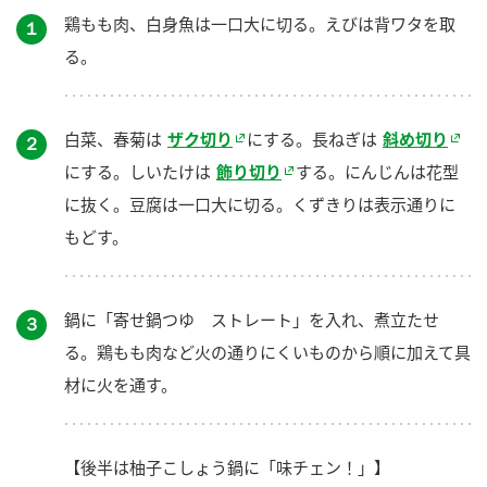
鶏もも肉、白身魚は一口大に切る。えびは背ワタを取
１
る。
白菜、春菊は
ザク切り
にする。長ねぎは
斜め切り
２
にする。しいたけは
飾り切り
する。にんじんは花型
に抜く。豆腐は一口大に切る。くずきりは表示通りに
もどす。
鍋に「寄せ鍋つゆ ストレート」を入れ、煮立たせ
３
る。鶏もも肉など火の通りにくいものから順に加えて具
材に火を通す。
【後半は柚子こしょう鍋に「味チェン！」】