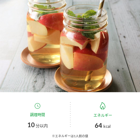
商品カテゴリ
新商品一覧
酢
調味酢
キャンペーン情報
お酢ドリンク
ぽん酢
ブランド・スペシャルサイト
ブランド・スペシャルサイト トップ
みりん風・料理酒
鍋用調味料
商品ブランドサイト
企業情報
Fibee（ファイビー）
国内事業概要
くらしプラ酢
つゆ
たれ
カンタン酢
ミツカングループについて
調理時間
エネルギー
お酢ドリンク
10
64
ミツカンを知る
企業理念
スープ
中華
分以内
kcal
味ぽん
※エネルギーは1人前の値
ぽん酢