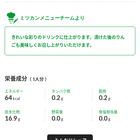
ミツカンメニューチームより
きれいな彩りのドリンクに仕上がります。漬けた後のりん
ごも美味しくお召し上がりいただけます。
栄養成分
（ 1人分 ）
エネルギー
タンパク質
脂質
64
0.2
0.2
kcal
g
g
炭水化物
野菜量
食塩相当量
16.9
0.0
0.0
g
g
g