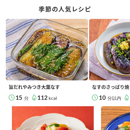
季節の人気レシピ
旨だれやみつき大葉なす
なすのさっぱり焼
15
112
10
分
kcal
分以内