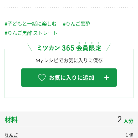
採用情報
環境への取り組み
かおりの蔵
ミツカンの歴史
クイック調味料
レモン果汁
ニュースリリース
つゆ
#子どもと一緒に楽しむ
#りんご黒酢
水の文化センター（アーカイブ）
鍋なび
#りんご黒酢 ストレート
ふりかけ
おすしの素
お客様相談センター
納豆のサイト
ZENB initiative
PIN印
お客様の声をいかしました
My レシピでお気に入りに保存
炊き込みご飯の素
米飯用調味液
三ツ判山吹
販売終了製品のご案内
千夜
MIM（ミツカンミュージアム）
お気に入りに追加
納豆
Fibee
よくあるご質問
スペシャルサイト
お酢を知ろう！
各部門が大切にしていること
お問い合わせ
すしラボ
2
材料
地図から取り扱い店舗を探す
ぽん酢サワー
人分
おいしさと健康への取り組み
納豆の豆知識
りんご
１個