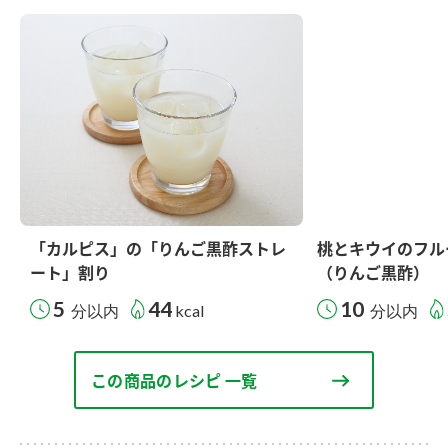
「カルピス」の「りんご黒酢ストレ
桃とキウイのフル
ート」割り
（りんご黒酢）
5
44
10
分以内
kcal
分以内
この商品のレシピ 一覧