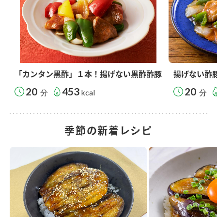
「カンタン黒酢」１本！揚げない黒酢酢豚
揚げない酢
20
453
20
分
kcal
分
季節の新着レシピ