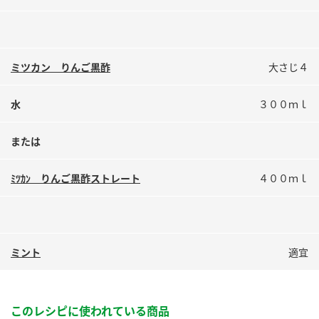
鍋奉行マニュアル
ミツカン公式通販
ミツカンのCM
キッザニア東京「ぽん酢工房」
ロングセラー商品 ＋ おすすめレシピ
ミツカン りんご黒酢
大さじ４
人気商品 ＋ おすすめレシピ
水
３００ｍｌ
または
検索
ﾐﾂｶﾝ りんご黒酢ストレート
４００ｍｌ
業務用サイト
ミツカングループについて
製造所固有記号一覧
ミント
適宜
このレシピに使われている商品