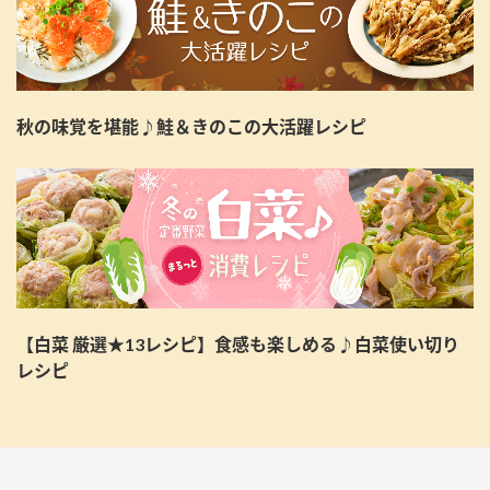
秋の味覚を堪能♪鮭＆きのこの大活躍レシピ
【白菜 厳選★13レシピ】食感も楽しめる♪白菜使い切り
レシピ