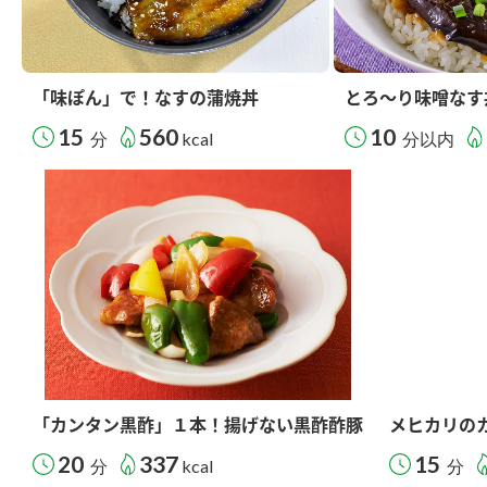
「味ぽん」で！なすの蒲焼丼
とろ～り味噌なす
15
560
10
分
kcal
分以内
「カンタン黒酢」１本！揚げない黒酢酢豚
メヒカリの
20
337
15
分
kcal
分