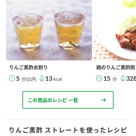
りんご黒酢水割り
鶏のりんご黒酢照
5
13
15
32
分以内
kcal
分
この商品のレシピ 一覧
りんご黒酢 ストレートを使ったレシピ