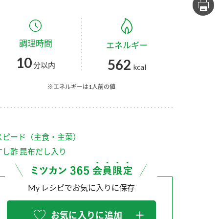
セプトをご紹介しま
た社会貢献
す。
ていまし
調理時間
エネルギー
大切にして
おいしさと健康への
け
おすしの素
炊き込みご飯の素
米飯用調味液
10
562
取り組み
分以内
kcal
ョン宣言」
ミツカンの研究成果と
た各部門の
おいしさと健康に役立
※エネルギーは1人前の値
ご紹介しま
つ情報をご紹介しま
す。
スピード（主食・主菜）
すし酢 昆布だし入り
My レシピでお気に入りに保存
お酢ドリンク
味ぽん
ぽん酢
お気に入りに追加