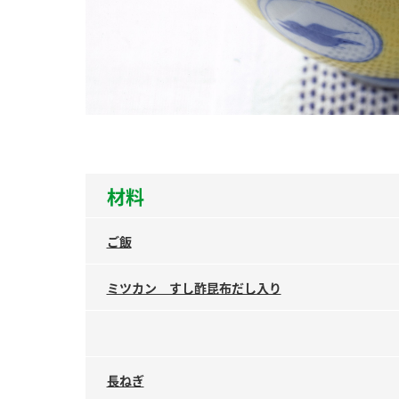
ー
お
材料
ご飯
ミツカン すし酢昆布だし入り
長ねぎ