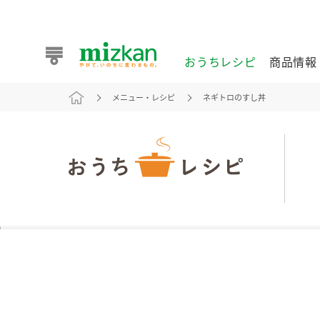
おうちレシピ
商品情報
メニュー・レシピ
ネギトロのすし丼
おうちレシピ
商品情報 トップ
企業情報 トップ
お客様相談センター トップ
ミツカン公式通販
業務用サイト
また食べたいが見つかる。ミツカンからのおすすめレシピを
おうちレシピ トップ