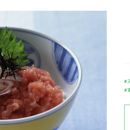
す。
テーマとし
活動を行っ
た。
MIM（ミツカンミュ
各部門が
スープ
中華
クイック調味料
レモン果汁
ふりか
ージアム）
いること
ミツカンの酢づくりの
「未来ビジ
歴史などが学べる体験
実現に向け
型博物館です。
取り組みを
す。
納豆
Fibee
キッザニア東京「ぽ
#
ん酢工房」
#
味ぽんやお酢について
楽しく学べるパビリオ
ンです。
ibee（ファイビ
くらしプラ酢
カンタン酢