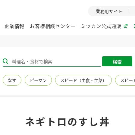
業務用サイト
企業情報
お客様相談センター
ミツカン公式通販
ミツカングループについて
検索
企業理念
ミツカンの
なす
ピーマン
スピード（主食・主菜）
スピー
ミツカングループの企
創業から現在
業理念をご紹介しま
ツカンの変革
す。
歴史をご紹介
ご紹介します。
環境への取り組み
水の文化
ネギトロのすし丼
（アーカ
酢
調味酢
お酢ドリンク
ぽん酢
みりん風・
ミツカンの環境への取
り組みをご紹介しま
1999年