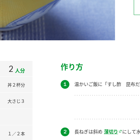
）
酢を知ろう！
すしラボ
ぽん酢サワー
作り方
2
人分
１
温かいご飯に「すし酢 昆布だ
丼２杯分
大さじ３
２
長ねぎは斜め
薄切り
にして
１／２本