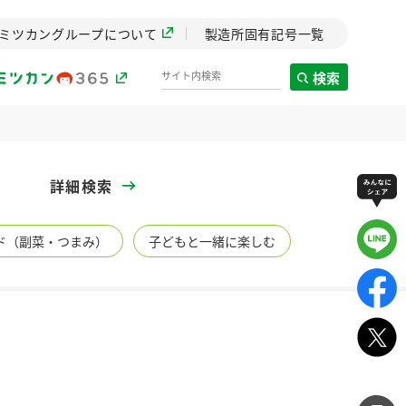
ミツカングループについて
製造所固有記号一覧
検索
製造所固有記号一覧
詳細検索
歴史
ド（副菜・つまみ）
子どもと一緒に楽しむ
までのミ
と挑戦の
します。
センター
ZENB initiative
イブ）
料理酒
鍋用調味料
つゆ
たれ
植物を可能な限りまる
ごと使ったZENBのコン
設立。「水」を