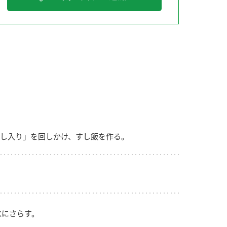
納豆の豆知識
鍋奉行マニュアル
ミツカンのCM
し入り」を回しかけ、すし飯を作る。
水にさらす。