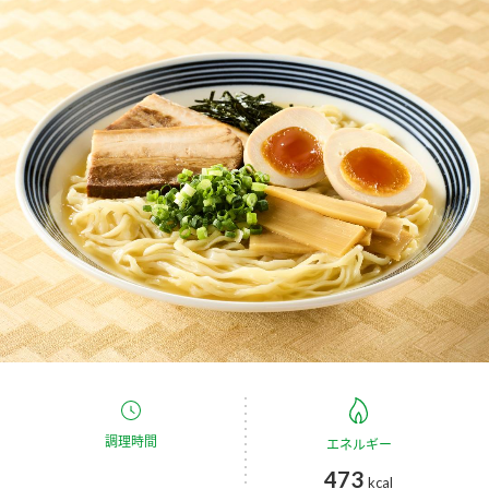
商品カテゴリ
新商品一覧
酢
調味酢
キャンペーン情報
お酢ドリンク
ぽん酢
ブランド・スペシャルサイト
ブランド・スペシャルサイト トップ
みりん風・料理酒
鍋用調味料
商品ブランドサイト
企業情報
Fibee（ファイビー）
国内事業概要
くらしプラ酢
つゆ
たれ
カンタン酢
ミツカングループについて
お酢ドリンク
ミツカンを知る
企業理念
スープ
中華
調理時間
エネルギー
味ぽん
473
kcal
ぽん酢