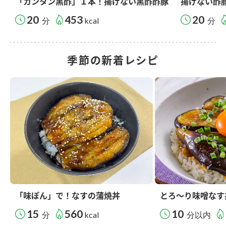
「カンタン黒酢」１本！揚げない黒酢酢豚
揚げない酢
20
453
20
分
kcal
分
季節の新着レシピ
「味ぽん」で！なすの蒲焼丼
とろ～り味噌なす
15
560
10
分
kcal
分以内