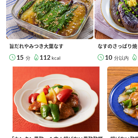
旨だれやみつき大葉なす
なすのさっぱり焼
15
112
10
分
kcal
分以内