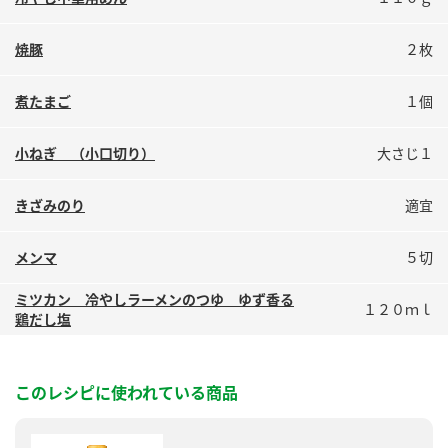
鍋奉行マニュアル
ミツカン公式通販
ミツカンのCM
キッザニア東京「ぽん酢工房」
焼豚
２枚
ロングセラー商品 ＋ おすすめレシピ
煮たまご
１個
人気商品 ＋ おすすめレシピ
小ねぎ （小口切り）
大さじ１
検索
きざみのり
適宜
メンマ
５切
業務用サイト
ミツカングループについて
製造所固有記号一覧
ミツカン 冷やしラーメンのつゆ ゆず香る
１２０ｍｌ
鶏だし塩
このレシピに使われている商品