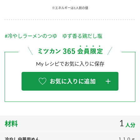
採用情報
環境への取り組み
※エネルギーは1人前の値
かおりの蔵
ミツカンの歴史
クイック調味料
レモン果汁
ニュースリリース
つゆ
水の文化センター（アーカイブ）
鍋なび
#冷やしラーメンのつゆ ゆず香る鶏だし塩
ふりかけ
おすしの素
お客様相談センター
納豆のサイト
ZENB initiative
PIN印
お客様の声をいかしました
炊き込みご飯の素
米飯用調味液
My レシピでお気に入りに保存
三ツ判山吹
販売終了製品のご案内
千夜
MIM（ミツカンミュージアム）
お気に入りに追加
納豆
Fibee
よくあるご質問
スペシャルサイト
お酢を知ろう！
各部門が大切にしていること
お問い合わせ
すしラボ
地図から取り扱い店舗を探す
1
ぽん酢サワー
材料
人分
おいしさと健康への取り組み
納豆の豆知識
冷やし中華用めん
１１０ｇ