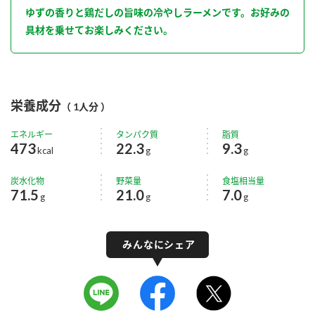
ゆずの香りと鶏だしの旨味の冷やしラーメンです。お好みの
具材を乗せてお楽しみください。
栄養成分
（ 1人分 ）
エネルギー
タンパク質
脂質
473
22.3
9.3
kcal
g
g
炭水化物
野菜量
食塩相当量
71.5
21.0
7.0
g
g
g