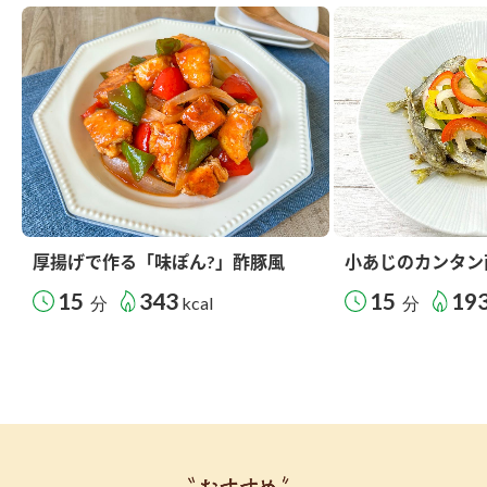
厚揚げで作る「味ぽん?」酢豚風
小あじのカンタン
15
343
15
19
分
kcal
分