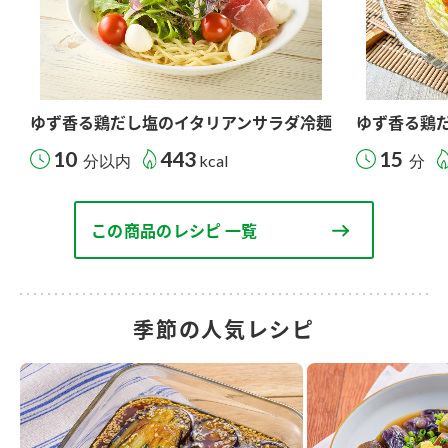
ゆず香る鶏だし塩のイタリアンサラダ冷麺
ゆず香る鶏
10
443
15
分以内
kcal
分
この商品のレシピ 一覧
季節の人気レシピ