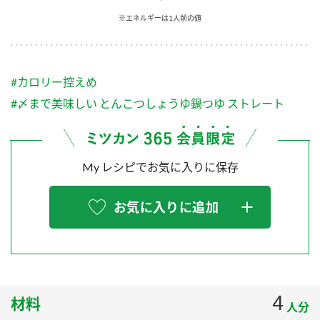
採用情報
環境への取り組み
※エネルギーは1人前の値
かおりの蔵
ミツカンの歴史
クイック調味料
レモン果汁
ニュースリリース
つゆ
水の文化センター（アーカイブ）
鍋なび
#カロリー控えめ
ふりかけ
おすしの素
お客様相談センター
納豆のサイト
#〆まで美味しい とんこつしょうゆ鍋つゆ ストレート
ZENB initiative
PIN印
お客様の声をいかしました
炊き込みご飯の素
米飯用調味液
三ツ判山吹
My レシピでお気に入りに保存
販売終了製品のご案内
千夜
MIM（ミツカンミュージアム）
納豆
Fibee
よくあるご質問
お気に入りに追加
スペシャルサイト
お酢を知ろう！
各部門が大切にしていること
お問い合わせ
すしラボ
地図から取り扱い店舗を探す
ぽん酢サワー
おいしさと健康への取り組み
4
材料
納豆の豆知識
人分