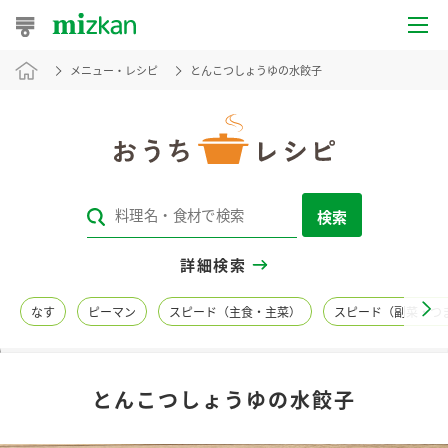
メニュー・レシピ
とんこつしょうゆの水餃子
おうちレシピ
おすすめレシピ
レシピ特集
検索
レシピカテゴリ一覧
詳細検索
商品からレシピを探す
なす
ピーマン
スピード（主食・主菜）
スピード（副菜・つ
レシピ名特集
とんこつしょうゆの水餃子
商品情報