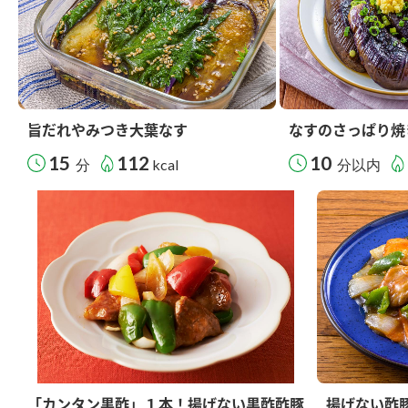
旨だれやみつき大葉なす
なすのさっぱり焼
15
112
10
分
kcal
分以内
「カンタン黒酢」１本！揚げない黒酢酢豚
揚げない酢