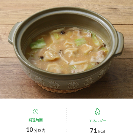
商品カテゴリ
新商品一覧
酢
調味酢
キャンペーン情報
お酢ドリンク
ぽん酢
ブランド・スペシャルサイト
ブランド・スペシャルサイト トップ
みりん風・料理酒
鍋用調味料
商品ブランドサイト
企業情報
Fibee（ファイビー）
国内事業概要
くらしプラ酢
つゆ
たれ
カンタン酢
ミツカングループについて
お酢ドリンク
ミツカンを知る
企業理念
スープ
中華
調理時間
エネルギー
味ぽん
10
71
分以内
kcal
ぽん酢