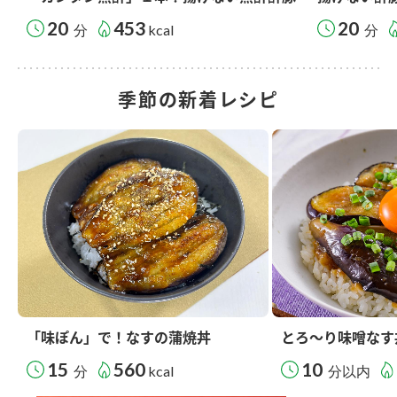
20
453
20
分
kcal
分
季節の新着レシピ
「味ぽん」で！なすの蒲焼丼
とろ～り味噌なす
15
560
10
分
kcal
分以内