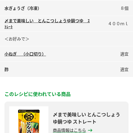
鍋奉行マニュアル
ミツカン公式通販
水ぎょうざ（冷凍）
８個
ミツカンのCM
キッザニア東京「ぽん酢工房」
〆まで美味しい とんこつしょうゆ鍋つゆ ｽ
４００ｍｌ
ロングセラー商品 ＋ おすすめレシピ
ﾄﾚｰﾄ
人気商品 ＋ おすすめレシピ
＜お好みで＞
小ねぎ （小口切り）
適宜
検索
酢
適宜
業務用サイト
ミツカングループについて
製造所固有記号一覧
このレシピに使われている商品
〆まで美味しい とんこつしょう
ゆ鍋つゆ ストレート
商品情報はこちら