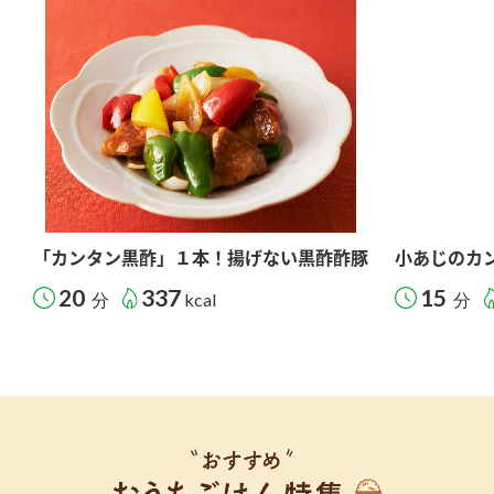
「カンタン黒酢」１本！揚げない黒酢酢豚
小あじのカ
20
337
15
分
kcal
分