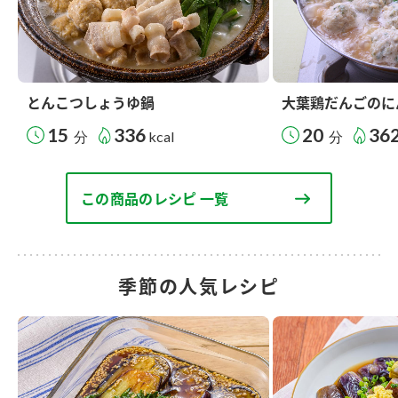
とんこつしょうゆ鍋
大葉鶏だんごのに
15
336
20
36
分
kcal
分
この商品のレシピ 一覧
季節の人気レシピ