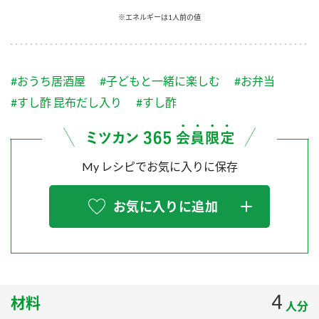
採用情報
環境への取り組み
※エネルギーは1人前の値
かおりの蔵
ミツカンの歴史
クイック調味料
レモン果汁
ニュースリリース
つゆ
水の文化センター（アーカイブ）
鍋なび
#おうち居酒屋
#子どもと一緒に楽しむ
#お弁当
ふりかけ
おすしの素
お客様相談センター
納豆のサイト
#すし酢 昆布だし入り
#すし酢
ZENB initiative
PIN印
お客様の声をいかしました
炊き込みご飯の素
米飯用調味液
三ツ判山吹
My レシピでお気に入りに保存
販売終了製品のご案内
千夜
MIM（ミツカンミュージアム）
納豆
Fibee
よくあるご質問
お気に入りに追加
スペシャルサイト
お酢を知ろう！
各部門が大切にしていること
お問い合わせ
すしラボ
地図から取り扱い店舗を探す
ぽん酢サワー
おいしさと健康への取り組み
4
材料
納豆の豆知識
人分