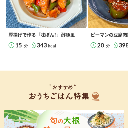
厚揚げで作る「味ぽん?」酢豚風
ピーマンの豆腐肉
15
343
20
39
分
kcal
分