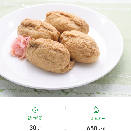
商品カテゴリ
新商品一覧
酢
調味酢
キャンペーン情報
お酢ドリンク
ぽん酢
ブランド・スペシャルサイト
ブランド・スペシャルサイト トップ
みりん風・料理酒
鍋用調味料
商品ブランドサイト
企業情報
Fibee（ファイビー）
国内事業概要
くらしプラ酢
つゆ
たれ
カンタン酢
ミツカングループについて
お酢ドリンク
ミツカンを知る
企業理念
スープ
中華
調理時間
エネルギー
味ぽん
30
658
分
kcal
ぽん酢