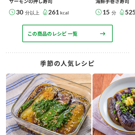
サーモンの押し寿司
海鮮手巻き寿司
30
261
15
52
分以上
kcal
分
この商品のレシピ 一覧
季節の人気レシピ