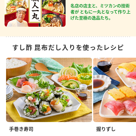
名店の店主と、ミツカンの技術
者が ともに一丸となって作り上
げた至極の逸品たち。
すし酢 昆布だし入りを使ったレシピ
手巻き寿司
握りずし