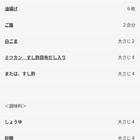
鍋奉行マニュアル
ミツカン公式通販
油揚げ
６枚
ミツカンのCM
キッザニア東京「ぽん酢工房」
ご飯
２合分
ロングセラー商品 ＋ おすすめレシピ
人気商品 ＋ おすすめレシピ
白ごま
大さじ２
ミツカン すし酢昆布だし入り
大さじ４
検索
または、すし酢
大さじ４
業務用サイト
ミツカングループについて
製造所固有記号一覧
＜調味料＞
しょうゆ
大さじ４
砂糖
大さじ４