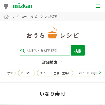
メニュー・レシピ
いなり寿司
おうちレシピ
おすすめレシピ
レシピ特集
検索
レシピカテゴリ一覧
詳細検索
商品からレシピを探す
なす
ピーマン
スピード（主食・主菜）
スピード（副菜・つ
レシピ名特集
いなり寿司
商品情報