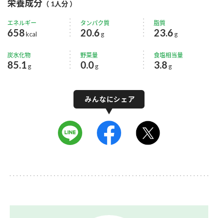
栄養成分
（ 1人分 ）
エネルギー
タンパク質
脂質
658
20.6
23.6
kcal
g
g
炭水化物
野菜量
食塩相当量
85.1
0.0
3.8
g
g
g