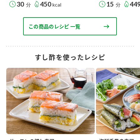
30
450
15
44
分
kcal
分
この商品のレシピ 一覧
すし酢を使ったレシピ