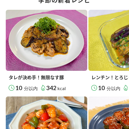
タレが決め手！無限なす豚
レンチン！とろじ
10
342
10
分以内
kcal
分以内