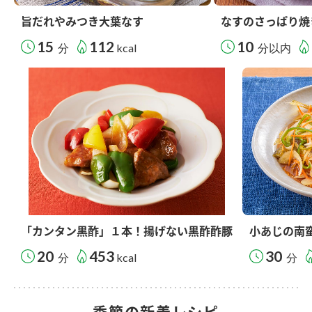
旨だれやみつき大葉なす
なすのさっぱり焼
15
112
10
分
kcal
分以内
「カンタン黒酢」１本！揚げない黒酢酢豚
小あじの南
20
453
30
分
kcal
分
季節の新着レシピ