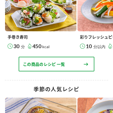
手巻き寿司
彩りフレッシュピ
30
450
10
分
kcal
分以内
この商品のレシピ 一覧
季節の人気レシピ