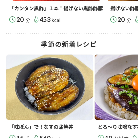
「カンタン黒酢」１本！揚げない黒酢酢豚
揚げない酢
20
453
20
分
kcal
分
季節の新着レシピ
「味ぽん」で！なすの蒲焼丼
とろ～り味噌なす
15
560
10