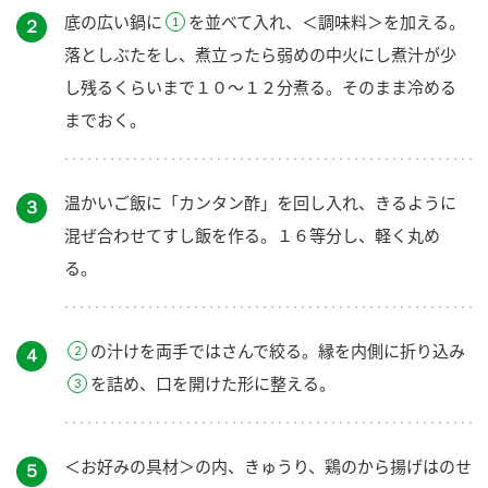
底の広い鍋に
を並べて入れ、＜調味料＞を加える。
２
落としぶたをし、煮立ったら弱めの中火にし煮汁が少
し残るくらいまで１０～１２分煮る。そのまま冷める
までおく。
温かいご飯に「カンタン酢」を回し入れ、きるように
３
混ぜ合わせてすし飯を作る。１６等分し、軽く丸め
る。
の汁けを両手ではさんで絞る。縁を内側に折り込み
４
を詰め、口を開けた形に整える。
＜お好みの具材＞の内、きゅうり、鶏のから揚げはのせ
５