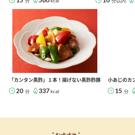
分
kcal
分以内
「カンタン黒酢」１本！揚げない黒酢酢豚
小あじのカ
20
337
15
分
kcal
分