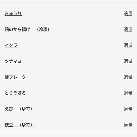
きゅうり
適量
鶏のから揚げ （冷凍）
適量
イクラ
適量
ツナマヨ
適量
鮭フレーク
適量
とりそぼろ
適量
えび （ゆで）
適量
枝豆 （ゆで）
適量