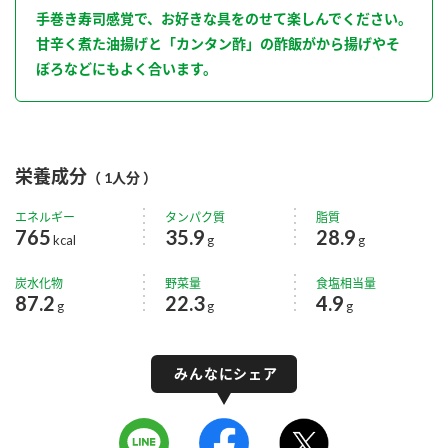
手巻き寿司感覚で、お好きな具をのせて楽しんでください。
甘辛く煮た油揚げと「カンタン酢」の酢飯がから揚げやそ
ぼろなどにもよく合います。
栄養成分
（ 1人分 ）
エネルギー
タンパク質
脂質
765
35.9
28.9
kcal
g
g
炭水化物
野菜量
食塩相当量
87.2
22.3
4.9
g
g
g