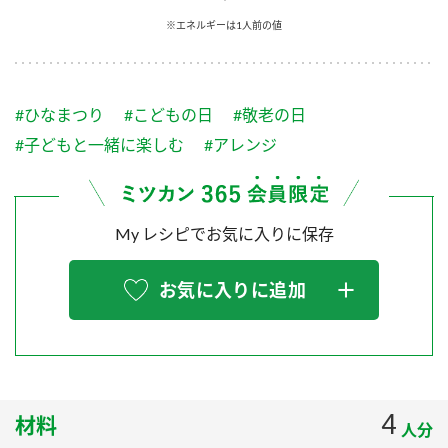
採用情報
環境への取り組み
※エネルギーは1人前の値
かおりの蔵
ミツカンの歴史
クイック調味料
レモン果汁
ニュースリリース
つゆ
水の文化センター（アーカイブ）
鍋なび
#ひなまつり
#こどもの日
#敬老の日
ふりかけ
おすしの素
お客様相談センター
納豆のサイト
#子どもと一緒に楽しむ
#アレンジ
ZENB initiative
PIN印
お客様の声をいかしました
炊き込みご飯の素
米飯用調味液
三ツ判山吹
My レシピでお気に入りに保存
販売終了製品のご案内
千夜
MIM（ミツカンミュージアム）
納豆
Fibee
よくあるご質問
お気に入りに追加
スペシャルサイト
お酢を知ろう！
各部門が大切にしていること
お問い合わせ
すしラボ
地図から取り扱い店舗を探す
ぽん酢サワー
おいしさと健康への取り組み
4
材料
納豆の豆知識
人分