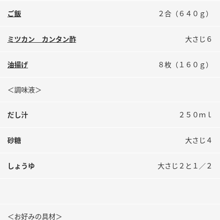
鍋奉行マニュアル
ミツカン公式通販
ご飯
２合（６４０ｇ）
ミツカンのCM
キッザニア東京「ぽん酢工房」
ミツカン カンタン酢
大さじ６
ロングセラー商品 ＋ おすすめレシピ
人気商品 ＋ おすすめレシピ
油揚げ
８枚（１６０ｇ）
＜調味液＞
検索
だし汁
２５０ｍｌ
業務用サイト
ミツカングループについて
製造所固有記号一覧
砂糖
大さじ４
しょうゆ
大さじ２と１／２
＜お好みの具材＞