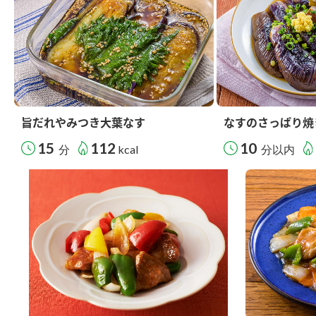
旨だれやみつき大葉なす
なすのさっぱり焼
15
112
10
分
kcal
分以内