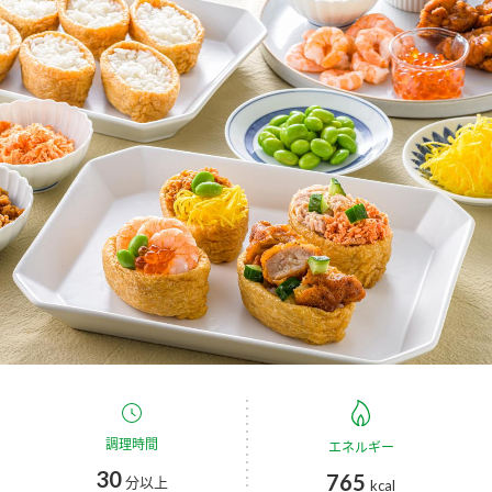
商品カテゴリ
新商品一覧
酢
調味酢
キャンペーン情報
お酢ドリンク
ぽん酢
ブランド・スペシャルサイト
ブランド・スペシャルサイト トップ
みりん風・料理酒
鍋用調味料
商品ブランドサイト
企業情報
Fibee（ファイビー）
国内事業概要
くらしプラ酢
つゆ
たれ
カンタン酢
ミツカングループについて
お酢ドリンク
ミツカンを知る
企業理念
スープ
中華
調理時間
エネルギー
味ぽん
30
765
分以上
kcal
ぽん酢