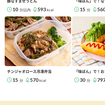
豚なすまぜうどん
「味ぽん」で！な
10
593
15
56
分以内
kcal
分
チンジャオロース冷凍弁当
「味ぽん」で！お
15
570
30
79
分
kcal
分