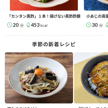
「カンタン黒酢」１本！揚げない黒酢酢豚
小あじの南
20
453
30
分
kcal
分
季節の新着レシピ