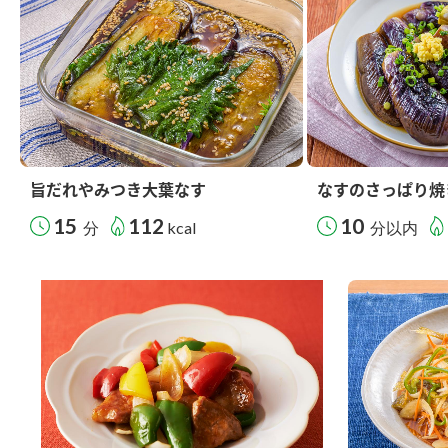
旨だれやみつき大葉なす
なすのさっぱり焼
15
112
10
分
kcal
分以内