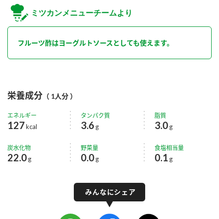
ミツカンメニューチームより
フルーツ酢はヨーグルトソースとしても使えます。
栄養成分
（ 1人分 ）
エネルギー
タンパク質
脂質
127
3.6
3.0
kcal
g
g
炭水化物
野菜量
食塩相当量
22.0
0.0
0.1
g
g
g