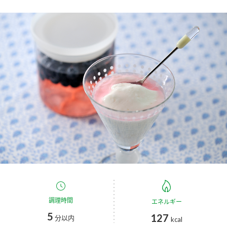
商品カテゴリ
新商品一覧
酢
調味酢
キャンペーン情報
お酢ドリンク
ぽん酢
ブランド・スペシャルサイト
ブランド・スペシャルサイト トップ
みりん風・料理酒
鍋用調味料
商品ブランドサイト
企業情報
Fibee（ファイビー）
国内事業概要
くらしプラ酢
つゆ
たれ
カンタン酢
ミツカングループについて
お酢ドリンク
調理時間
ミツカンを知る
エネルギー
企業理念
スープ
中華
味ぽん
5
127
分以内
kcal
ぽん酢