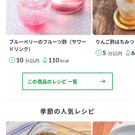
ブルーベリーのフルーツ酢（サワー
りんご酢はちみつ
ドリンク）
5
6
分以内
10
110
分以内
kcal
この商品のレシピ 一覧
季節の人気レシピ