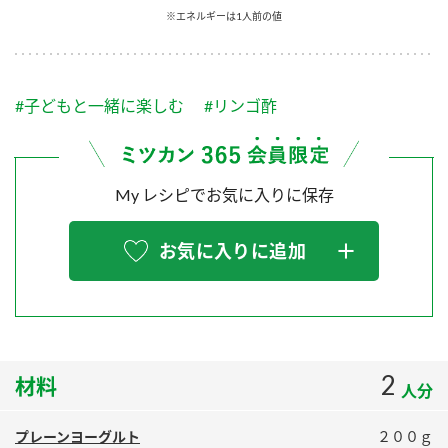
採用情報
環境への取り組み
※エネルギーは1人前の値
かおりの蔵
ミツカンの歴史
クイック調味料
レモン果汁
ニュースリリース
つゆ
水の文化センター（アーカイブ）
鍋なび
#子どもと一緒に楽しむ
#リンゴ酢
ふりかけ
おすしの素
お客様相談センター
納豆のサイト
ZENB initiative
PIN印
お客様の声をいかしました
My レシピでお気に入りに保存
炊き込みご飯の素
米飯用調味液
三ツ判山吹
販売終了製品のご案内
千夜
MIM（ミツカンミュージアム）
お気に入りに追加
納豆
Fibee
よくあるご質問
スペシャルサイト
お酢を知ろう！
各部門が大切にしていること
お問い合わせ
すしラボ
2
材料
地図から取り扱い店舗を探す
ぽん酢サワー
人分
おいしさと健康への取り組み
納豆の豆知識
プレーンヨーグルト
２００ｇ