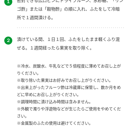
密封できる広口ビンにドライプルーン、氷砂糖、「リン
１
ゴ酢」または「穀物酢」の順に入れ、ふたをして冷暗
所で１週間漬ける。
漬けている間、１日１回、ふたをしたまま軽くふり混
２
ぜる。１週間経ったら果実を取り除く。
※冷水、炭酸水、牛乳などで５倍程度に薄めてお召し上が
りください。
※取り除いた果実はお好みでお召し上がりください。
※出来上がったフルーツ酢は冷蔵庫に保管し、数か月をめ
どに早めにお召し上がりください。
※調理時間に漬け込み時間は含みません。
※外観で濁りや浮遊物などが生じたらご使用をやめてくだ
さい。
※金属製のふたの使用は避けてください。