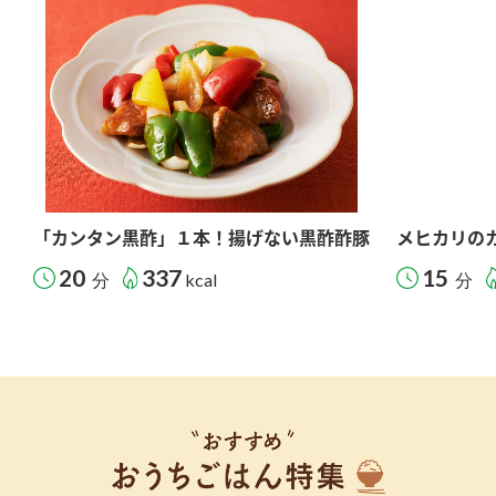
「カンタン黒酢」１本！揚げない黒酢酢豚
メヒカリの
20
337
15
分
kcal
分