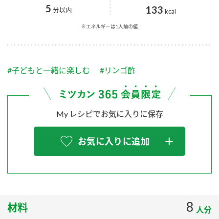
採用情報
環境への取り組み
5
133
分以内
kcal
かおりの蔵
ミツカンの歴史
クイック調味料
レモン果汁
ニュースリリース
※エネルギーは1人前の値
つゆ
水の文化センター（アーカイブ）
鍋なび
ふりかけ
おすしの素
お客様相談センター
納豆のサイト
#子どもと一緒に楽しむ
#リンゴ酢
ZENB initiative
PIN印
お客様の声をいかしました
炊き込みご飯の素
米飯用調味液
三ツ判山吹
My レシピでお気に入りに保存
販売終了製品のご案内
千夜
MIM（ミツカンミュージアム）
納豆
Fibee
よくあるご質問
お気に入りに追加
スペシャルサイト
お酢を知ろう！
各部門が大切にしていること
お問い合わせ
すしラボ
地図から取り扱い店舗を探す
ぽん酢サワー
おいしさと健康への取り組み
8
材料
納豆の豆知識
人分