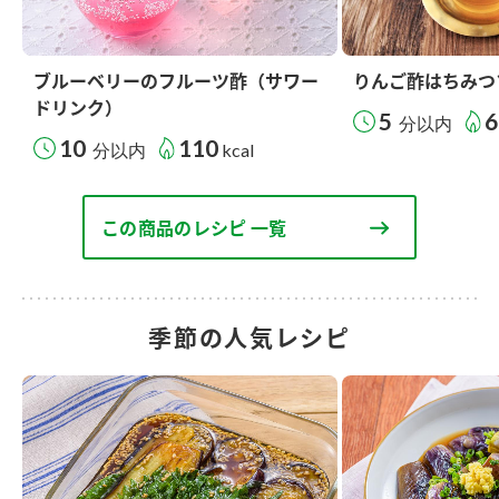
ブルーベリーのフルーツ酢（サワー
りんご酢はちみつ
ドリンク）
5
6
分以内
10
110
分以内
kcal
この商品のレシピ 一覧
季節の人気レシピ