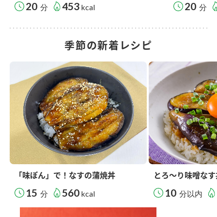
20
453
20
分
kcal
分
季節の新着レシピ
「味ぽん」で！なすの蒲焼丼
とろ～り味噌なす
15
560
10
分
kcal
分以内