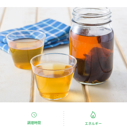
商品カテゴリ
新商品一覧
酢
調味酢
キャンペーン情報
お酢ドリンク
ぽん酢
ブランド・スペシャルサイト
ブランド・スペシャルサイト トップ
みりん風・料理酒
鍋用調味料
商品ブランドサイト
企業情報
Fibee（ファイビー）
国内事業概要
くらしプラ酢
つゆ
たれ
カンタン酢
ミツカングループについて
お酢ドリンク
ミツカンを知る
企業理念
スープ
中華
味ぽん
調理時間
エネルギー
ぽん酢