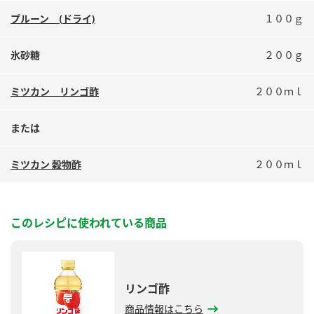
鍋奉行マニュアル
ミツカン公式通販
プルーン (ドライ)
１００ｇ
ミツカンのCM
キッザニア東京「ぽん酢工房」
氷砂糖
２００ｇ
ロングセラー商品 ＋ おすすめレシピ
人気商品 ＋ おすすめレシピ
ミツカン リンゴ酢
２００ｍｌ
または
検索
ミツカン 穀物酢
２００ｍｌ
業務用サイト
ミツカングループについて
製造所固有記号一覧
このレシピに使われている商品
リンゴ酢
商品情報はこちら