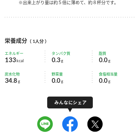
※出来上がり量は約５倍に薄めて、約８杯分です。
栄養成分
（ 1人分 ）
エネルギー
タンパク質
脂質
133
0.3
0.0
kcal
g
g
炭水化物
野菜量
食塩相当量
34.8
0.0
0.0
g
g
g