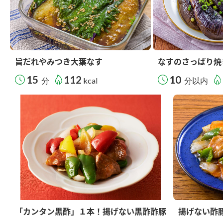
旨だれやみつき大葉なす
なすのさっぱり焼
15
112
10
分
kcal
分以内
「カンタン黒酢」１本！揚げない黒酢酢豚
揚げない酢