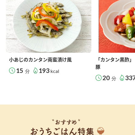
小あじのカンタン南蛮漬け風
「カンタン黒酢」
豚
15
193
分
kcal
20
33
分