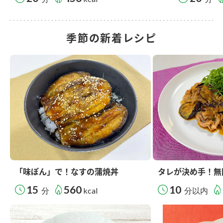
季節の新着レシピ
「味ぽん」で！なすの蒲焼丼
タレが決め手！無
15
560
10
分
kcal
分以内