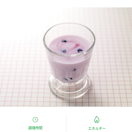
商品カテゴリ
新商品一覧
酢
調味酢
キャンペーン情報
お酢ドリンク
ぽん酢
ブランド・スペシャルサイト
ブランド・スペシャルサイト トップ
みりん風・料理酒
鍋用調味料
商品ブランドサイト
企業情報
Fibee（ファイビー）
国内事業概要
くらしプラ酢
つゆ
たれ
カンタン酢
ミツカングループについて
お酢ドリンク
ミツカンを知る
企業理念
スープ
中華
味ぽん
調理時間
エネルギー
ぽん酢