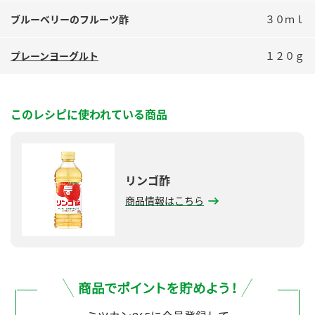
鍋奉行マニュアル
ミツカン公式通販
ブルーベリーのフルーツ酢
３０ｍｌ
ミツカンのCM
キッザニア東京「ぽん酢工房」
プレーンヨーグルト
１２０ｇ
ロングセラー商品 ＋ おすすめレシピ
人気商品 ＋ おすすめレシピ
このレシピに使われている商品
検索
リンゴ酢
業務用サイト
ミツカングループについて
製造所固有記号一覧
商品情報はこちら