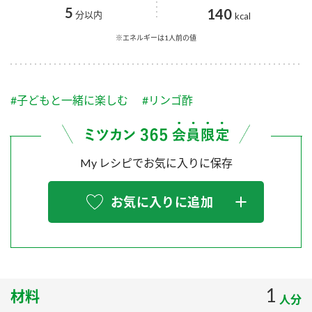
採用情報
環境への取り組み
5
140
分以内
kcal
かおりの蔵
ミツカンの歴史
クイック調味料
レモン果汁
ニュースリリース
※エネルギーは1人前の値
つゆ
水の文化センター（アーカイブ）
鍋なび
ふりかけ
おすしの素
お客様相談センター
納豆のサイト
#子どもと一緒に楽しむ
#リンゴ酢
ZENB initiative
PIN印
お客様の声をいかしました
炊き込みご飯の素
米飯用調味液
三ツ判山吹
My レシピでお気に入りに保存
販売終了製品のご案内
千夜
MIM（ミツカンミュージアム）
納豆
Fibee
よくあるご質問
お気に入りに追加
スペシャルサイト
お酢を知ろう！
各部門が大切にしていること
お問い合わせ
すしラボ
地図から取り扱い店舗を探す
ぽん酢サワー
おいしさと健康への取り組み
1
材料
納豆の豆知識
人分