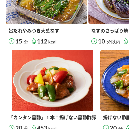
旨だれやみつき大葉なす
なすのさっぱり焼
15
112
10
分
kcal
分以内
「カンタン黒酢」１本！揚げない黒酢酢豚
揚げない酢
20
453
20
分
kcal
分