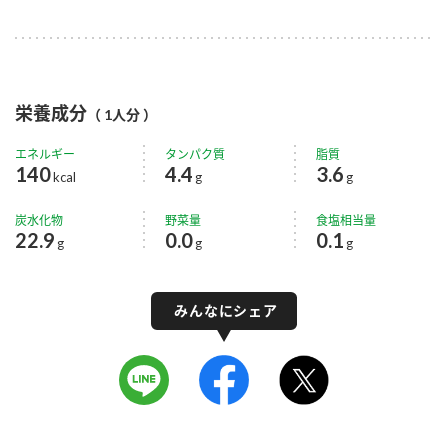
栄養成分
（ 1人分 ）
エネルギー
タンパク質
脂質
140
4.4
3.6
kcal
g
g
炭水化物
野菜量
食塩相当量
22.9
0.0
0.1
g
g
g