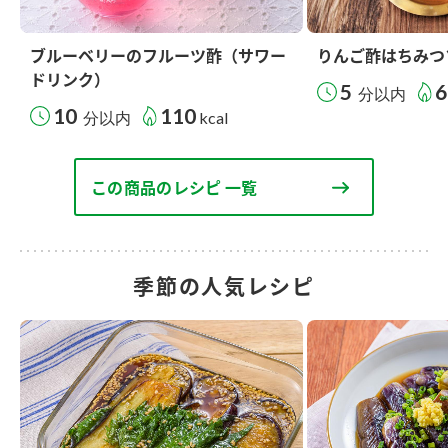
ブルーベリーのフルーツ酢（サワー
りんご酢はちみつ
ドリンク）
5
6
分以内
10
110
分以内
kcal
この商品のレシピ 一覧
季節の人気レシピ