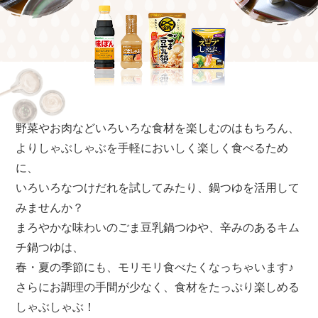
商品カテゴリ
新商品一覧
酢
調味酢
キャンペーン情報
お酢ドリンク
ぽん酢
ブランド・スペシャルサイト
野菜やお肉などいろいろな食材を楽しむのはもちろん、
よりしゃぶしゃぶを手軽においしく楽しく食べるため
ブランド・スペシャルサイト トップ
に、
みりん風・料理酒
鍋用調味料
商品ブランドサイト
企業情報
いろいろなつけだれを試してみたり、鍋つゆを活用して
Fibee（ファイビー）
みませんか？
国内事業概要
くらしプラ酢
まろやかな味わいのごま豆乳鍋つゆや、辛みのあるキム
つゆ
たれ
カンタン酢
チ鍋つゆは、
ミツカングループについて
お酢ドリンク
春・夏の季節にも、モリモリ食べたくなっちゃいます♪
ミツカンを知る
企業理念
スープ
中華
さらにお調理の手間が少なく、食材をたっぷり楽しめる
味ぽん
しゃぶしゃぶ！
ぽん酢