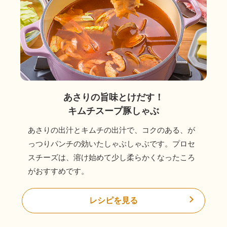
鍋奉行マニュアル
ミツカン公式通販
キッザニア東京「ぽん酢工房」
ミツカンのCM
ロングセラー商品 ＋ おすすめレシピ
人気商品 ＋ おすすめレシピ
あさりの旨味とけだす！
検索
キムチスープ豚しゃぶ
あさりの出汁とキムチの出汁で、コクのある、が
業務用サイト
ミツカングループについて
製造所固有記号一覧
っつりパンチの効いたしゃぶしゃぶです。プロセ
スチーズは、溶け始めて少し柔らかくなったころ
がおすすめです。
レシピを見る