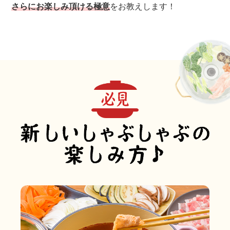
採用情報
環境への取り組み
さらにお楽しみ頂ける極意
をお教えします！
かおりの蔵
ミツカンの歴史
クイック調味料
レモン果汁
ニュースリリース
つゆ
水の文化センター（アーカイブ）
鍋なび
ふりかけ
おすしの素
お客様相談センター
納豆のサイト
ZENB initiative
PIN印
お客様の声をいかしました
炊き込みご飯の素
米飯用調味液
三ツ判山吹
販売終了製品のご案内
千夜
MIM（ミツカンミュージアム）
納豆
Fibee
よくあるご質問
スペシャルサイト
お酢を知ろう！
各部門が大切にしていること
お問い合わせ
すしラボ
地図から取り扱い店舗を探す
ぽん酢サワー
おいしさと健康への取り組み
納豆の豆知識