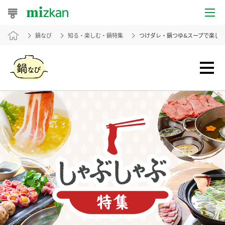
鍋なび
知る・楽しむ・鍋特集
つけダレ・鍋つゆ&スープで楽し
おうちレシピ
おすすめレシピ
レシピ特集
レシピカテゴリ一覧
商品からレシピを探す
レシピ名特集
商品情報