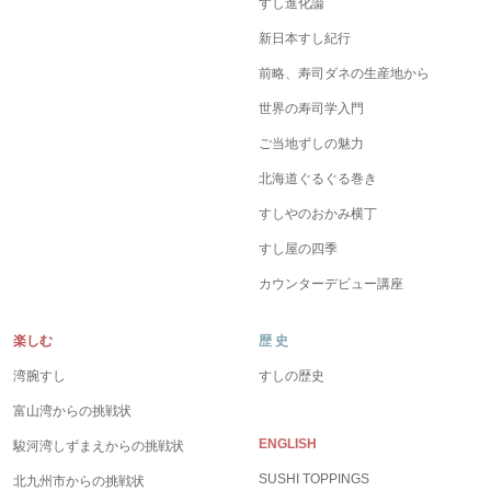
すし進化論
新日本すし紀行
前略、寿司ダネの生産地から
世界の寿司学入門
ご当地ずしの魅力
北海道ぐるぐる巻き
すしやのおかみ横丁
すし屋の四季
カウンターデビュー講座
楽しむ
歴 史
湾腕すし
すしの歴史
富山湾からの挑戦状
ENGLISH
駿河湾しずまえからの挑戦状
SUSHI TOPPINGS
北九州市からの挑戦状