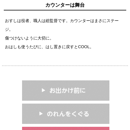
鍋奉行マニュアル
カウンターは舞台
ミツカン公式通販
キッザニア東京「ぽん酢工房」
ミツカンのCM
おすしは役者、職人は総監督です。カウンターはまさにステー
ロングセラー商品 ＋ おすすめレシピ
ジ。
人気商品 ＋ おすすめレシピ
傷つけないように大切に。
おはしも使うたびに、はし置きに戻すとCOOL。
検索
業務用サイト
ミツカングループについて
製造所固有記号一覧