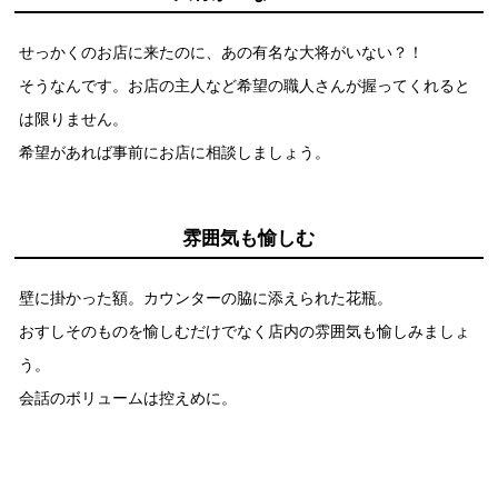
採用情報
環境への取り組み
かおりの蔵
ミツカンの歴史
クイック調味料
レモン果汁
せっかくのお店に来たのに、あの有名な大将がいない？！
ニュースリリース
つゆ
そうなんです。お店の主人など希望の職人さんが握ってくれると
水の文化センター（アーカイブ）
鍋なび
は限りません。
ふりかけ
おすしの素
お客様相談センター
納豆のサイト
希望があれば事前にお店に相談しましょう。
ZENB initiative
PIN印
お客様の声をいかしました
炊き込みご飯の素
米飯用調味液
三ツ判山吹
雰囲気も愉しむ
販売終了製品のご案内
千夜
MIM（ミツカンミュージアム）
壁に掛かった額。カウンターの脇に添えられた花瓶。
納豆
Fibee
よくあるご質問
スペシャルサイト
おすしそのものを愉しむだけでなく店内の雰囲気も愉しみましょ
お酢を知ろう！
う。
各部門が大切にしていること
お問い合わせ
すしラボ
会話のボリュームは控えめに。
地図から取り扱い店舗を探す
ぽん酢サワー
おいしさと健康への取り組み
納豆の豆知識