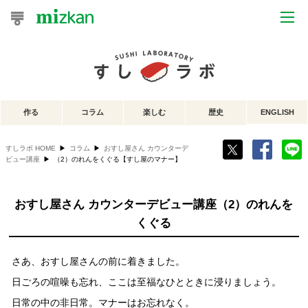
おうちレシピ
おすすめレシピ
作る
コラム
楽しむ
歴史
ENGLISH
レシピ特集
すしラボ HOME
▶
コラム
▶
おすし屋さん カウンターデ
レシピカテゴリ一覧
ビュー講座
▶
（2）のれんをくぐる【すし屋のマナー】
商品からレシピを探す
おすし屋さん カウンターデビュー講座（2）のれんを
くぐる
レシピ名特集
さあ、おすし屋さんの前に着きました。
商品情報
日ごろの喧噪も忘れ、ここは至福なひとときに浸りましょう。
日常の中の非日常。マナーはお忘れなく。