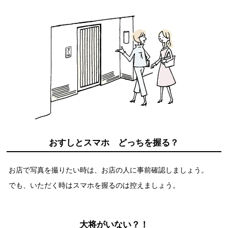
商品カテゴリ
新商品一覧
酢
調味酢
キャンペーン情報
お酢ドリンク
ぽん酢
ブランド・スペシャルサイト
ブランド・スペシャルサイト トップ
みりん風・料理酒
鍋用調味料
商品ブランドサイト
企業情報
Fibee（ファイビー）
おすしとスマホ どっちを握る？
国内事業概要
くらしプラ酢
つゆ
たれ
お店で写真を撮りたい時は、お店の人に事前確認しましょう。
カンタン酢
ミツカングループについて
でも、いただく時はスマホを握るのは控えましょう。
お酢ドリンク
ミツカンを知る
企業理念
スープ
中華
味ぽん
大将がいない？！
ぽん酢