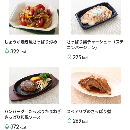
商品カテゴリ
新商品一覧
酢
調味酢
キャンペーン情報
しょうが焼き風さっぱり炒め
さっぱり鶏チャーシュー（スチ
お酢ドリンク
ぽん酢
ブランド・スペシャルサイト
コンバージョン）
322
kcal
275
kcal
ブランド・スペシャルサイト トップ
みりん風・料理酒
鍋用調味料
商品ブランドサイト
企業情報
Fibee（ファイビー）
国内事業概要
くらしプラ酢
つゆ
たれ
カンタン酢
ミツカングループについて
お酢ドリンク
ハンバーグ たっぷりたまねぎ
スペアリブのさっぱり煮
ミツカンを知る
企業理念
スープ
中華
さっぱり和風ソース
味ぽん
269
kcal
372
kcal
ぽん酢