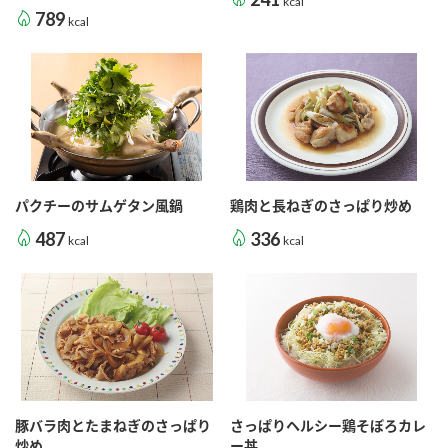
kcal
鍋奉行マニュアル
789
ミツカン公式通販
kcal
ミツカンのCM
キッザニア東京「ぽん酢工房」
ロングセラー商品 ＋ おすすめレシピ
人気商品 ＋ おすすめレシピ
検索
パクチーのサムゲタン風鍋
鶏肉と長ねぎのさっぱり炒め
487
336
kcal
kcal
業務用サイト
ミツカングループについて
製造所固有記号一覧
豚バラ肉とたまねぎのさっぱり
さっぱりヘルシー鶏そぼろカレ
炒め
ー丼