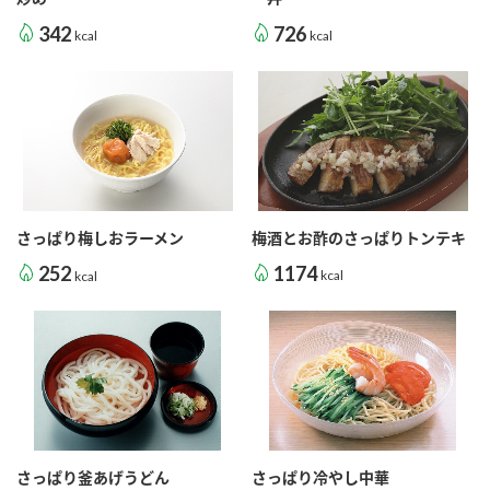
342
726
kcal
kcal
さっぱり梅しおラーメン
梅酒とお酢のさっぱりトンテキ
252
1174
kcal
kcal
さっぱり釜あげうどん
さっぱり冷やし中華