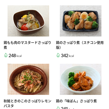
採用情報
環境への取り組み
かおりの蔵
ミツカンの歴史
クイック調味料
レモン果汁
ニュースリリース
つゆ
水の文化センター（アーカイブ）
鍋なび
ふりかけ
おすしの素
お客様相談センター
納豆のサイト
ZENB initiative
PIN印
鶏もも肉のマスタードさっぱり
鶏のさっぱり煮（スチコン使用
お客様の声をいかしました
煮
版）
炊き込みご飯の素
米飯用調味液
三ツ判山吹
248
342
kcal
kcal
販売終了製品のご案内
千夜
MIM（ミツカンミュージアム）
納豆
Fibee
よくあるご質問
スペシャルサイト
お酢を知ろう！
各部門が大切にしていること
お問い合わせ
すしラボ
地図から取り扱い店舗を探す
ぽん酢サワー
おいしさと健康への取り組み
秋鮭ときのこのさっぱりレモン
鶏の「味ぽん」さっぱり煮
納豆の豆知識
パスタ
241