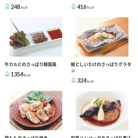
248
416
kcal
kcal
牛カルビのさっぱり韓国風
鮭としいたけのさっぱりグラタ
ン
1354
kcal
324
kcal
鶏もものさっぱり焼き
和風ハンバーグのさっぱり煮込