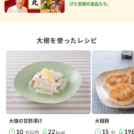
げた至極の逸品たち。
大根を使ったレシピ
大根の甘酢漬け
大根餅
10
22
15
19
分以内
kcal
分