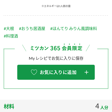
採用情報
環境への取り組み
※エネルギーは1人前の値
かおりの蔵
ミツカンの歴史
クイック調味料
レモン果汁
ニュースリリース
つゆ
水の文化センター（アーカイブ）
鍋なび
#大根
#おうち居酒屋
#ほんてり みりん風調味料
ふりかけ
おすしの素
お客様相談センター
納豆のサイト
#料理酒
ZENB initiative
PIN印
お客様の声をいかしました
炊き込みご飯の素
米飯用調味液
三ツ判山吹
My レシピでお気に入りに保存
販売終了製品のご案内
千夜
MIM（ミツカンミュージアム）
納豆
Fibee
よくあるご質問
お気に入りに追加
スペシャルサイト
お酢を知ろう！
各部門が大切にしていること
お問い合わせ
すしラボ
地図から取り扱い店舗を探す
ぽん酢サワー
おいしさと健康への取り組み
4
材料
納豆の豆知識
人分