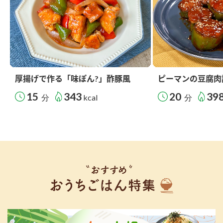
厚揚げで作る「味ぽん?」酢豚風
ピーマンの豆腐肉
15
343
20
39
分
kcal
分