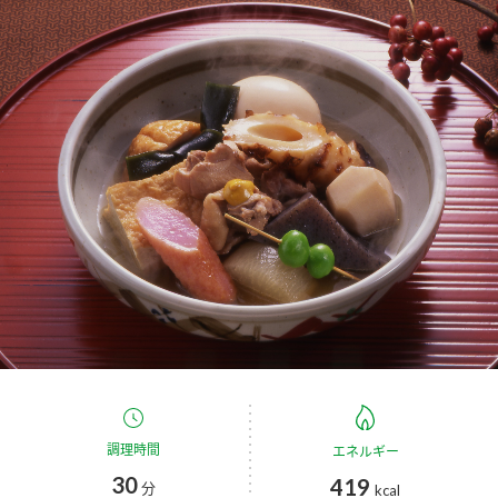
商品カテゴリ
新商品一覧
酢
調味酢
キャンペーン情報
お酢ドリンク
ぽん酢
ブランド・スペシャルサイト
ブランド・スペシャルサイト トップ
みりん風・料理酒
鍋用調味料
商品ブランドサイト
企業情報
Fibee（ファイビー）
国内事業概要
くらしプラ酢
つゆ
たれ
カンタン酢
ミツカングループについて
お酢ドリンク
ミツカンを知る
企業理念
スープ
中華
調理時間
エネルギー
味ぽん
30
419
分
kcal
ぽん酢