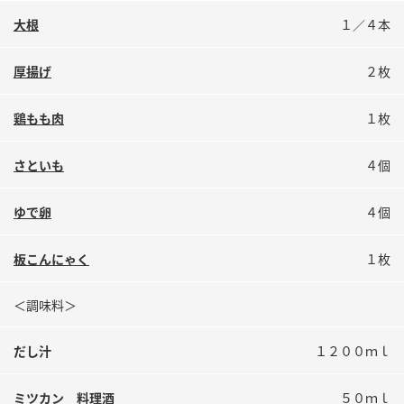
鍋奉行マニュアル
ミツカン公式通販
大根
１／４本
ミツカンのCM
キッザニア東京「ぽん酢工房」
厚揚げ
２枚
ロングセラー商品 ＋ おすすめレシピ
人気商品 ＋ おすすめレシピ
鶏もも肉
１枚
さといも
４個
検索
ゆで卵
４個
業務用サイト
ミツカングループについて
製造所固有記号一覧
板こんにゃく
１枚
＜調味料＞
だし汁
１２００ｍｌ
ミツカン 料理酒
５０ｍｌ