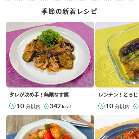
季節の新着レシピ
タレが決め手！無限なす豚
レンチン！とろじ
10
342
10
分以内
kcal
分以内