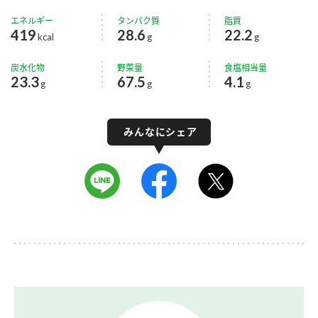
エネルギー
タンパク質
脂質
419
28.6
22.2
kcal
g
g
炭水化物
野菜量
食塩相当量
23.3
67.5
4.1
g
g
g