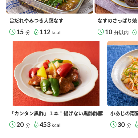
旨だれやみつき大葉なす
なすのさっぱり焼
15
112
10
分
kcal
分以内
「カンタン黒酢」１本！揚げない黒酢酢豚
小あじの南
20
453
30
分
kcal
分