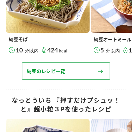
納豆そば
納豆オートミール
10
424
5
分以内
kcal
分以内
納豆のレシピ一覧
なっとういち 『押すだけプシュッ！
と』超小粒３Pを使ったレシピ