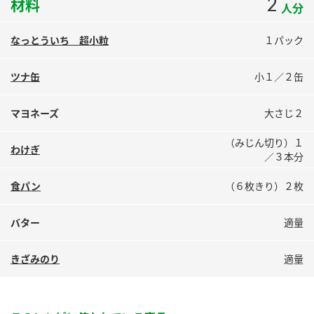
2
材料
人分
鍋奉行マニュアル
ミツカン公式通販
ミツカンのCM
キッザニア東京「ぽん酢工房」
なっとういち 超小粒
１パック
ロングセラー商品 ＋ おすすめレシピ
ツナ缶
小１／２缶
人気商品 ＋ おすすめレシピ
マヨネーズ
大さじ２
（みじん切り）１
検索
わけぎ
／３本分
業務用サイト
ミツカングループについて
製造所固有記号一覧
食パン
（６枚きり）２枚
バター
適量
きざみのり
適量