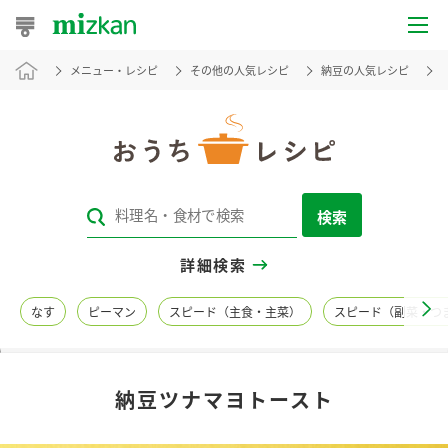
メニュー・レシピ
その他の人気レシピ
納豆の人気レシピ
おうちレシピ
おすすめレシピ
レシピ特集
検索
レシピカテゴリ一覧
詳細検索
商品からレシピを探す
なす
ピーマン
スピード（主食・主菜）
スピード（副菜・つ
レシピ名特集
納豆ツナマヨトースト
商品情報