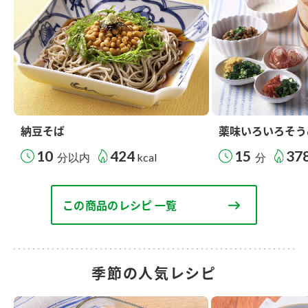
納豆そば
薬味いろいろそう
10
424
15
37
分以内
kcal
分
この商品のレシピ 一覧
季節の人気レシピ