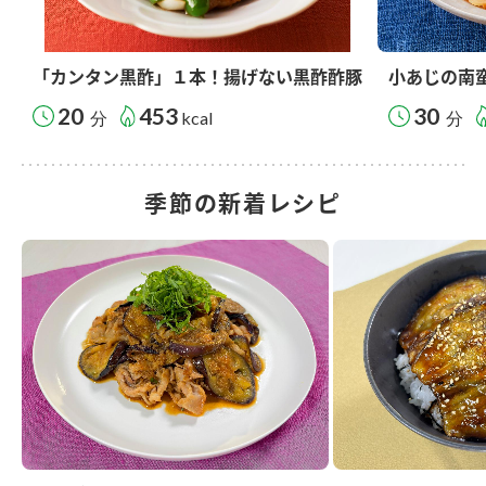
「カンタン黒酢」１本！揚げない黒酢酢豚
小あじの南
20
453
30
分
kcal
分
季節の新着レシピ