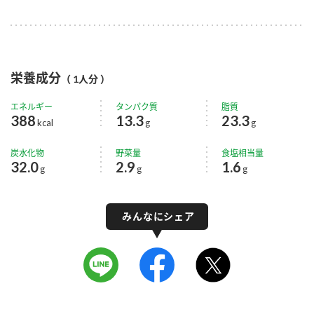
栄養成分
（ 1人分 ）
エネルギー
タンパク質
脂質
388
13.3
23.3
kcal
g
g
炭水化物
野菜量
食塩相当量
32.0
2.9
1.6
g
g
g