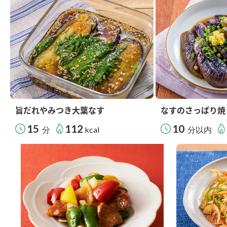
旨だれやみつき大葉なす
なすのさっぱり焼
15
112
10
分
kcal
分以内