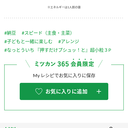
採用情報
環境への取り組み
※エネルギーは1人前の値
かおりの蔵
ミツカンの歴史
クイック調味料
レモン果汁
ニュースリリース
つゆ
水の文化センター（アーカイブ）
鍋なび
#納豆
#スピード（主食・主菜）
ふりかけ
おすしの素
お客様相談センター
納豆のサイト
#子どもと一緒に楽しむ
#アレンジ
ZENB initiative
PIN印
#なっとういち 『押すだけプシュッ！と』超小粒３P
お客様の声をいかしました
炊き込みご飯の素
米飯用調味液
三ツ判山吹
販売終了製品のご案内
千夜
MIM（ミツカンミュージアム）
My レシピでお気に入りに保存
納豆
Fibee
よくあるご質問
スペシャルサイト
お気に入りに追加
お酢を知ろう！
各部門が大切にしていること
お問い合わせ
すしラボ
地図から取り扱い店舗を探す
ぽん酢サワー
おいしさと健康への取り組み
納豆の豆知識