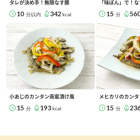
タレが決め手！無限なす豚
「味ぽん」で！な
10
342
15
56
分以内
kcal
分
小あじのカンタン南蛮漬け風
メヒカリのカンタ
15
193
15
23
分
kcal
分