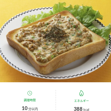
商品カテゴリ
新商品一覧
酢
調味酢
キャンペーン情報
お酢ドリンク
ぽん酢
ブランド・スペシャルサイト
ブランド・スペシャルサイト トップ
みりん風・料理酒
鍋用調味料
商品ブランドサイト
企業情報
Fibee（ファイビー）
国内事業概要
くらしプラ酢
つゆ
たれ
カンタン酢
ミツカングループについて
お酢ドリンク
ミツカンを知る
企業理念
スープ
中華
調理時間
エネルギー
味ぽん
10
388
分以内
kcal
ぽん酢