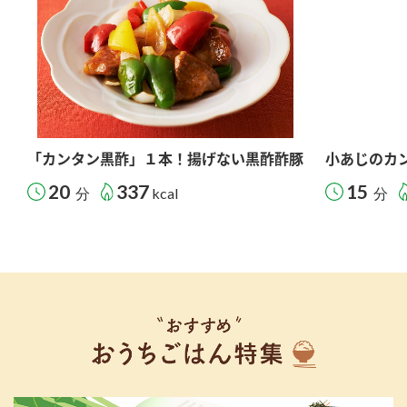
「カンタン黒酢」１本！揚げない黒酢酢豚
小あじのカ
20
337
15
分
kcal
分