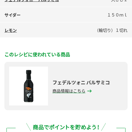
鍋奉行マニュアル
ミツカン公式通販
ミツカンのCM
キッザニア東京「ぽん酢工房」
サイダー
１５０ｍｌ
ロングセラー商品 ＋ おすすめレシピ
レモン
（輪切り）１切れ
人気商品 ＋ おすすめレシピ
このレシピに使われている商品
検索
業務用サイト
ミツカングループについて
製造所固有記号一覧
フェデルツォニ バルサミコ
商品情報はこちら