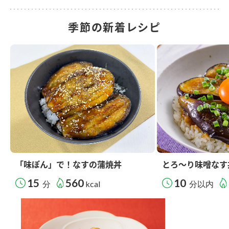
季節の新着レシピ
「味ぽん」で！なすの蒲焼丼
とろ～り味噌なす
15
560
10
分
kcal
分以内