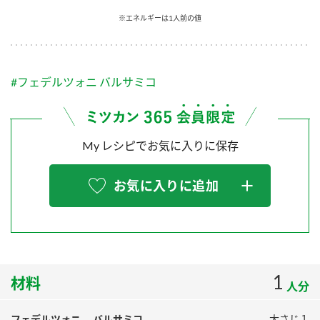
採用情報
環境への取り組み
※エネルギーは1人前の値
かおりの蔵
ミツカンの歴史
クイック調味料
レモン果汁
ニュースリリース
つゆ
水の文化センター（アーカイブ）
鍋なび
#フェデルツォニ バルサミコ
ふりかけ
おすしの素
お客様相談センター
納豆のサイト
ZENB initiative
PIN印
お客様の声をいかしました
炊き込みご飯の素
米飯用調味液
My レシピでお気に入りに保存
三ツ判山吹
販売終了製品のご案内
千夜
MIM（ミツカンミュージアム）
お気に入りに追加
納豆
Fibee
よくあるご質問
スペシャルサイト
お酢を知ろう！
各部門が大切にしていること
お問い合わせ
すしラボ
地図から取り扱い店舗を探す
1
ぽん酢サワー
材料
人分
おいしさと健康への取り組み
納豆の豆知識
フェデルツォニ バルサミコ
大さじ１