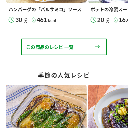
ハンバーグの「バルサミコ」ソース
ポテトの冷製スー
30
461
20
16
分
kcal
分
この商品のレシピ 一覧
季節の人気レシピ