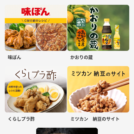
味ぽん
かおりの蔵
くらしプラ酢
ミツカン 納豆のサイト