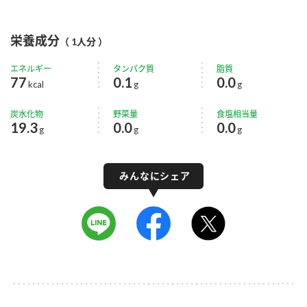
栄養成分
（ 1人分 ）
エネルギー
タンパク質
脂質
77
0.1
0.0
kcal
g
g
炭水化物
野菜量
食塩相当量
19.3
0.0
0.0
g
g
g