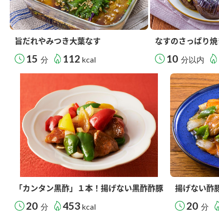
旨だれやみつき大葉なす
なすのさっぱり焼
15
112
10
分
kcal
分以内
「カンタン黒酢」１本！揚げない黒酢酢豚
揚げない酢
20
453
20
分
kcal
分