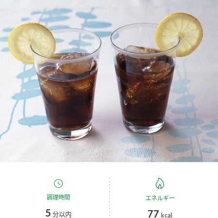
商品カテゴリ
新商品一覧
酢
調味酢
キャンペーン情報
お酢ドリンク
ぽん酢
ブランド・スペシャルサイト
ブランド・スペシャルサイト トップ
みりん風・料理酒
鍋用調味料
商品ブランドサイト
企業情報
Fibee（ファイビー）
国内事業概要
くらしプラ酢
つゆ
たれ
カンタン酢
ミツカングループについて
お酢ドリンク
ミツカンを知る
企業理念
スープ
中華
調理時間
味ぽん
エネルギー
5
77
分以内
kcal
ぽん酢