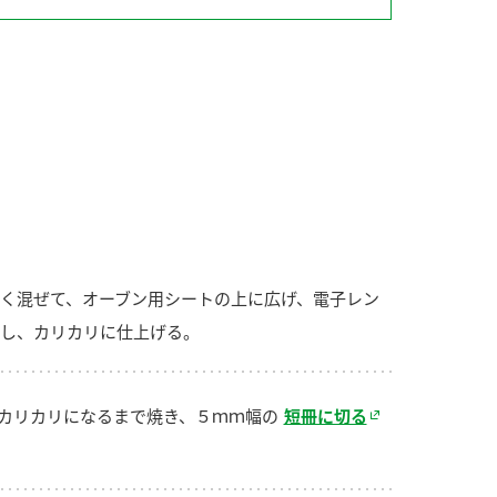
納豆の豆知識
鍋奉行マニュアル
ミツカンのCM
く混ぜて、オーブン用シートの上に広げ、電子レン
し、カリカリに仕上げる。
カリカリになるまで焼き、５ｍｍ幅の
短冊に切る