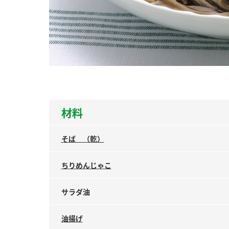
ー
お
材料
そば （乾）
ちりめんじゃこ
サラダ油
油揚げ