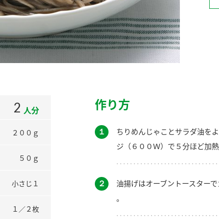
）
酢を知ろう！
すしラボ
ぽん酢サワー
作り方
2
人分
１
ちりめんじゃことサラダ油をよ
２００ｇ
ジ（６００Ｗ）で５分ほど加熱
５０ｇ
２
油揚げはオーブントースターで
小さじ１
。
１／２枚