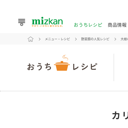
おうちレシピ
商品情報
メニュー・レシピ
野菜類の人気レシピ
大根
おうちレシピ
商品情報 トップ
企業情報 トップ
お客様相談センター トップ
ミツカン公式通販
業務用サイト
また食べたいが見つかる。ミツカンからのおすすめレシピを
カ
おうちレシピ トップ