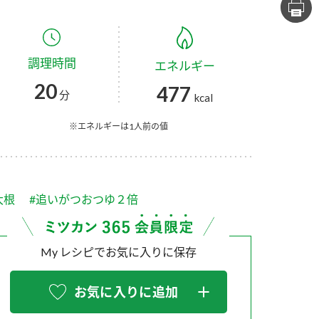
セプトをご紹介しま
た社会貢献
す。
ていまし
調理時間
エネルギー
大切にして
おいしさと健康への
け
おすしの素
炊き込みご飯の素
米飯用調味液
20
477
取り組み
分
kcal
ョン宣言」
ミツカンの研究成果と
た各部門の
おいしさと健康に役立
※エネルギーは1人前の値
ご紹介しま
つ情報をご紹介しま
す。
大根
#追いがつおつゆ２倍
My レシピでお気に入りに保存
お気に入りに追加
お酢ドリンク
味ぽん
ぽん酢