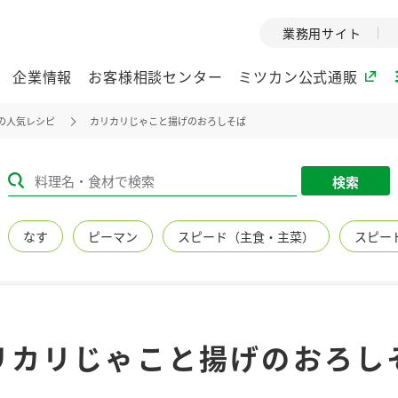
業務用サイト
企業情報
お客様相談センター
ミツカン公式通販
の人気レシピ
カリカリじゃこと揚げのおろしそば
ミツカングループについて
検索
企業理念
ミツカンの
なす
ピーマン
スピード（主食・主菜）
スピー
ミツカングループの企
創業から現在
業理念をご紹介しま
ツカンの変革
す。
歴史をご紹介
ご紹介します。
環境への取り組み
水の文化
リカリじゃこと揚げのおろし
（アーカ
酢
調味酢
お酢ドリンク
ぽん酢
みりん風・
ミツカンの環境への取
り組みをご紹介しま
1999年