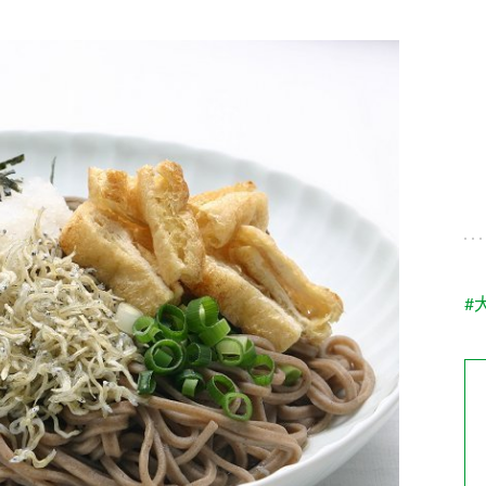
す。
テーマとし
活動を行っ
た。
MIM（ミツカンミュ
各部門が
スープ
中華
クイック調味料
レモン果汁
ふりか
ージアム）
いること
ミツカンの酢づくりの
「未来ビジ
歴史などが学べる体験
実現に向け
型博物館です。
取り組みを
す。
納豆
Fibee
キッザニア東京「ぽ
#
ん酢工房」
味ぽんやお酢について
楽しく学べるパビリオ
ンです。
ibee（ファイビ
くらしプラ酢
カンタン酢