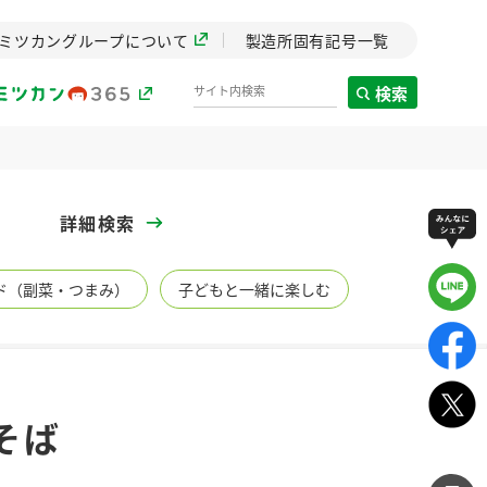
ミツカングループについて
製造所固有記号一覧
検索
製造所固有記号一覧
詳細検索
歴史
ド（副菜・つまみ）
子どもと一緒に楽しむ
までのミ
と挑戦の
します。
センター
ZENB initiative
そば
イブ）
料理酒
鍋用調味料
つゆ
たれ
植物を可能な限りまる
ごと使ったZENBのコン
設立。「水」を