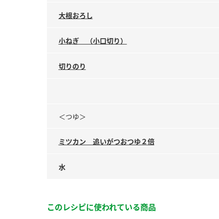
大根おろし
小ねぎ （小口切り）
切りのり
＜つゆ＞
ミツカン 追いがつおつゆ２倍
水
このレシピに使われている商品