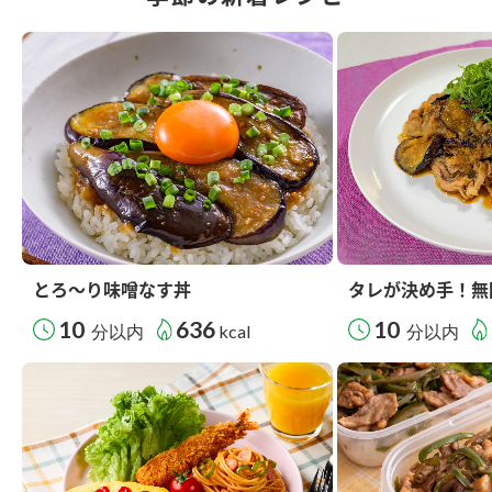
とろ～り味噌なす丼
タレが決め手！無
10
636
10
分以内
kcal
分以内