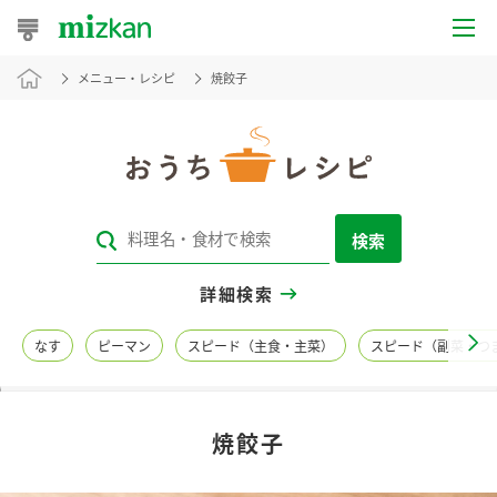
メニュー・レシピ
焼餃子
おうちレシピ
おすすめレシピ
レシピ特集
検索
レシピカテゴリ一覧
詳細検索
商品からレシピを探す
なす
ピーマン
スピード（主食・主菜）
スピード（副菜・つ
レシピ名特集
焼餃子
商品情報