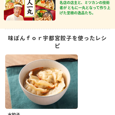
名店の店主と、ミツカンの技術
者が ともに一丸となって作り上
げた至極の逸品たち。
味ぽんｆｏｒ宇都宮餃子を使ったレシ
ピ
水餃子