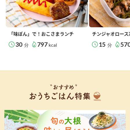
「味ぽん」で！おこさまランチ
チンジャオロース
30
797
15
57
分
kcal
分