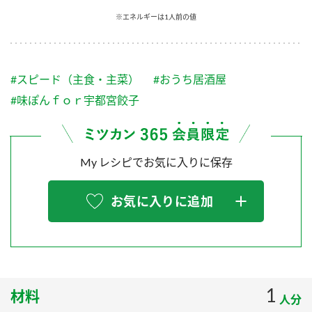
採用情報
環境への取り組み
※エネルギーは1人前の値
かおりの蔵
ミツカンの歴史
クイック調味料
レモン果汁
ニュースリリース
つゆ
水の文化センター（アーカイブ）
鍋なび
#スピード（主食・主菜）
#おうち居酒屋
ふりかけ
おすしの素
お客様相談センター
納豆のサイト
#味ぽんｆｏｒ宇都宮餃子
ZENB initiative
PIN印
お客様の声をいかしました
炊き込みご飯の素
米飯用調味液
三ツ判山吹
My レシピでお気に入りに保存
販売終了製品のご案内
千夜
MIM（ミツカンミュージアム）
納豆
Fibee
よくあるご質問
お気に入りに追加
スペシャルサイト
お酢を知ろう！
各部門が大切にしていること
お問い合わせ
すしラボ
地図から取り扱い店舗を探す
ぽん酢サワー
おいしさと健康への取り組み
1
材料
納豆の豆知識
人分