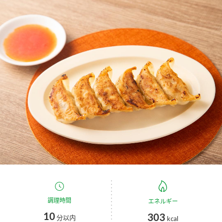
商品カテゴリ
新商品一覧
酢
調味酢
キャンペーン情報
お酢ドリンク
ぽん酢
ブランド・スペシャルサイト
ブランド・スペシャルサイト トップ
みりん風・料理酒
鍋用調味料
商品ブランドサイト
企業情報
Fibee（ファイビー）
国内事業概要
くらしプラ酢
つゆ
たれ
カンタン酢
ミツカングループについて
お酢ドリンク
ミツカンを知る
企業理念
スープ
中華
調理時間
エネルギー
味ぽん
10
303
分以内
kcal
ぽん酢