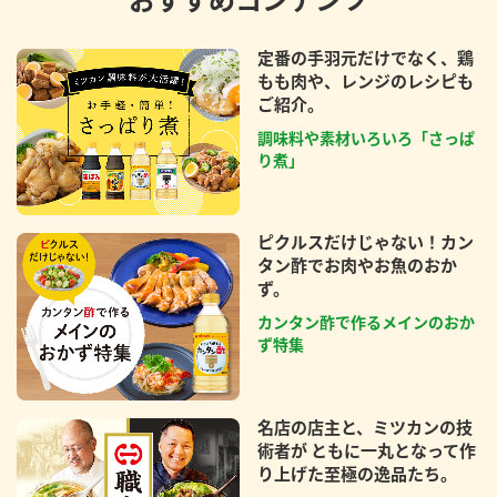
定番の手羽元だけでなく、鶏
もも肉や、レンジのレシピも
ご紹介。
調味料や素材いろいろ「さっぱ
り煮」
ピクルスだけじゃない！カン
タン酢でお肉やお魚のおか
ず。
カンタン酢で作るメインのおか
ず特集
名店の店主と、ミツカンの技
術者が ともに一丸となって作
り上げた至極の逸品たち。