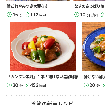
旨だれやみつき大葉なす
なすのさっぱり焼
15
112
10
分
kcal
分以内
「カンタン黒酢」１本！揚げない黒酢酢豚
揚げない酢
20
453
20
分
kcal
分
季節の新着レシピ