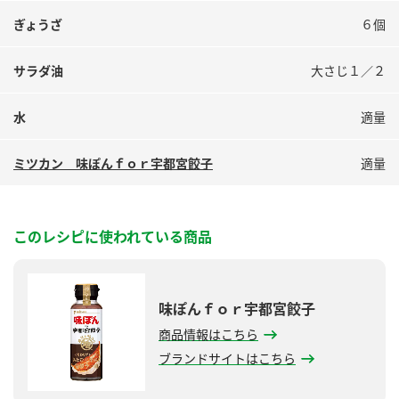
鍋奉行マニュアル
ミツカン公式通販
ぎょうざ
６個
ミツカンのCM
キッザニア東京「ぽん酢工房」
サラダ油
大さじ１／２
ロングセラー商品 ＋ おすすめレシピ
人気商品 ＋ おすすめレシピ
水
適量
ミツカン 味ぽんｆｏｒ宇都宮餃子
適量
検索
業務用サイト
ミツカングループについて
製造所固有記号一覧
このレシピに使われている商品
味ぽんｆｏｒ宇都宮餃子
商品情報はこちら
ブランドサイトはこちら