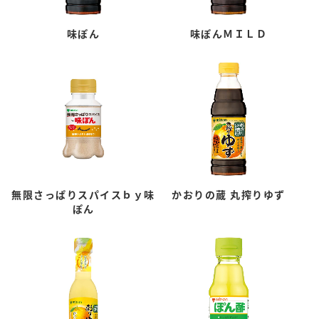
味ぽん
味ぽんＭＩＬＤ
無限さっぱりスパイスｂｙ味
かおりの蔵 丸搾りゆず
ぽん