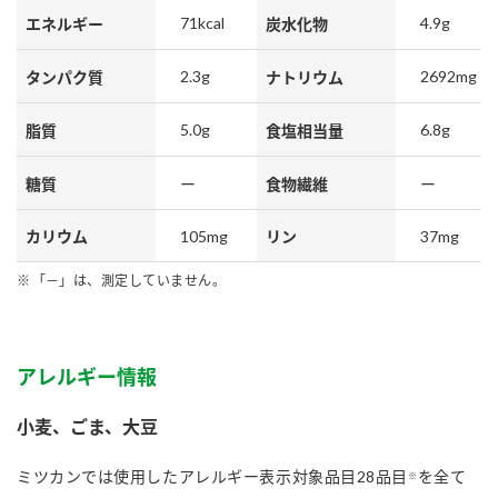
71kcal
4.9g
エネルギー
炭水化物
2.3g
2692mg
タンパク質
ナトリウム
5.0g
6.8g
脂質
食塩相当量
糖質
ー
食物繊維
ー
105mg
37mg
カリウム
リン
「－」は、測定していません。
アレルギー情報
小麦、ごま、大豆
ミツカンでは使用したアレルギー表示対象品目28品目
を全て
※