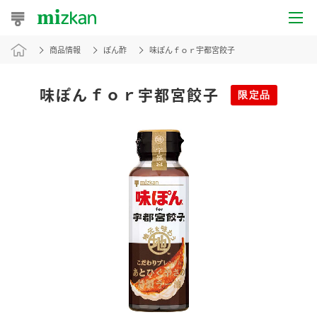
商品情報
ぽん酢
味ぽんｆｏｒ宇都宮餃子
おうちレシピ
おすすめレシピ
味ぽんｆｏｒ宇都宮餃子
限定品
レシピ特集
レシピカテゴリ一覧
商品からレシピを探す
レシピ名特集
商品情報