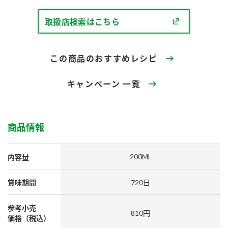
採用情報
環境への取り組み
かおりの蔵
ミツカンの歴史
クイック調味料
レモン果汁
取扱店検索はこちら
ニュースリリース
つゆ
水の文化センター（アーカイブ）
鍋なび
この商品のおすすめレシピ
ふりかけ
おすしの素
お客様相談センター
納豆のサイト
キャンペーン 一覧
ZENB initiative
PIN印
お客様の声をいかしました
炊き込みご飯の素
米飯用調味液
三ツ判山吹
販売終了製品のご案内
千夜
商品情報
MIM（ミツカンミュージアム）
納豆
Fibee
よくあるご質問
スペシャルサイト
200ML
内容量
お酢を知ろう！
各部門が大切にしていること
お問い合わせ
すしラボ
賞味期間
720日
地図から取り扱い店舗を探す
ぽん酢サワー
参考小売
おいしさと健康への取り組み
810円
納豆の豆知識
価格（税込）