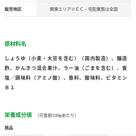
鍋奉行マニュアル
ミツカン公式通販
販売地区
関東エリア※ＥＣ・宅配業態は全国
ミツカンのCM
キッザニア東京「ぽん酢工房」
ロングセラー商品 ＋ おすすめレシピ
人気商品 ＋ おすすめレシピ
原材料名
しょうゆ（小麦・大豆を含む）（国内製造）、醸造
検索
酢、かんきつ混合果汁、ラー油（ごまを含む）、食
塩／調味料（アミノ酸）、香料、酸味料、ビタミン
業務用サイト
ミツカングループについて
製造所固有記号一覧
Ｂ１
栄養成分値
（可食部100gあたり）
商品