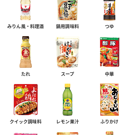
みりん風・料理酒
鍋用調味料
つゆ
たれ
スープ
中華
クイック調味料
レモン果汁
ふりかけ