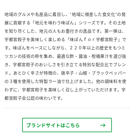
商品カテゴリ
地域のグルメや名産品に着目し、“地域に根差した食文化”の発
新商品一覧
展に貢献する「地元を味わう味ぽん」シリーズです。その土地
酢
調味酢
を知り尽くした、地元の人もお墨付きの逸品です。第一弾は、
キャンペーン情報
宇都宮餃子を美味しく楽しめる「味ぽんｆｏｒ宇都宮餃子」で
す。味ぽんをベースにしながら、２２０年以上の歴史をもつミ
お酢ドリンク
ぽん酢
ブランド・スペシャルサイト
ツカンの技術の粋を集め、最適な酢・醤油・柑橘果汁を選び抜
ブランド・スペシャルサイト トップ
き、宇都宮餃子のおいしさを引き立てる特別な配合比でブレン
みりん風・料理酒
鍋用調味料
商品ブランドサイト
ド。あとひく辛さが特徴の、唐辛子・山椒・ブラックペッパー
企業情報
Fibee（ファイビー）
の３種を使用した特製ラー油で仕上げました。他の調味料を使
わずに、宇都宮餃子を美味しく召し上がっていただけます。宇
国内事業概要
くらしプラ酢
つゆ
たれ
都宮餃子会公認の味わいです。
カンタン酢
ミツカングループについて
お酢ドリンク
ミツカンを知る
企業理念
スープ
中華
味ぽん
ブランドサイトはこちら
ぽん酢