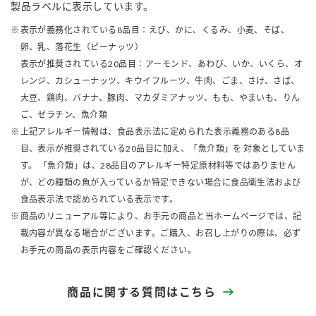
製品ラベルに表示しています。
表示が義務化されている8品目：えび、かに、くるみ、小麦、そば、
卵、乳、落花生（ピーナッツ）
表示が推奨されている20品目：アーモンド、あわび、いか、いくら、オ
レンジ、カシューナッツ、キウイフルーツ、牛肉、ごま、さけ、さば、
大豆、鶏肉、バナナ、豚肉、マカダミアナッツ、もも、やまいも、りん
ご、ゼラチン、魚介類
上記アレルギー情報は、食品表示法に定められた表示義務のある8品
目、表示が推奨されている20品目に加え、「魚介類」を 対象としていま
す。 「魚介類」は、28品目のアレルギー特定原材料等ではありません
が、どの種類の魚が入っているか特定できない場合に食品衛生法および
食品表示法で認められている表示です。
商品のリニューアル等により、お手元の商品と当ホームページでは、記
載内容が異なる場合がございます。ご購入、お召し上がりの際は、必ず
お手元の商品の表示内容をご確認ください。
商品に関する質問はこちら