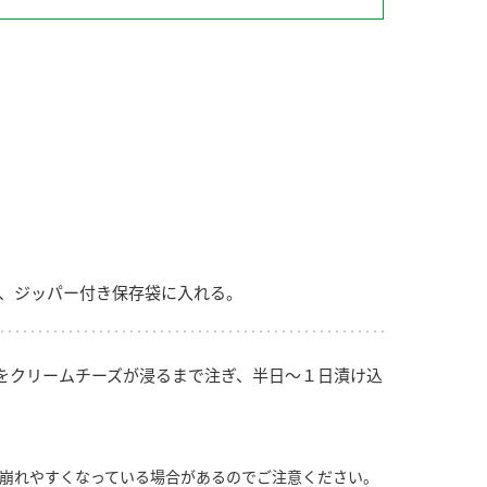
納豆の豆知識
鍋奉行マニュアル
ミツカンのCM
、ジッパー付き保存袋に入れる。
をクリームチーズが浸るまで注ぎ、半日～１日漬け込
崩れやすくなっている場合があるのでご注意ください。