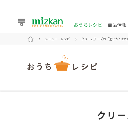
おうちレシピ
商品情報
メニュー・レシピ
クリームチーズの「追いがつお
おうちレシピ
商品情報 トップ
企業情報 トップ
お客様相談センター トップ
ミツカン公式通販
業務用サイト
また食べたいが見つかる。ミツカンからのおすすめレシピを
クリー
おうちレシピ トップ