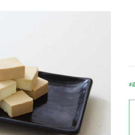
す。
テーマとし
活動を行っ
た。
MIM（ミツカンミュ
各部門が
スープ
中華
クイック調味料
レモン果汁
ふりか
ージアム）
いること
ミツカンの酢づくりの
「未来ビジ
歴史などが学べる体験
実現に向け
型博物館です。
取り組みを
す。
納豆
Fibee
キッザニア東京「ぽ
#
ん酢工房」
味ぽんやお酢について
楽しく学べるパビリオ
ンです。
ibee（ファイビ
くらしプラ酢
カンタン酢