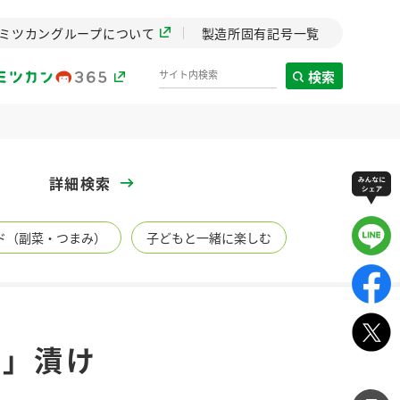
ミツカングループについて
製造所固有記号一覧
検索
製造所固有記号一覧
詳細検索
歴史
ド（副菜・つまみ）
子どもと一緒に楽しむ
までのミ
と挑戦の
します。
センター
ZENB initiative
ゆ」漬け
イブ）
料理酒
鍋用調味料
つゆ
たれ
植物を可能な限りまる
ごと使ったZENBのコン
設立。「水」を