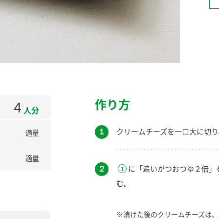
）
酢を知ろう！
すしラボ
ぽん酢サワー
作り方
4
人分
１
クリームチーズを一口大に切り
適量
適量
２
に「追いがつおつゆ２倍」
む。
※漬けた後のクリームチーズは、