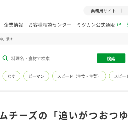
業務用サイト
企業情報
お客様相談センター
ミツカン公式通販
つゆ」漬け
ミツカングループについて
検索
企業理念
ミツカンの
なす
ピーマン
スピード（主食・主菜）
スピー
ミツカングループの企
創業から現在
業理念をご紹介しま
ツカンの変革
す。
歴史をご紹介
ご紹介します。
環境への取り組み
水の文化
ムチーズの「追いがつおつ
（アーカ
酢
調味酢
お酢ドリンク
ぽん酢
みりん風・
ミツカンの環境への取
り組みをご紹介しま
1999年