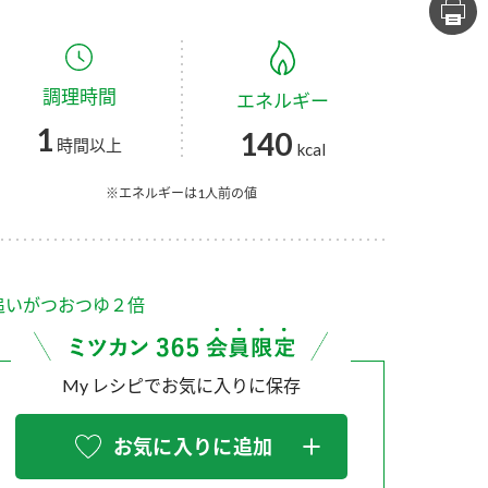
セプトをご紹介しま
た社会貢献
す。
ていまし
調理時間
エネルギー
大切にして
おいしさと健康への
け
おすしの素
炊き込みご飯の素
米飯用調味液
1
140
取り組み
時間以上
kcal
ョン宣言」
ミツカンの研究成果と
た各部門の
おいしさと健康に役立
※エネルギーは1人前の値
ご紹介しま
つ情報をご紹介しま
す。
追いがつおつゆ２倍
My レシピでお気に入りに保存
お気に入りに追加
お酢ドリンク
味ぽん
ぽん酢