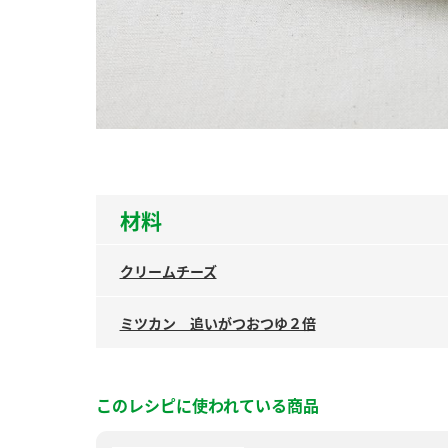
ー
お
材料
クリームチーズ
ミツカン 追いがつおつゆ２倍
このレシピに使われている商品