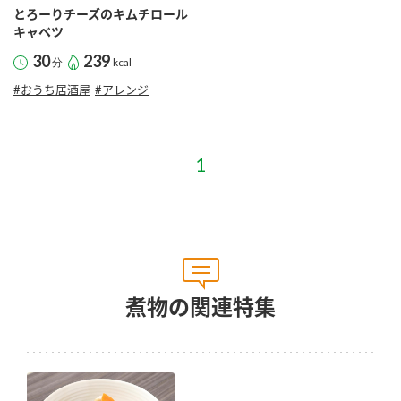
とろーりチーズのキムチロール
キャベツ
30
239
分
kcal
#おうち居酒屋
#アレンジ
煮物の関連特集