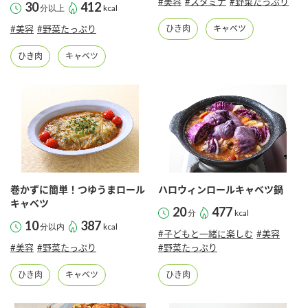
#美容
#スタミナ
#野菜たっぷり
30
412
分以上
kcal
#美容
#野菜たっぷり
ひき肉
キャベツ
ひき肉
キャベツ
巻かずに簡単！つゆうまロール
ハロウィンロールキャベツ鍋
キャベツ
20
477
分
kcal
10
387
分以内
kcal
#子どもと一緒に楽しむ
#美容
#美容
#野菜たっぷり
#野菜たっぷり
ひき肉
キャベツ
ひき肉