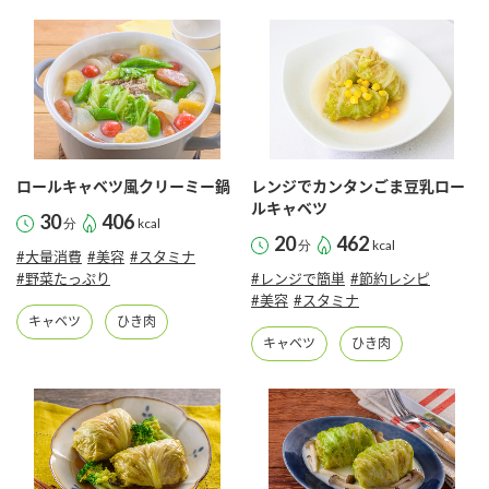
商品カテゴリ
新商品一覧
酢
調味酢
キャンペーン情報
お酢ドリンク
ぽん酢
ブランド・スペシャルサイト
ロールキャベツ風クリーミー鍋
レンジでカンタンごま豆乳ロー
ルキャベツ
30
406
分
kcal
ブランド・スペシャルサイト トップ
20
462
分
kcal
#大量消費
#美容
#スタミナ
みりん風・料理酒
鍋用調味料
商品ブランドサイト
企業情報
#野菜たっぷり
#レンジで簡単
#節約レシピ
Fibee（ファイビー）
#美容
#スタミナ
キャベツ
ひき肉
国内事業概要
くらしプラ酢
キャベツ
ひき肉
つゆ
たれ
カンタン酢
ミツカングループについて
お酢ドリンク
ミツカンを知る
企業理念
スープ
中華
味ぽん
ぽん酢