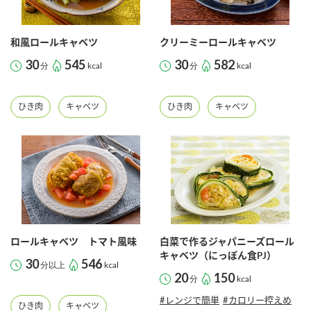
採用情報
環境への取り組み
かおりの蔵
ミツカンの歴史
クイック調味料
レモン果汁
ニュースリリース
和風ロールキャベツ
クリーミーロールキャベツ
つゆ
水の文化センター（アーカイブ）
30
545
30
582
分
kcal
分
kcal
鍋なび
ふりかけ
おすしの素
お客様相談センター
納豆のサイト
ひき肉
キャベツ
ひき肉
キャベツ
ZENB initiative
PIN印
お客様の声をいかしました
炊き込みご飯の素
米飯用調味液
三ツ判山吹
販売終了製品のご案内
千夜
MIM（ミツカンミュージアム）
納豆
Fibee
よくあるご質問
スペシャルサイト
お酢を知ろう！
各部門が大切にしていること
お問い合わせ
ロールキャベツ トマト風味
白菜で作るジャパニーズロール
すしラボ
キャベツ（にっぽん食PJ）
30
546
分以上
kcal
地図から取り扱い店舗を探す
ぽん酢サワー
20
150
分
kcal
おいしさと健康への取り組み
納豆の豆知識
#レンジで簡単
#カロリー控えめ
ひき肉
キャベツ