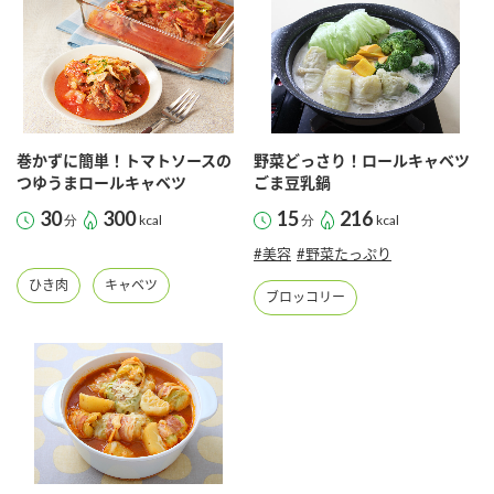
巻かずに簡単！トマトソースの
野菜どっさり！ロールキャベツ
つゆうまロールキャベツ
ごま豆乳鍋
30
300
15
216
分
kcal
分
kcal
#美容
#野菜たっぷり
ひき肉
キャベツ
ブロッコリー