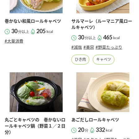
巻かない和風ロールキャベツ
サルマーレ（ルーマニア風ロー
ルキャベツ）
30
205
分以上
kcal
30
465
分以上
kcal
#大量消費
#減塩
#美容
#野菜たっぷり
ひき肉
キャベツ
丸ごとキャベツの 巻かないロ
あごだしロールキャベツ
ールキャベツ鍋（野菜１／２日
20
332
分
kcal
分）