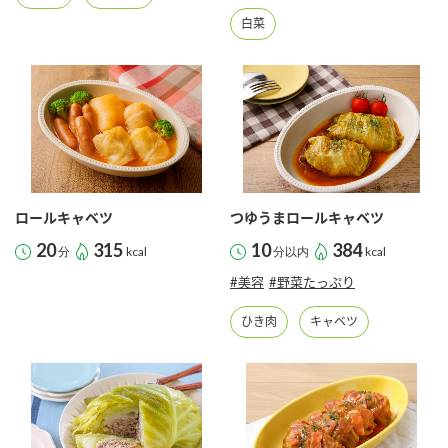
鍋奉行マニュアル
ミツカン公式通販
白菜
ミツカンのCM
キッザニア東京「ぽん酢工房」
ロングセラー商品 ＋ おすすめレシピ
人気商品 ＋ おすすめレシピ
検索
ロールキャベツ
つゆうまロールキャベツ
20
315
10
384
分
kcal
分以内
kcal
業務用サイト
ミツカングループについて
製造所固有記号一覧
#美容
#野菜たっぷり
ひき肉
キャベツ