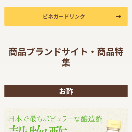
商品カテゴリ
ビネガードリンク
新商品一覧
酢
調味酢
キャンペーン情報
お酢ドリンク
ぽん酢
商品ブランドサイト・商品特
ブランド・スペシャルサイト
集
ブランド・スペシャルサイト トップ
みりん風・料理酒
鍋用調味料
商品ブランドサイト
企業情報
Fibee（ファイビー）
お酢
国内事業概要
くらしプラ酢
つゆ
たれ
カンタン酢
ミツカングループについて
お酢ドリンク
ミツカンを知る
企業理念
スープ
中華
味ぽん
ぽん酢