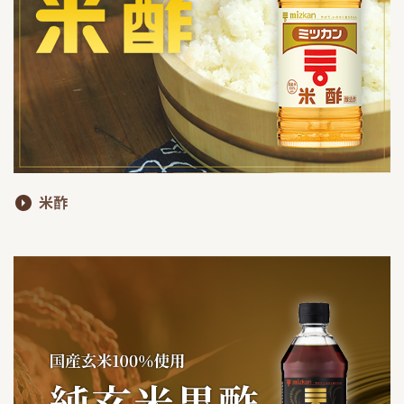
鍋奉行マニュアル
ミツカン公式通販
ミツカンのCM
キッザニア東京「ぽん酢工房」
ロングセラー商品 ＋ おすすめレシピ
人気商品 ＋ おすすめレシピ
検索
米酢
業務用サイト
ミツカングループについて
製造所固有記号一覧