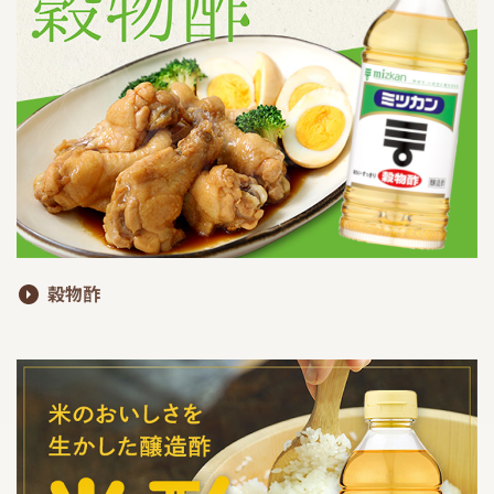
採用情報
環境への取り組み
かおりの蔵
ミツカンの歴史
クイック調味料
レモン果汁
ニュースリリース
つゆ
水の文化センター（アーカイブ）
鍋なび
ふりかけ
おすしの素
お客様相談センター
納豆のサイト
ZENB initiative
PIN印
お客様の声をいかしました
炊き込みご飯の素
米飯用調味液
三ツ判山吹
販売終了製品のご案内
千夜
MIM（ミツカンミュージアム）
穀物酢
納豆
Fibee
よくあるご質問
スペシャルサイト
お酢を知ろう！
各部門が大切にしていること
お問い合わせ
すしラボ
地図から取り扱い店舗を探す
ぽん酢サワー
おいしさと健康への取り組み
納豆の豆知識