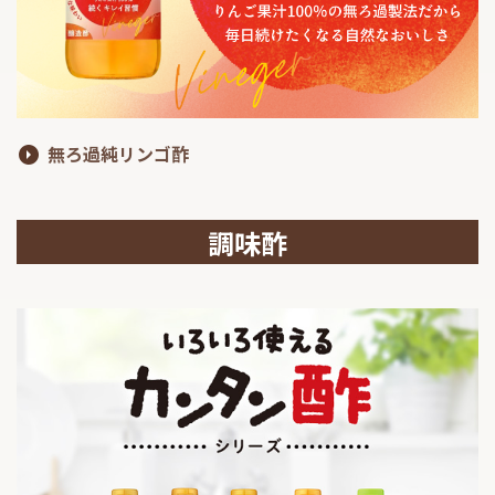
無ろ過純リンゴ酢
調味酢