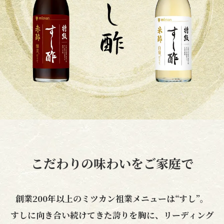
商品カテゴリ
新商品一覧
酢
調味酢
キャンペーン情報
お酢ドリンク
ぽん酢
ブランド・スペシャルサイト
ブランド・スペシャルサイト トップ
みりん風・料理酒
鍋用調味料
商品ブランドサイト
企業情報
Fibee（ファイビー）
国内事業概要
くらしプラ酢
こだわりの味わいをご家庭で
つゆ
たれ
カンタン酢
ミツカングループについて
お酢ドリンク
創業200年以上のミツカン祖業メニューは“すし”。
ミツカンを知る
企業理念
スープ
中華
味ぽん
すしに向き合い続けてきた誇りを胸に、リーディング
ぽん酢