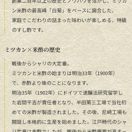
創業二百年以上の歴史とノウハウを活かし、ミツカ
ン米酢の最高峰「白菊」をベースに調合した、
家庭でこだわりの詰まった味わいが楽しめる、特級
のすし酢です。
ミツカン×米酢の歴史
戦後からシャリの大定番。
ミツカンと米酢の始まりは明治33年（1900年）
で、赤酢より後のことになります。
明治35年（1902年）にドイツで速醸法研究留学し
た岩間平吉が責任者となり、半田第三工場で当社初
めての米酢が製造されました。その後、尼崎工場も
開設し本格的に生産を始めました。江戸時代のシャ
リ定番は赤酢でしたが、戦後から米酢需要が高まっ