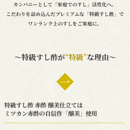
採用情報
環境への取り組み
カンパニーとして「家庭でのすし」活性化へ。
かおりの蔵
ミツカンの歴史
クイック調味料
レモン果汁
こだわりを詰め込んだプレミアムな「特級すし酢」で
ニュースリリース
つゆ
ワンランク上のすしをご家庭に。
水の文化センター（アーカイブ）
鍋なび
ふりかけ
おすしの素
お客様相談センター
納豆のサイト
ZENB initiative
PIN印
～特級すし酢が
“特級”
な理由～
お客様の声をいかしました
炊き込みご飯の素
米飯用調味液
三ツ判山吹
販売終了製品のご案内
千夜
MIM（ミツカンミュージアム）
納豆
Fibee
よくあるご質問
スペシャルサイト
お酢を知ろう！
各部門が大切にしていること
お問い合わせ
すしラボ
特級すし酢 赤酢 醸美仕立ては
地図から取り扱い店舗を探す
ミツカン赤酢の自信作「醸美」使用
ぽん酢サワー
おいしさと健康への取り組み
納豆の豆知識