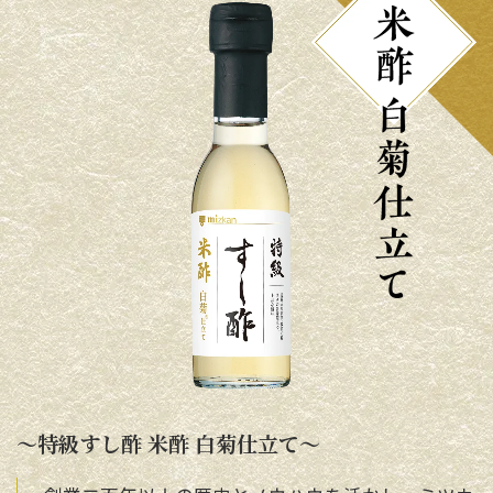
～特級すし酢 米酢 白菊仕立て～