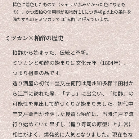
褐色に着色したもので（シャリが赤みがかった色になるも
の）、かつ酒粕の使用量が穀物酢１Lにつき40g以上の条件を
満たすものをミツカンでは”赤酢”と呼んでいます。
ミツカン×粕酢の歴史
粕酢から始まった、伝統と革新。
ミツカンと粕酢の始まりは文化元年（1804年）、
つまり祖業の品です。
造り酒屋の初代中埜又左衛門は尾州知多郡半田村か
ら江戸に訪れた際、「すし」に出会い、「粕酢」の
可能性を見出して酢づくりが始まりました。初代中
埜又左衛門が発明した良質な粕酢は、当時江戸で流
行り始めていた早ずし（握り寿司の原型）と非常に
相性がよく、爆発的に人気となりました。現在もな