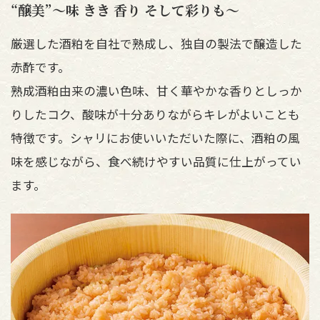
“醸美”～味 きき 香り そして彩りも～
鍋奉行マニュアル
ミツカン公式通販
ミツカンのCM
キッザニア東京「ぽん酢工房」
厳選した酒粕を自社で熟成し、独自の製法で醸造した
ロングセラー商品 ＋ おすすめレシピ
赤酢です。
人気商品 ＋ おすすめレシピ
熟成酒粕由来の濃い色味、​甘く華やかな香りとしっか
りしたコク、​酸味が十分ありながらキレがよいことも
特徴です。​​シャリにお使いいただいた際に、酒粕の風
検索
味を感じながら、​食べ続けやすい品質に仕上がってい
ます。
業務用サイト
ミツカングループについて
製造所固有記号一覧