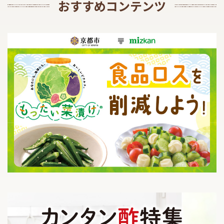
採用情報
環境への取り組み
おすすめコンテンツ
かおりの蔵
ミツカンの歴史
クイック調味料
レモン果汁
ニュースリリース
つゆ
水の文化センター（アーカイブ）
鍋なび
ふりかけ
おすしの素
お客様相談センター
納豆のサイト
ZENB initiative
PIN印
お客様の声をいかしました
炊き込みご飯の素
米飯用調味液
三ツ判山吹
販売終了製品のご案内
千夜
MIM（ミツカンミュージアム）
納豆
Fibee
よくあるご質問
スペシャルサイト
お酢を知ろう！
各部門が大切にしていること
お問い合わせ
すしラボ
地図から取り扱い店舗を探す
ぽん酢サワー
おいしさと健康への取り組み
納豆の豆知識