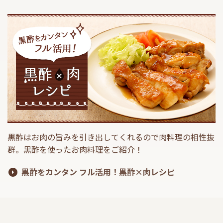
商品カテゴリ
新商品一覧
酢
調味酢
キャンペーン情報
お酢ドリンク
ぽん酢
ブランド・スペシャルサイト
ブランド・スペシャルサイト トップ
みりん風・料理酒
鍋用調味料
商品ブランドサイト
企業情報
Fibee（ファイビー）
黒酢はお肉の旨みを引き出してくれるので肉料理の相性抜
群。黒酢を使ったお肉料理をご紹介！
国内事業概要
くらしプラ酢
つゆ
たれ
カンタン酢
黒酢をカンタン フル活用！黒酢×肉レシピ
ミツカングループについて
お酢ドリンク
ミツカンを知る
企業理念
スープ
中華
味ぽん
ぽん酢