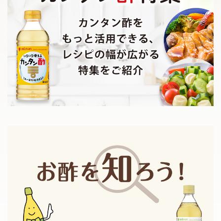
鍋奉行マニュアル
ミツカン公式通販
ミツカンのCM
キッザニア東京「ぽん酢工房」
ロングセラー商品 ＋ おすすめレシピ
人気商品 ＋ おすすめレシピ
検索
業務用サイト
ミツカングループについて
製造所固有記号一覧