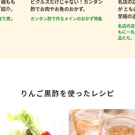
、鶏もも
ピクルスだけじゃない！カンタン
名店の
ご紹介。
酢でお肉やお魚のおかず。
が と
至極の
ぱり煮」
カンタン酢で作るメインのおかず特集
名店の店
もに一丸
品たち。
りんご黒酢を使ったレシピ