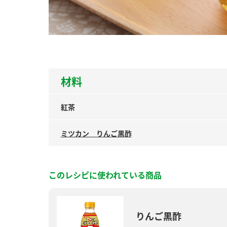
ー
材料
お
紅茶
ミツカン りんご黒酢
このレシピに使われている商品
りんご黒酢