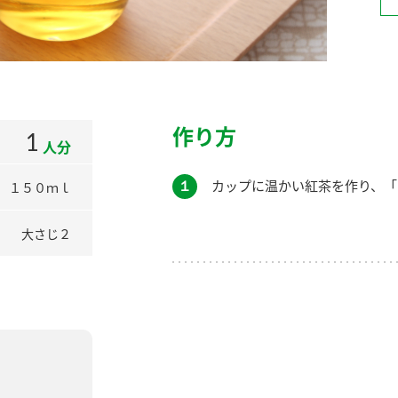
）
作り方
1
人分
酢を知ろう！
すしラボ
ぽん酢サワー
１
カップに温かい紅茶を作り、「
１５０ｍｌ
大さじ２