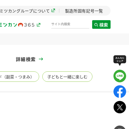
ミツカングループについて
製造所固有記号一覧
検索
製造所固有記号一覧
詳細検索
歴史
ド（副菜・つまみ）
子どもと一緒に楽しむ
までのミ
と挑戦の
します。
センター
ZENB initiative
イブ）
料理酒
鍋用調味料
つゆ
たれ
植物を可能な限りまる
ごと使ったZENBのコン
設立。「水」を