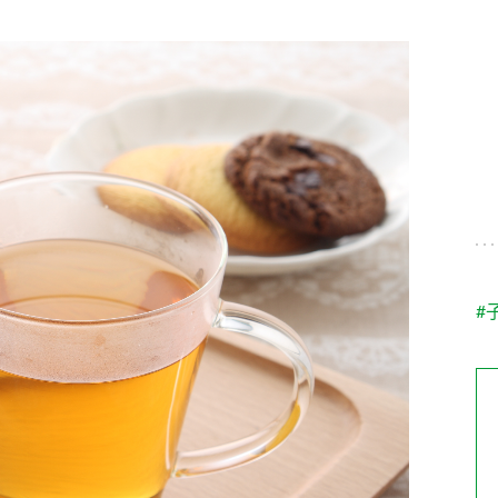
す。
テーマとし
活動を行っ
た。
MIM（ミツカンミュ
各部門が
スープ
中華
クイック調味料
レモン果汁
ふりか
ージアム）
いること
ミツカンの酢づくりの
「未来ビジ
歴史などが学べる体験
実現に向け
型博物館です。
取り組みを
す。
納豆
Fibee
キッザニア東京「ぽ
#
ん酢工房」
味ぽんやお酢について
楽しく学べるパビリオ
ンです。
ibee（ファイビ
くらしプラ酢
カンタン酢