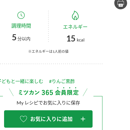
セプトをご紹介しま
た社会貢献
す。
ていまし
調理時間
エネルギー
大切にして
おいしさと健康への
け
おすしの素
炊き込みご飯の素
米飯用調味液
5
15
取り組み
分以内
kcal
ョン宣言」
ミツカンの研究成果と
た各部門の
おいしさと健康に役立
※エネルギーは1人前の値
ご紹介しま
つ情報をご紹介しま
す。
子どもと一緒に楽しむ
#りんご黒酢
My レシピでお気に入りに保存
お気に入りに追加
お酢ドリンク
味ぽん
ぽん酢