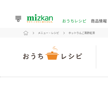
おうちレシピ
商品情報
メニュー・レシピ
ホットりんご黒酢紅茶
おうちレシピ
商品情報 トップ
企業情報 トップ
お客様相談センター トップ
ミツカン公式通販
業務用サイト
また食べたいが見つかる。ミツカンからのおすすめレシピを
おうちレシピ トップ