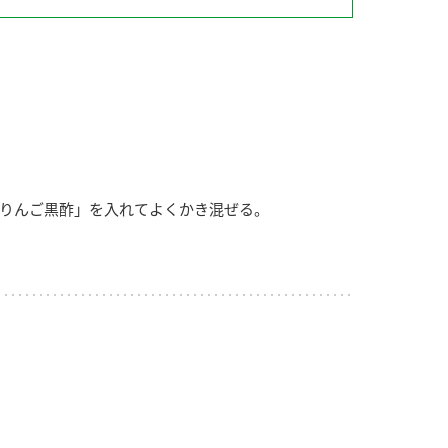
納豆の豆知識
鍋奉行マニュアル
ミツカンのCM
りんご黒酢」を入れてよくかき混ぜる。