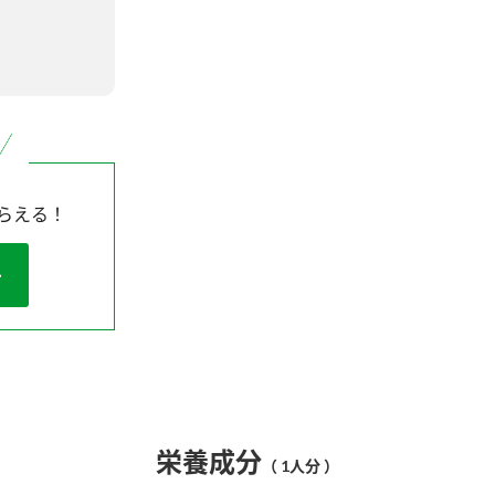
らえる！
栄養成分
（ 1人分 ）