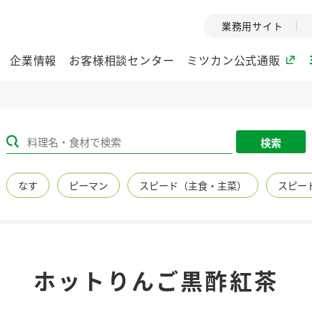
業務用サイト
企業情報
お客様相談センター
ミツカン公式通販
ミツカングループについて
検索
企業理念
ミツカンの
なす
ピーマン
スピード（主食・主菜）
スピー
ミツカングループの企
創業から現在
業理念をご紹介しま
ツカンの変革
す。
歴史をご紹介
ご紹介します。
環境への取り組み
水の文化
ホットりんご黒酢紅茶
（アーカ
酢
調味酢
お酢ドリンク
ぽん酢
みりん風・
ミツカンの環境への取
り組みをご紹介しま
1999年