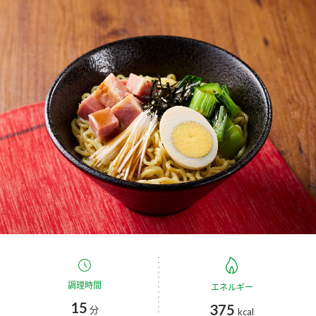
商品カテゴリ
新商品一覧
酢
調味酢
キャンペーン情報
お酢ドリンク
ぽん酢
ブランド・スペシャルサイト
ブランド・スペシャルサイト トップ
みりん風・料理酒
鍋用調味料
商品ブランドサイト
企業情報
Fibee（ファイビー）
国内事業概要
くらしプラ酢
つゆ
たれ
カンタン酢
ミツカングループについて
お酢ドリンク
ミツカンを知る
企業理念
スープ
中華
調理時間
エネルギー
味ぽん
15
375
分
kcal
ぽん酢