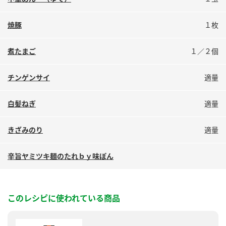
鍋奉行マニュアル
ミツカン公式通販
ミツカンのCM
キッザニア東京「ぽん酢工房」
焼豚
１枚
ロングセラー商品 ＋ おすすめレシピ
煮たまご
１／２個
人気商品 ＋ おすすめレシピ
チンゲンサイ
適量
検索
白髪ねぎ
適量
きざみのり
適量
業務用サイト
ミツカングループについて
製造所固有記号一覧
辛旨ヤミツキ麺のたれｂｙ味ぽん
このレシピに使われている商品