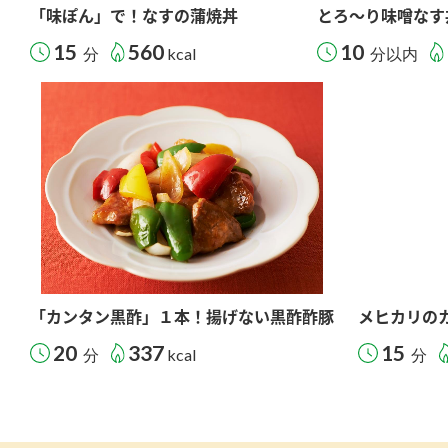
「味ぽん」で！なすの蒲焼丼
とろ～り味噌なす
15
560
10
分
kcal
分以内
「カンタン黒酢」１本！揚げない黒酢酢豚
メヒカリの
20
337
15
分
kcal
分