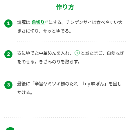
作り方
焼豚は
角切り
にする。チンゲンサイは食べやすい大
１
きさに切り、サッとゆでる。
器にゆでた中華めんを入れ、
と煮たまご、白髪ねぎ
２
をのせる。きざみのりを散らす。
最後に「辛旨ヤミツキ麺のたれ ｂｙ味ぽん」を回し
３
かける。