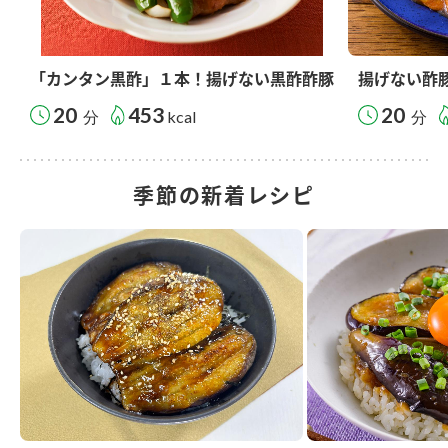
「カンタン黒酢」１本！揚げない黒酢酢豚
揚げない酢
20
453
20
分
kcal
分
季節の新着レシピ