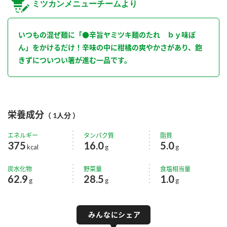
ミツカンメニューチームより
いつもの混ぜ麺に「●辛旨ヤミツキ麺のたれ ｂｙ味ぽ
ん」をかけるだけ！辛味の中に柑橘の爽やかさがあり、飽
きずについつい箸が進む一品です。
栄養成分
（ 1人分 ）
エネルギー
タンパク質
脂質
375
16.0
5.0
kcal
g
g
炭水化物
野菜量
食塩相当量
62.9
28.5
1.0
g
g
g