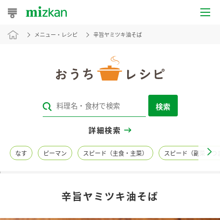
メニュー・レシピ
辛旨ヤミツキ油そば
おうちレシピ
おすすめレシピ
レシピ特集
検索
レシピカテゴリ一覧
詳細検索
商品からレシピを探す
なす
ピーマン
スピード（主食・主菜）
スピード（副菜・つ
レシピ名特集
辛旨ヤミツキ油そば
商品情報