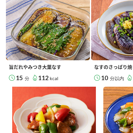
旨だれやみつき大葉なす
なすのさっぱり焼
15
112
10
分
kcal
分以内