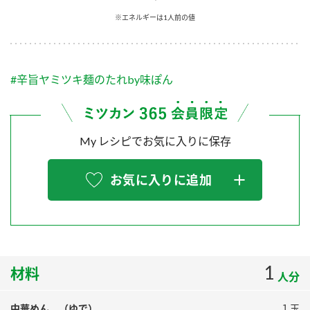
採用情報
環境への取り組み
※エネルギーは1人前の値
かおりの蔵
ミツカンの歴史
クイック調味料
レモン果汁
ニュースリリース
つゆ
水の文化センター（アーカイブ）
鍋なび
#辛旨ヤミツキ麺のたれby味ぽん
ふりかけ
おすしの素
お客様相談センター
納豆のサイト
ZENB initiative
PIN印
お客様の声をいかしました
炊き込みご飯の素
米飯用調味液
My レシピでお気に入りに保存
三ツ判山吹
販売終了製品のご案内
千夜
MIM（ミツカンミュージアム）
お気に入りに追加
納豆
Fibee
よくあるご質問
スペシャルサイト
お酢を知ろう！
各部門が大切にしていること
お問い合わせ
すしラボ
地図から取り扱い店舗を探す
1
ぽん酢サワー
材料
人分
おいしさと健康への取り組み
納豆の豆知識
中華めん （ゆで）
１玉