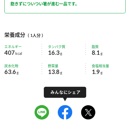
飽きずについつい箸が進む一品です。
栄養成分
（ 1人分 ）
エネルギー
タンパク質
脂質
407
16.3
8.1
kcal
g
g
炭水化物
野菜量
食塩相当量
63.6
13.8
1.9
g
g
g