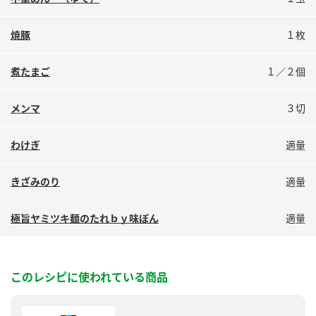
鍋奉行マニュアル
ミツカン公式通販
ミツカンのCM
キッザニア東京「ぽん酢工房」
焼豚
１枚
ロングセラー商品 ＋ おすすめレシピ
煮たまご
１／２個
人気商品 ＋ おすすめレシピ
メンマ
３切
検索
わけぎ
適量
きざみのり
適量
業務用サイト
ミツカングループについて
製造所固有記号一覧
極旨ヤミツキ麺のたれｂｙ味ぽん
適量
このレシピに使われている商品