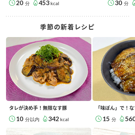
20
453
30
分
kcal
分
季節の新着レシピ
タレが決め手！無限なす豚
「味ぽん」で！な
10
342
15
56
分以内
kcal
分