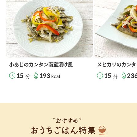
小あじのカンタン南蛮漬け風
メヒカリのカンタ
15
193
15
23
分
kcal
分