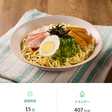
商品カテゴリ
新商品一覧
酢
調味酢
キャンペーン情報
お酢ドリンク
ぽん酢
ブランド・スペシャルサイト
ブランド・スペシャルサイト トップ
みりん風・料理酒
鍋用調味料
商品ブランドサイト
企業情報
Fibee（ファイビー）
国内事業概要
くらしプラ酢
つゆ
たれ
カンタン酢
ミツカングループについて
お酢ドリンク
ミツカンを知る
企業理念
スープ
中華
調理時間
エネルギー
味ぽん
15
407
分
kcal
ぽん酢