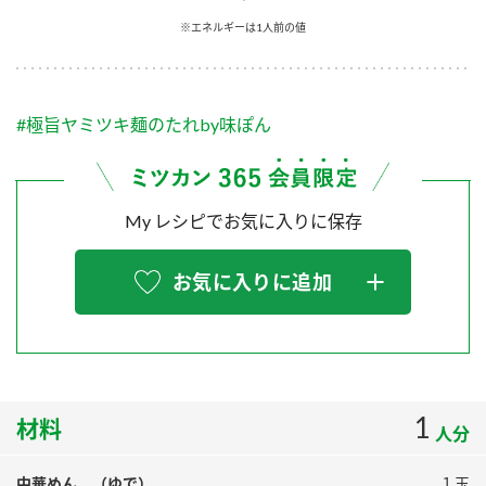
採用情報
環境への取り組み
※エネルギーは1人前の値
かおりの蔵
ミツカンの歴史
クイック調味料
レモン果汁
ニュースリリース
つゆ
水の文化センター（アーカイブ）
鍋なび
#極旨ヤミツキ麺のたれby味ぽん
ふりかけ
おすしの素
お客様相談センター
納豆のサイト
ZENB initiative
PIN印
お客様の声をいかしました
炊き込みご飯の素
米飯用調味液
My レシピでお気に入りに保存
三ツ判山吹
販売終了製品のご案内
千夜
MIM（ミツカンミュージアム）
お気に入りに追加
納豆
Fibee
よくあるご質問
スペシャルサイト
お酢を知ろう！
各部門が大切にしていること
お問い合わせ
すしラボ
地図から取り扱い店舗を探す
1
ぽん酢サワー
材料
人分
おいしさと健康への取り組み
納豆の豆知識
中華めん （ゆで）
１玉