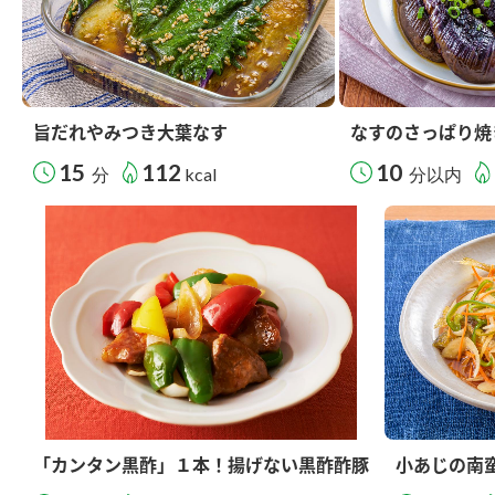
旨だれやみつき大葉なす
なすのさっぱり焼
15
112
10
分
kcal
分以内
「カンタン黒酢」１本！揚げない黒酢酢豚
小あじの南