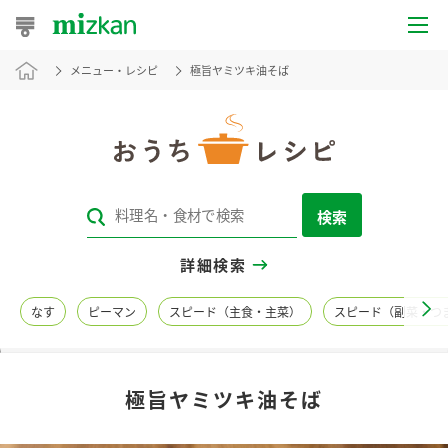
メニュー・レシピ
極旨ヤミツキ油そば
おうちレシピ
おすすめレシピ
レシピ特集
検索
レシピカテゴリ一覧
詳細検索
商品からレシピを探す
なす
ピーマン
スピード（主食・主菜）
スピード（副菜・つ
レシピ名特集
極旨ヤミツキ油そば
商品情報