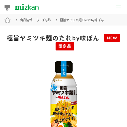
商品情報
ぽん酢
極旨ヤミツキ麺のたれby味ぽん
おうちレシピ
おすすめレシピ
極旨ヤミツキ麺のたれby味ぽん
NEW
限定品
レシピ特集
レシピカテゴリ一覧
商品からレシピを探す
レシピ名特集
商品情報