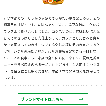
商品カテゴリ
新商品一覧
暑い季節でも、しっかり満足できる冷たい麺を楽しめる、夏の
酢
調味酢
麺専用の味ぽんです。味ぽんをベースに、濃厚な脂のコクをバ
キャンペーン情報
ランスよく掛け合わせました。コク深いのに、後味は味ぽんな
お酢ドリンク
ぽん酢
らではのさっぱりとした仕上がりで、ガツンとした旨みと爽や
ブランド・スペシャルサイト
かさを両立しています。ゆでて冷やした麺にそのままかけるだ
ブランド・スペシャルサイト トップ
けで、いつもの冷たい麺が、心もお腹も満足できる一皿とな
みりん風・料理酒
鍋用調味料
商品ブランドサイト
り、一人の食事にも、家族の食卓にも使いやすく、夏の定番メ
企業情報
Fibee（ファイビー）
ニューを食べ応えのある一品に仕上げます。１人前４０〜５０
ｍｌを目安にご使用ください。本品１本で約４食分を想定して
国内事業概要
くらしプラ酢
つゆ
たれ
います。
カンタン酢
ミツカングループについて
お酢ドリンク
ミツカンを知る
企業理念
スープ
中華
味ぽん
ブランドサイトはこちら
ぽん酢