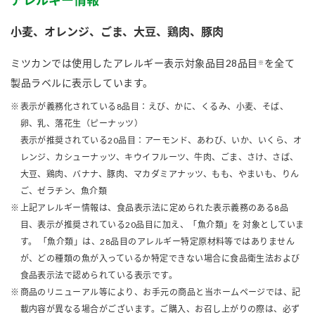
アレルギー情報
小麦、オレンジ、ごま、大豆、鶏肉、豚肉
ミツカンでは使用したアレルギー表示対象品目28品目
を全て
※
製品ラベルに表示しています。
表示が義務化されている8品目：えび、かに、くるみ、小麦、そば、
卵、乳、落花生（ピーナッツ）
表示が推奨されている20品目：アーモンド、あわび、いか、いくら、オ
レンジ、カシューナッツ、キウイフルーツ、牛肉、ごま、さけ、さば、
大豆、鶏肉、バナナ、豚肉、マカダミアナッツ、もも、やまいも、りん
ご、ゼラチン、魚介類
上記アレルギー情報は、食品表示法に定められた表示義務のある8品
目、表示が推奨されている20品目に加え、「魚介類」を 対象としていま
す。 「魚介類」は、28品目のアレルギー特定原材料等ではありません
が、どの種類の魚が入っているか特定できない場合に食品衛生法および
食品表示法で認められている表示です。
商品のリニューアル等により、お手元の商品と当ホームページでは、記
載内容が異なる場合がございます。ご購入、お召し上がりの際は、必ず