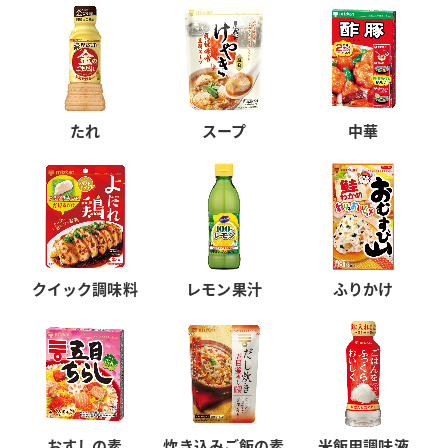
たれ
スープ
中華
クイック調味料
レモン果汁
ふりかけ
おすしの素
炊き込みご飯の素
米飯用調味液