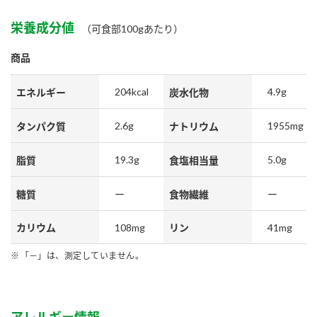
栄養成分値
（可食部100gあたり）
商品
204kcal
4.9g
エネルギー
炭水化物
2.6g
1955mg
タンパク質
ナトリウム
19.3g
5.0g
脂質
食塩相当量
糖質
ー
食物繊維
ー
108mg
41mg
カリウム
リン
「－」は、測定していません。