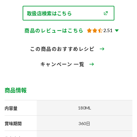
採用情報
環境への取り組み
かおりの蔵
ミツカンの歴史
クイック調味料
レモン果汁
取扱店検索はこちら
ニュースリリース
つゆ
水の文化センター（アーカイブ）
2.51
商品のレビューはこちら
鍋なび
ふりかけ
おすしの素
お客様相談センター
納豆のサイト
この商品のおすすめレシピ
ZENB initiative
PIN印
お客様の声をいかしました
炊き込みご飯の素
米飯用調味液
三ツ判山吹
キャンペーン 一覧
販売終了製品のご案内
千夜
MIM（ミツカンミュージアム）
納豆
Fibee
よくあるご質問
商品情報
スペシャルサイト
お酢を知ろう！
各部門が大切にしていること
お問い合わせ
180ML
内容量
すしラボ
地図から取り扱い店舗を探す
ぽん酢サワー
賞味期間
360日
おいしさと健康への取り組み
納豆の豆知識