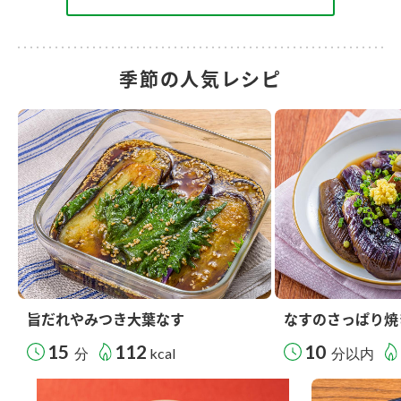
季節の人気レシピ
旨だれやみつき大葉なす
なすのさっぱり焼
15
112
10
分
kcal
分以内