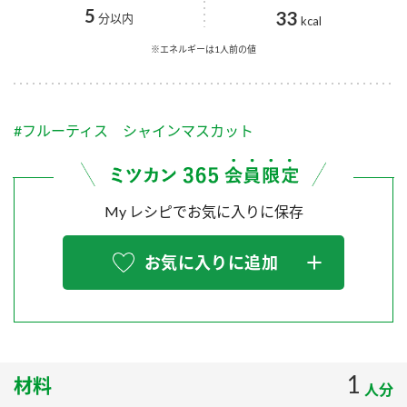
採用情報
環境への取り組み
5
33
分以内
kcal
かおりの蔵
ミツカンの歴史
クイック調味料
レモン果汁
ニュースリリース
※エネルギーは1人前の値
つゆ
水の文化センター（アーカイブ）
鍋なび
ふりかけ
おすしの素
お客様相談センター
納豆のサイト
#フルーティス シャインマスカット
ZENB initiative
PIN印
お客様の声をいかしました
炊き込みご飯の素
米飯用調味液
三ツ判山吹
My レシピでお気に入りに保存
販売終了製品のご案内
千夜
MIM（ミツカンミュージアム）
納豆
Fibee
よくあるご質問
お気に入りに追加
スペシャルサイト
お酢を知ろう！
各部門が大切にしていること
お問い合わせ
すしラボ
地図から取り扱い店舗を探す
ぽん酢サワー
おいしさと健康への取り組み
1
材料
納豆の豆知識
人分