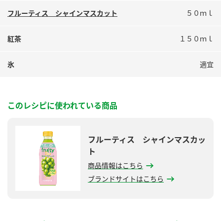
鍋奉行マニュアル
ミツカン公式通販
フルーティス シャインマスカット
５０ｍｌ
ミツカンのCM
キッザニア東京「ぽん酢工房」
紅茶
１５０ｍｌ
ロングセラー商品 ＋ おすすめレシピ
人気商品 ＋ おすすめレシピ
氷
適宜
検索
このレシピに使われている商品
業務用サイト
ミツカングループについて
製造所固有記号一覧
フルーティス シャインマスカッ
ト
商品情報はこちら
ブランドサイトはこちら