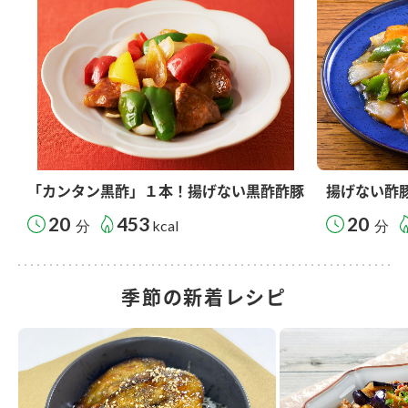
「カンタン黒酢」１本！揚げない黒酢酢豚
揚げない酢
20
453
20
分
kcal
分
季節の新着レシピ