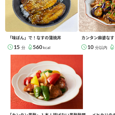
「味ぽん」で！なすの蒲焼丼
カンタン麻婆なす
15
560
10
分
kcal
分以内
「カンタン黒酢」１本！揚げない黒酢酢豚
メヒカリの