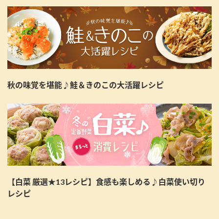
秋の味覚を堪能♪鮭＆きのこの大活躍レシピ
【白菜 厳選★13レシピ】食感も楽しめる♪白菜使い切り
レシピ