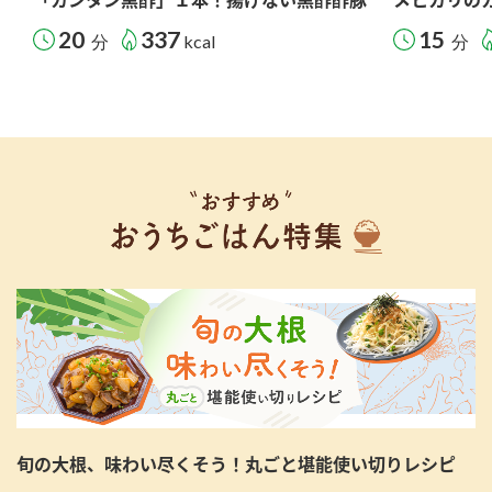
20
337
15
分
kcal
分
旬の大根、味わい尽くそう！丸ごと堪能使い切りレシピ