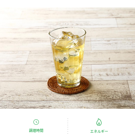
商品カテゴリ
新商品一覧
酢
調味酢
キャンペーン情報
お酢ドリンク
ぽん酢
ブランド・スペシャルサイト
ブランド・スペシャルサイト トップ
みりん風・料理酒
鍋用調味料
商品ブランドサイト
企業情報
Fibee（ファイビー）
国内事業概要
くらしプラ酢
つゆ
たれ
カンタン酢
ミツカングループについて
お酢ドリンク
ミツカンを知る
企業理念
スープ
中華
味ぽん
調理時間
エネルギー
ぽん酢