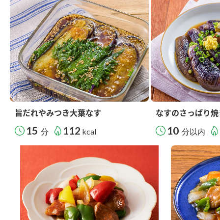
旨だれやみつき大葉なす
なすのさっぱり焼
15
112
10
分
kcal
分以内