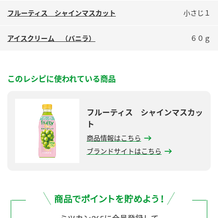
鍋奉行マニュアル
ミツカン公式通販
フルーティス シャインマスカット
小さじ１
ミツカンのCM
キッザニア東京「ぽん酢工房」
アイスクリーム （バニラ）
６０ｇ
ロングセラー商品 ＋ おすすめレシピ
人気商品 ＋ おすすめレシピ
このレシピに使われている商品
検索
フルーティス シャインマスカッ
ト
業務用サイト
ミツカングループについて
製造所固有記号一覧
商品情報はこちら
ブランドサイトはこちら