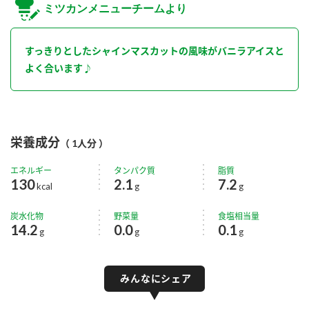
ミツカンメニューチームより
すっきりとしたシャインマスカットの風味がバニラアイスと
よく合います♪
栄養成分
（ 1人分 ）
エネルギー
タンパク質
脂質
130
2.1
7.2
kcal
g
g
炭水化物
野菜量
食塩相当量
14.2
0.0
0.1
g
g
g