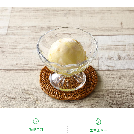
商品カテゴリ
新商品一覧
酢
調味酢
キャンペーン情報
お酢ドリンク
ぽん酢
ブランド・スペシャルサイト
ブランド・スペシャルサイト トップ
みりん風・料理酒
鍋用調味料
商品ブランドサイト
企業情報
Fibee（ファイビー）
国内事業概要
くらしプラ酢
つゆ
たれ
カンタン酢
ミツカングループについて
お酢ドリンク
ミツカンを知る
企業理念
スープ
中華
味ぽん
調理時間
エネルギー
ぽん酢