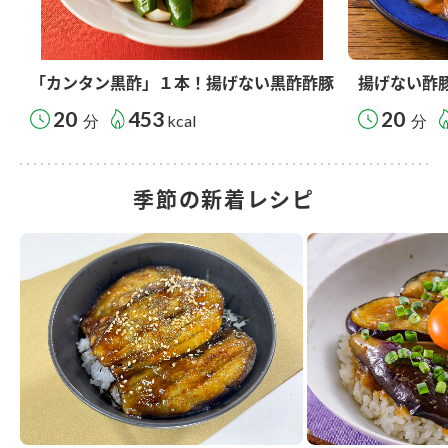
「カンタン黒酢」１本！揚げない黒酢酢豚
揚げない酢
20
453
20
分
kcal
分
季節の新着レシピ