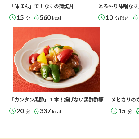
「味ぽん」で！なすの蒲焼丼
とろ～り味噌なす
15
560
10
分
kcal
分以内
「カンタン黒酢」１本！揚げない黒酢酢豚
メヒカリの
20
337
15
分
kcal
分