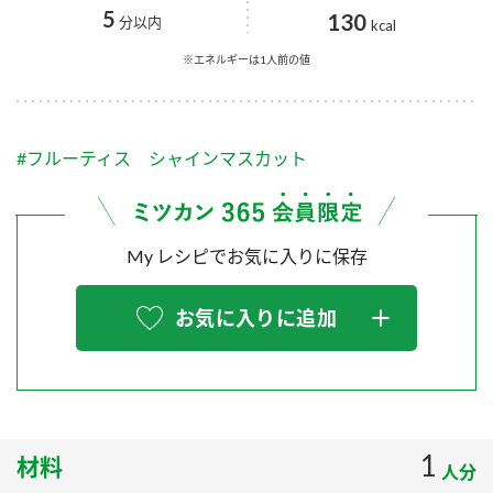
採用情報
環境への取り組み
5
130
分以内
kcal
かおりの蔵
ミツカンの歴史
クイック調味料
レモン果汁
ニュースリリース
※エネルギーは1人前の値
つゆ
水の文化センター（アーカイブ）
鍋なび
ふりかけ
おすしの素
お客様相談センター
納豆のサイト
#フルーティス シャインマスカット
ZENB initiative
PIN印
お客様の声をいかしました
炊き込みご飯の素
米飯用調味液
三ツ判山吹
My レシピでお気に入りに保存
販売終了製品のご案内
千夜
MIM（ミツカンミュージアム）
納豆
Fibee
よくあるご質問
お気に入りに追加
スペシャルサイト
お酢を知ろう！
各部門が大切にしていること
お問い合わせ
すしラボ
地図から取り扱い店舗を探す
ぽん酢サワー
おいしさと健康への取り組み
1
材料
納豆の豆知識
人分