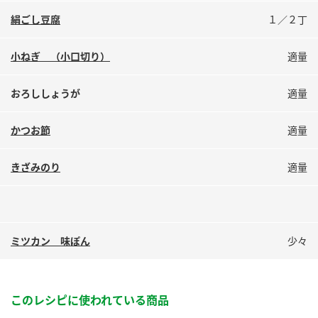
鍋奉行マニュアル
ミツカン公式通販
絹ごし豆腐
１／２丁
ミツカンのCM
キッザニア東京「ぽん酢工房」
小ねぎ （小口切り）
適量
ロングセラー商品 ＋ おすすめレシピ
人気商品 ＋ おすすめレシピ
おろししょうが
適量
かつお節
適量
検索
きざみのり
適量
業務用サイト
ミツカングループについて
製造所固有記号一覧
ミツカン 味ぽん
少々
このレシピに使われている商品