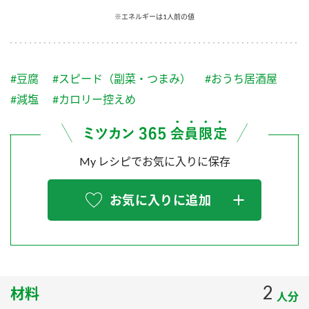
採用情報
環境への取り組み
※エネルギーは1人前の値
かおりの蔵
ミツカンの歴史
クイック調味料
レモン果汁
ニュースリリース
つゆ
水の文化センター（アーカイブ）
鍋なび
#豆腐
#スピード（副菜・つまみ）
#おうち居酒屋
ふりかけ
おすしの素
お客様相談センター
納豆のサイト
#減塩
#カロリー控えめ
ZENB initiative
PIN印
お客様の声をいかしました
炊き込みご飯の素
米飯用調味液
三ツ判山吹
My レシピでお気に入りに保存
販売終了製品のご案内
千夜
MIM（ミツカンミュージアム）
納豆
Fibee
よくあるご質問
お気に入りに追加
スペシャルサイト
お酢を知ろう！
各部門が大切にしていること
お問い合わせ
すしラボ
地図から取り扱い店舗を探す
ぽん酢サワー
おいしさと健康への取り組み
2
材料
納豆の豆知識
人分