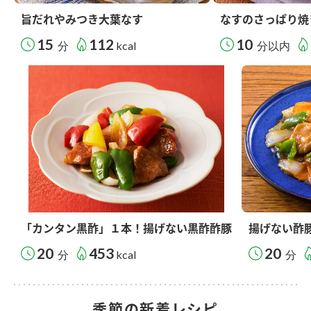
旨だれやみつき大葉なす
なすのさっぱり焼
15
112
10
分
kcal
分以内
「カンタン黒酢」１本！揚げない黒酢酢豚
揚げない酢
20
453
20
分
kcal
分
季節の新着レシピ