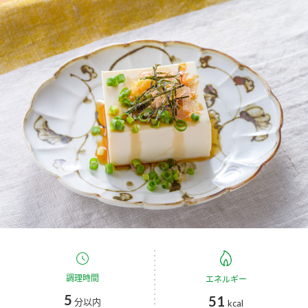
商品カテゴリ
新商品一覧
酢
調味酢
キャンペーン情報
お酢ドリンク
ぽん酢
ブランド・スペシャルサイト
ブランド・スペシャルサイト トップ
みりん風・料理酒
鍋用調味料
商品ブランドサイト
企業情報
Fibee（ファイビー）
国内事業概要
くらしプラ酢
つゆ
たれ
カンタン酢
ミツカングループについて
お酢ドリンク
ミツカンを知る
企業理念
スープ
中華
調理時間
エネルギー
味ぽん
5
51
分以内
kcal
ぽん酢