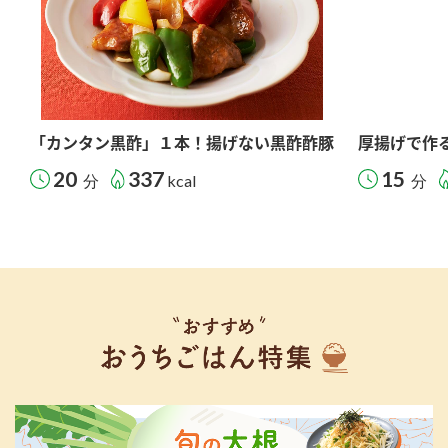
「カンタン黒酢」１本！揚げない黒酢酢豚
厚揚げで作
20
337
15
分
kcal
分