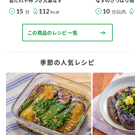
旨だれやみつき大葉なす
なすのさっぱり焼
15
112
10
分
kcal
分以内
この商品のレシピ 一覧
季節の人気レシピ