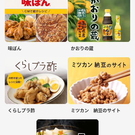
味ぽん
かおりの蔵
くらしプラ酢
ミツカン 納豆のサイト