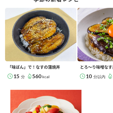
「味ぽん」で！なすの蒲焼丼
とろ～り味噌なす
15
560
10
分
kcal
分以内