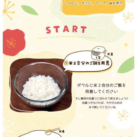
採用情報
環境への取り組み
かおりの蔵
ミツカンの歴史
クイック調味料
レモン果汁
ニュースリリース
つゆ
水の文化センター（アーカイブ）
鍋なび
ふりかけ
おすしの素
お客様相談センター
納豆のサイト
ZENB initiative
PIN印
お客様の声をいかしました
炊き込みご飯の素
米飯用調味液
三ツ判山吹
販売終了製品のご案内
千夜
MIM（ミツカンミュージアム）
納豆
Fibee
よくあるご質問
スペシャルサイト
お酢を知ろう！
各部門が大切にしていること
お問い合わせ
すしラボ
地図から取り扱い店舗を探す
ぽん酢サワー
おいしさと健康への取り組み
納豆の豆知識