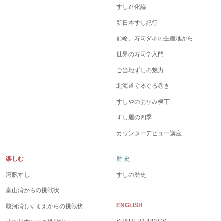
すし進化論
新日本すし紀行
前略、寿司ダネの生産地から
世界の寿司学入門
ご当地ずしの魅力
北海道ぐるぐる巻き
すしやのおかみ横丁
すし屋の四季
カウンターデビュー講座
楽しむ
歴 史
湾腕すし
すしの歴史
富山湾からの挑戦状
ENGLISH
駿河湾しずまえからの挑戦状
SUSHI TOPPINGS