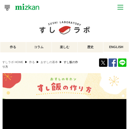
おうちレシピ
おすすめレシピ
作る
コラム
楽しむ
歴史
ENGLISH
レシピ特集
すしラボ HOME
▶
作る
▶
おすしの基本
▶
すし飯の作
レシピカテゴリ一覧
り方
商品からレシピを探す
レシピ名特集
商品情報