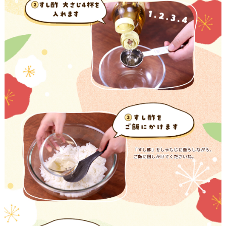
鍋奉行マニュアル
ミツカン公式通販
キッザニア東京「ぽん酢工房」
ミツカンのCM
ロングセラー商品 ＋ おすすめレシピ
人気商品 ＋ おすすめレシピ
検索
業務用サイト
ミツカングループについて
製造所固有記号一覧