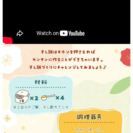
商品カテゴリ
新商品一覧
酢
調味酢
キャンペーン情報
お酢ドリンク
ぽん酢
ブランド・スペシャルサイト
ブランド・スペシャルサイト トップ
みりん風・料理酒
鍋用調味料
商品ブランドサイト
企業情報
Fibee（ファイビー）
国内事業概要
くらしプラ酢
つゆ
たれ
カンタン酢
ミツカングループについて
お酢ドリンク
ミツカンを知る
企業理念
スープ
中華
味ぽん
ぽん酢