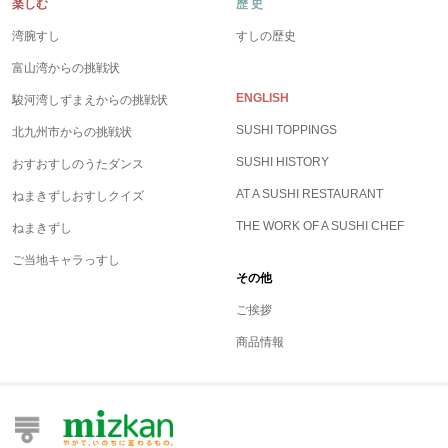
楽しむ
歴 史
湾腕すし
すしの歴史
富山湾からの挑戦状
ENGLISH
駿河湾しずまえからの挑戦状
SUSHI TOPPINGS
北九州市からの挑戦状
SUSHI HISTORY
おすおすしのうたダンス
AT A SUSHI RESTAURANT
ねまきずしおすしクイズ
THE WORK OF A SUSHI CHEF
ねまきずし
ご当地キャラっすし
その他
ご挨拶
商品情報