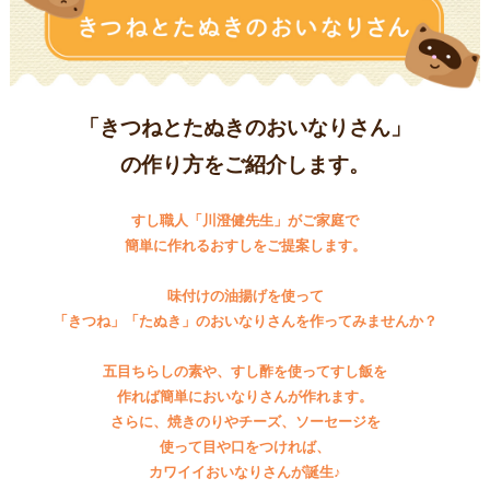
商品カテゴリ
新商品一覧
酢
調味酢
キャンペーン情報
「きつねとたぬきのおいなりさん」
の作り方をご紹介します。
お酢ドリンク
ぽん酢
ブランド・スペシャルサイト
すし職人「川澄健先生」がご家庭で
ブランド・スペシャルサイト トップ
簡単に作れるおすしをご提案します。
みりん風・料理酒
鍋用調味料
商品ブランドサイト
企業情報
Fibee（ファイビー）
味付けの油揚げを使って
「きつね」「たぬき」のおいなりさんを作ってみませんか？
国内事業概要
くらしプラ酢
つゆ
たれ
カンタン酢
五目ちらしの素や、すし酢を使ってすし飯を
ミツカングループについて
作れば簡単においなりさんが作れます。
お酢ドリンク
さらに、焼きのりやチーズ、ソーセージを
ミツカンを知る
企業理念
スープ
中華
味ぽん
使って目や口をつければ、
カワイイおいなりさんが誕生♪
ぽん酢