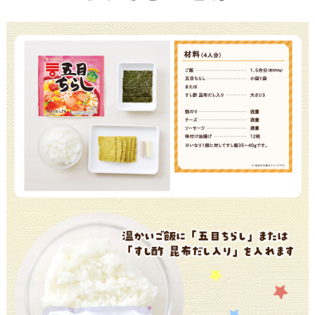
鍋奉行マニュアル
ミツカン公式通販
キッザニア東京「ぽん酢工房」
ミツカンのCM
ロングセラー商品 ＋ おすすめレシピ
人気商品 ＋ おすすめレシピ
検索
業務用サイト
ミツカングループについて
製造所固有記号一覧