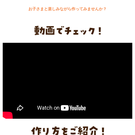
採用情報
環境への取り組み
お子さまと楽しみながら作ってみませんか？
かおりの蔵
ミツカンの歴史
クイック調味料
レモン果汁
ニュースリリース
つゆ
水の文化センター（アーカイブ）
鍋なび
ふりかけ
おすしの素
お客様相談センター
納豆のサイト
ZENB initiative
PIN印
お客様の声をいかしました
炊き込みご飯の素
米飯用調味液
三ツ判山吹
販売終了製品のご案内
千夜
MIM（ミツカンミュージアム）
納豆
Fibee
よくあるご質問
スペシャルサイト
お酢を知ろう！
各部門が大切にしていること
お問い合わせ
すしラボ
地図から取り扱い店舗を探す
ぽん酢サワー
おいしさと健康への取り組み
納豆の豆知識