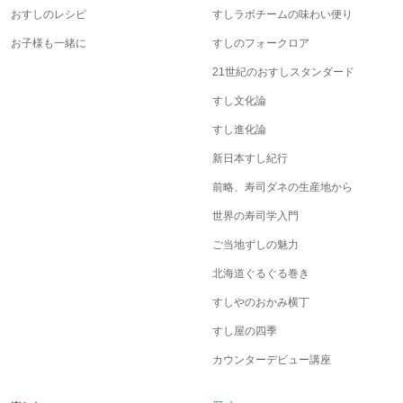
おすしのレシピ
すしラボチームの味わい便り
お子様も一緒に
すしのフォークロア
21世紀のおすしスタンダード
すし文化論
すし進化論
新日本すし紀行
前略、寿司ダネの生産地から
世界の寿司学入門
ご当地ずしの魅力
北海道ぐるぐる巻き
すしやのおかみ横丁
すし屋の四季
カウンターデビュー講座