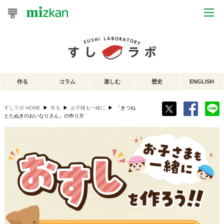
おうちレシピ
おすすめレシピ
作る
コラム
楽しむ
歴史
ENGLISH
レシピ特集
すしラボ HOME
▶
作る
▶
お子様も一緒に
▶
「きつね
レシピカテゴリ一覧
とたぬきのおいなりさん」の作り方
商品からレシピを探す
レシピ名特集
商品情報