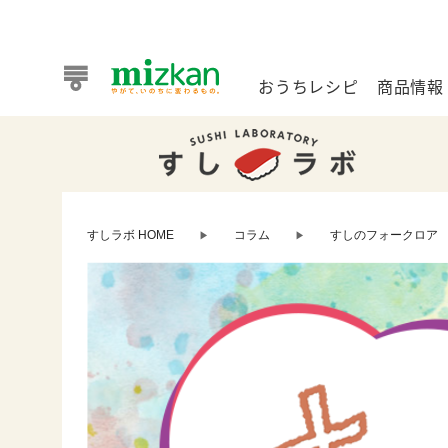
おうちレシピ
商品情報
おうちレシピ
商品情報 トップ
企業情報 トップ
お客様相談センター トップ
ミツカン公式通販
業務用サイト
すしラボ HOME
コラム
すしのフォークロア
▶
▶
また食べたいが見つかる。ミツカンからのおすすめレシピを
おうちレシピ トップ