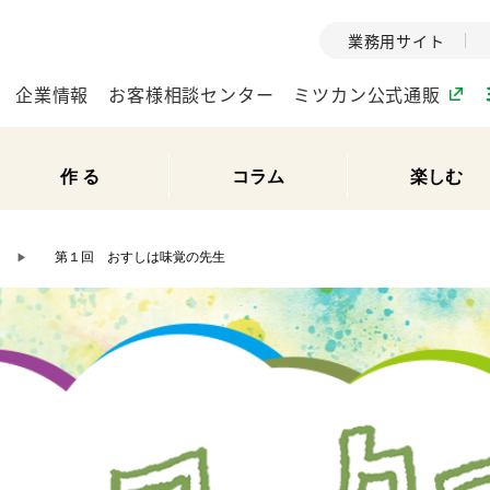
業務用サイト
企業情報
お客様相談センター
ミツカン公式通販
作 る
コラム
楽しむ
ミツカングループについて
第１回 おすしは味覚の先生
▶
企業理念
ミツカンの
ミツカングループの企
創業から現在
業理念をご紹介しま
ツカンの変革
す。
歴史をご紹介
ご紹介します。
環境への取り組み
水の文化
（アーカ
酢
調味酢
お酢ドリンク
ぽん酢
みりん風・
ミツカンの環境への取
り組みをご紹介しま
1999年