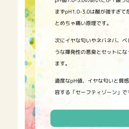
pH値1.0-5.0のあいだが
まずpH1.0-3.0は酸が強す
とめちゃ痛い原理です。
次にイヤな匂いやネバネバ、ベ
うな揮発性の悪臭とセットにな
ます。
適度なpH値、イヤな匂いと質
容する「セーフティゾーン」で