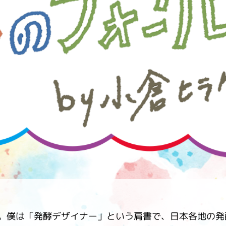
す。
テーマとし
活動を行っ
た。
MIM（ミツカンミュ
各部門が
スープ
中華
クイック調味料
レモン果汁
ふりか
ージアム）
いること
ミツカンの酢づくりの
「未来ビジ
歴史などが学べる体験
実現に向け
型博物館です。
取り組みを
す。
納豆
Fibee
キッザニア東京「ぽ
ん酢工房」
味ぽんやお酢について
楽しく学べるパビリオ
ンです。
。僕は「発酵デザイナー」という肩書で、日本各地の発
ibee（ファイビ
くらしプラ酢
カンタン酢