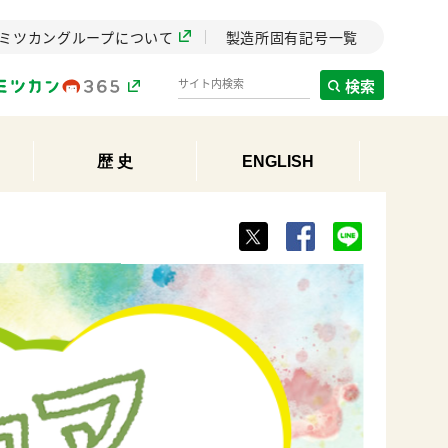
ミツカングループについて
製造所固有記号一覧
検索
歴 史
ENGLISH
製造所固有記号一覧
歴史
までのミ
と挑戦の
します。
センター
ZENB initiative
イブ）
料理酒
鍋用調味料
つゆ
たれ
植物を可能な限りまる
ごと使ったZENBのコン
設立。「水」を