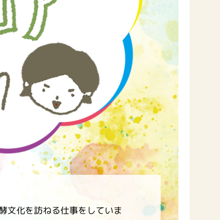
セプトをご紹介しま
た社会貢献
す。
ていまし
大切にして
おいしさと健康への
け
おすしの素
炊き込みご飯の素
米飯用調味液
取り組み
ョン宣言」
ミツカンの研究成果と
た各部門の
おいしさと健康に役立
ご紹介しま
つ情報をご紹介しま
す。
酵文化を訪ねる仕事をしていま
お酢ドリンク
味ぽん
ぽん酢