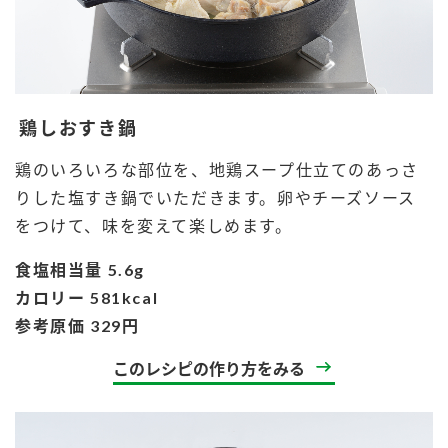
商品カテゴリ
新商品一覧
酢
調味酢
キャンペーン情報
鶏しおすき鍋
お酢ドリンク
ぽん酢
ブランド・スペシャルサイト
鶏のいろいろな部位を、地鶏スープ仕立てのあっさ
りした塩すき鍋でいただきます。卵やチーズソース
ブランド・スペシャルサイト トップ
をつけて、味を変えて楽しめます。
みりん風・料理酒
鍋用調味料
商品ブランドサイト
企業情報
食塩相当量 5.6g
Fibee（ファイビー）
カロリー 581kcal
国内事業概要
くらしプラ酢
つゆ
たれ
参考原価 329円
カンタン酢
ミツカングループについて
このレシピの作り方をみる
お酢ドリンク
ミツカンを知る
企業理念
スープ
中華
味ぽん
ぽん酢