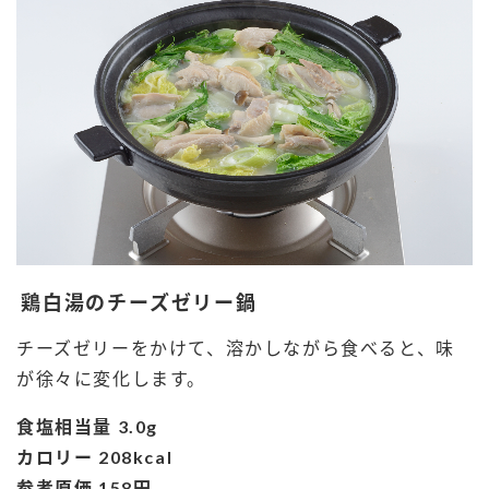
採用情報
環境への取り組み
かおりの蔵
ミツカンの歴史
クイック調味料
レモン果汁
ニュースリリース
つゆ
水の文化センター（アーカイブ）
鍋なび
ふりかけ
おすしの素
お客様相談センター
納豆のサイト
ZENB initiative
PIN印
お客様の声をいかしました
炊き込みご飯の素
米飯用調味液
三ツ判山吹
販売終了製品のご案内
千夜
MIM（ミツカンミュージアム）
鶏白湯のチーズゼリー鍋
納豆
Fibee
よくあるご質問
スペシャルサイト
チーズゼリーをかけて、溶かしながら食べると、味
お酢を知ろう！
各部門が大切にしていること
お問い合わせ
が徐々に変化します。
すしラボ
地図から取り扱い店舗を探す
食塩相当量 3.0g
ぽん酢サワー
おいしさと健康への取り組み
カロリー 208kcal
納豆の豆知識
参考原価 158円