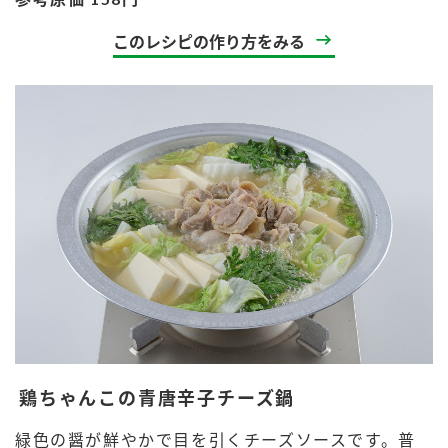
鍋奉行マニュアル
ミツカン公式通販
このレシピの作り方をみる
ミツカンのCM
キッザニア東京「ぽん酢工房」
ロングセラー商品 ＋ おすすめレシピ
人気商品 ＋ おすすめレシピ
検索
業務用サイト
ミツカングループについて
製造所固有記号一覧
鶏ちゃんこの青唐辛子チーズ鍋
緑色の醤が鮮やかで目を引くチーズソースです。普